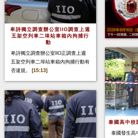
卑詩獨立調查辦公室IIO調查上週
五架空列車二埠站車箱內拘捕行
動
卑詩獨立調查辦公室IIO正調查上週
五架空列車二埠站車箱內拘捕行動有
否違規。
[15:13]
泰國高中校
泰國發生高