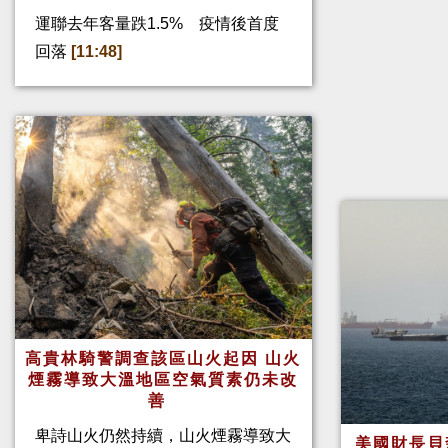
運聯去年客量跌1.5% 疫情後首度
回落
[11:48]
高貴林騎警調查該區山火起因 山火
煙霧導致大溫地區空氣質素仍未改
善
卑詩山火仍然持續，山火煙霧導致大
美國財長貝