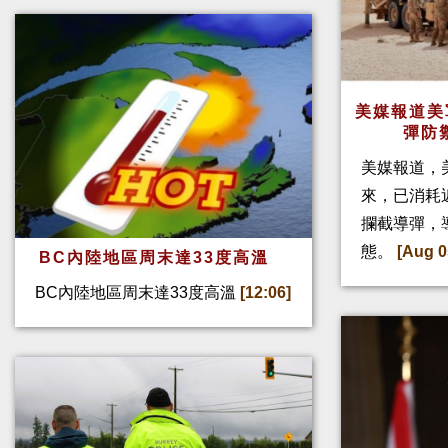
美媒報道美
彈防
美媒報道，
來，已消耗
攔截導彈，
態。
[Aug 0
BC內陸地區周末達33度高溫
BC內陸地區周末達33度高溫
[12:06]