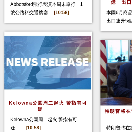
億 出
Abbotsford飛行表演本周末舉行 1
號公路料交通擠塞
[10:58]
本國6月商
出口連升5
Kelowna公園周二起火 警指有可
疑
特朗普將在
Kelowna公園周二起火 警指有可
疑
[10:58]
特朗普將在