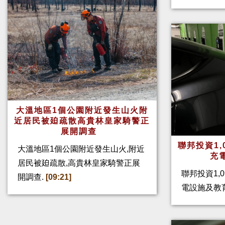
大溫地區1個公園附近發生山火附
近居民被廹疏散高貴林皇家騎警正
展開調查
聯邦投資1,
大溫地區1個公園附近發生山火,附近
充
居民被廹疏散,高貴林皇家騎警正展
聯邦投資1,
開調查.
[09:21]
電設施及教