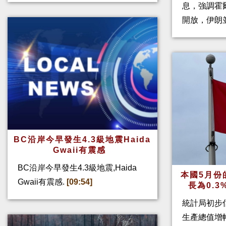
息，強調霍
開放，伊朗
BC沿岸今早發生4.3級地震Haida
Gwaii有震感
BC沿岸今早發生4.3級地震,Haida
本國5月份
Gwaii有震感.
[09:54]
長為0.
統計局初步
生產總值增幅