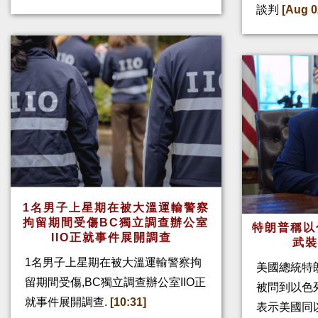
談判
[Aug 0
1名男子上星期在被大溫運輸警察
拘留期間受傷BC獨立調查辦公室
特朗普稱以
IIO正就事件展開調查
武
1名男子上星期在被大溫運輸警察拘
美國總統特
留期間受傷,BC獨立調查辦公室IIO正
被問到以色
就事件展開調查.
[10:31]
表示美國同