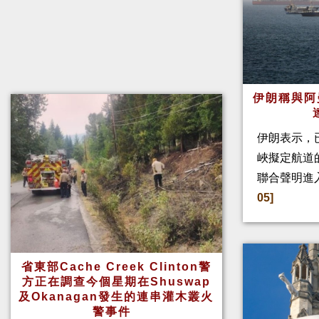
伊朗稱與阿
伊朗表示，
峽擬定航道
聯合聲明進
05]
省東部Cache Creek Clinton警
方正在調查今個星期在Shuswap
及Okanagan發生的連串灌木叢火
警事件