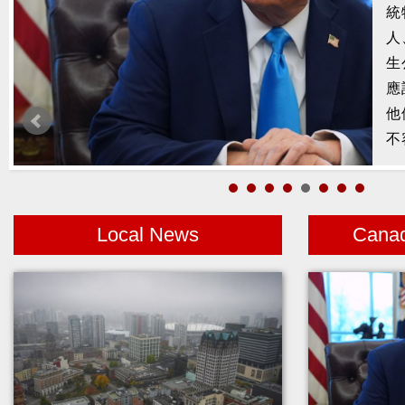
槍
2
示
1
者
Local News
Cana