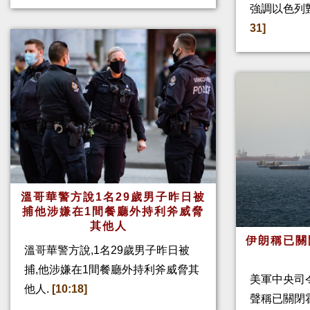
強調以色列
31]
溫哥華警方說1名29歲男子昨日被
捕他涉嫌在1間餐廳外持利斧威脅
其他人
伊朗稱已關
溫哥華警方說,1名29歲男子昨日被
捕,他涉嫌在1間餐廳外持利斧威脅其
美軍中央司
他人.
[10:18]
聲稱已關閉