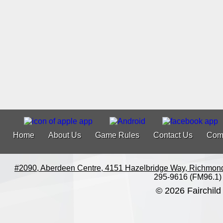
Home
About Us
Game Rules
Contact Us
Com
#2090, Aberdeen Centre, 4151 Hazelbridge Way, Richmon
295-9616 (FM96.1)
© 2026 Fairchild