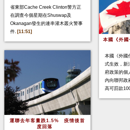
省東部Cache Creek Clinton警方正
在調查今個星期在Shuswap及
Okanagan發生的連串灌木叢火警事
件.
[11:51]
本國《外國
本國《外國
式生效，新
府政策的個人
內向聯邦政
高可罰款10
運聯去年客量跌1.5% 疫情後首
度回落