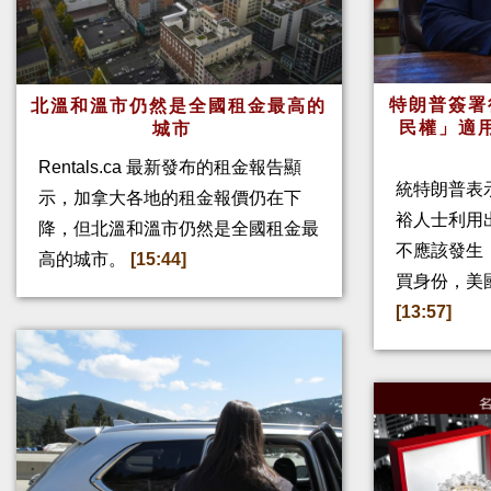
特朗普簽署
北溫和溫市仍然是全國租金最高的
民權」適
城市
Rentals.ca 最新發布的租金報告顯
統特朗普表
示，加拿大各地的租金報價仍在下
裕人士利用
降，但北溫和溫市仍然是全國租金最
不應該發生
高的城市。
[15:44]
買身份，美
[13:57]