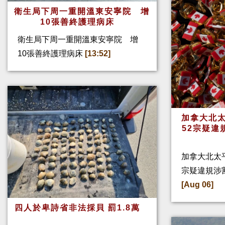
衛生局下周一重開溫東安寧院 增
10張善終護理病床
衛生局下周一重開溫東安寧院 增
10張善終護理病床
[13:52]
加拿大北太
52宗疑違
加拿大北太
宗疑違規涉
[Aug 06]
四人於卑詩省非法採貝 罰1.8萬