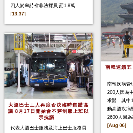
四人於卑詩省非法採貝 罰1.8萬
[13:37]
南韓連續五
南韓疾病管
200人因
求醫，其中
大溫巴士工人再度否決臨時集體協
動高溫疾病
議 8月17日開始會不穿制服上班以
2600人因
示抗議
[Aug 06]
代表大溫巴士服務及海上巴士服務員