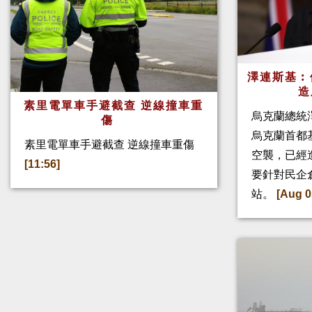
澤連斯基︰
造
素里電單車手避截查 逆線撞車重
烏克蘭總統
傷
烏克蘭首都
素里電單車手避截查 逆線撞車重傷
空襲，已經
[11:56]
要針對民企
站。
[Aug 0