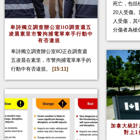
死亡，包括
20人受傷。
人受傷，其
卑詩獨立調查辦公室IIO調查週五
分傷者為槍
凌晨素里市警拘捕電單車手行動中
有否違規
卑詩獨立調查辦公室IIO正在調查週
五凌晨在素里，市警拘捕電單車手的
行動中有否違規。
[15:11]
加拿大統計
對上1