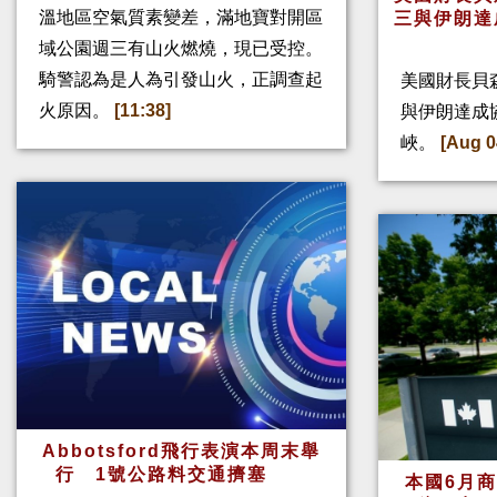
溫地區空氣質素變差，滿地寶對開區
三與伊朗達
域公園週三有山火燃燒，現已受控。
騎警認為是人為引發山火，正調查起
美國財長貝
火原因。
[11:38]
與伊朗達成
峽。
[Aug 0
Abbotsford飛行表演本周末舉
行 1號公路料交通擠塞
本國6月