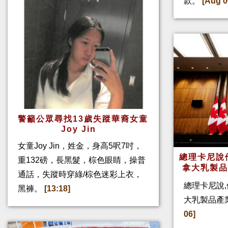
款。
[Aug 0
警籲公眾尋找13歲失蹤華裔女童
Joy Jin
女童Joy Jin，姓金，身高5呎7吋，
總理卡尼說他
重132磅，長黑髮，棕色眼睛，操普
拿大乳製
通話，失蹤時穿綠/棕色迷彩上衣，
總理卡尼說,
黑褲。
[13:18]
大乳製品產
06]