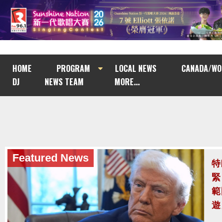
HOME
PROGRAM
LOCAL NEWS
CANADA/WO
DJ
NEWS TEAM
MORE...
Featured News
泰
至
泰
案