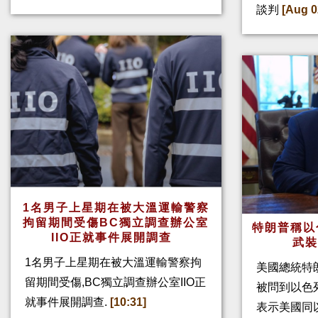
談判
[Aug 0
1名男子上星期在被大溫運輸警察
拘留期間受傷BC獨立調查辦公室
特朗普稱以
IIO正就事件展開調查
武
1名男子上星期在被大溫運輸警察拘
美國總統特
留期間受傷,BC獨立調查辦公室IIO正
被問到以色
就事件展開調查.
[10:31]
表示美國同