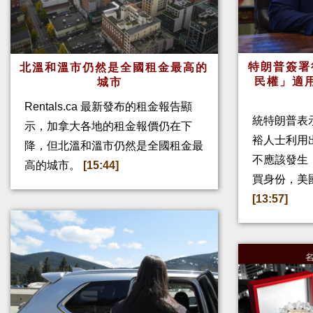
特朗普簽署
北溫和溫市仍然是全國租金最高的
民權」適
城市
Rentals.ca 最新發布的租金報告顯
統特朗普表
示，加拿大各地的租金報價仍在下
裕人士利用
降，但北溫和溫市仍然是全國租金最
不應該發生
高的城市。
[15:44]
買身份，美
[13:57]