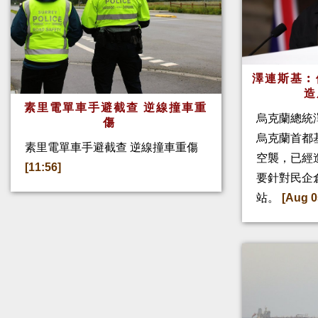
澤連斯基︰
造
素里電單車手避截查 逆線撞車重
烏克蘭總統
傷
烏克蘭首都
素里電單車手避截查 逆線撞車重傷
空襲，已經
[11:56]
要針對民企
站。
[Aug 0