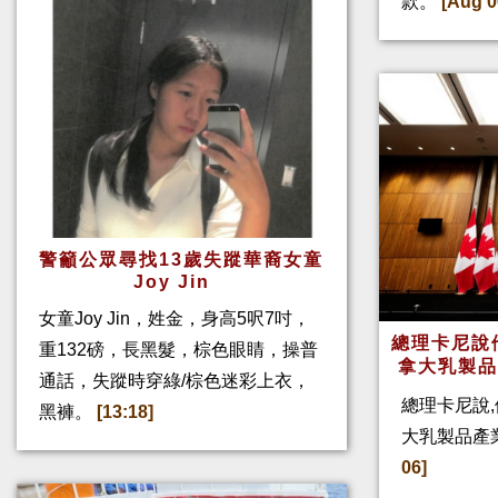
款。
[Aug 0
警籲公眾尋找13歲失蹤華裔女童
Joy Jin
女童Joy Jin，姓金，身高5呎7吋，
總理卡尼說他
重132磅，長黑髮，棕色眼睛，操普
拿大乳製
通話，失蹤時穿綠/棕色迷彩上衣，
總理卡尼說,
黑褲。
[13:18]
大乳製品產
06]