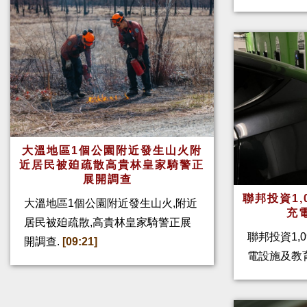
大溫地區1個公園附近發生山火附
近居民被廹疏散高貴林皇家騎警正
展開調查
聯邦投資1,
大溫地區1個公園附近發生山火,附近
充
居民被廹疏散,高貴林皇家騎警正展
聯邦投資1,
開調查.
[09:21]
電設施及教