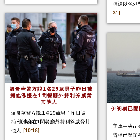
強調以色列
31]
溫哥華警方說1名29歲男子昨日被
捕他涉嫌在1間餐廳外持利斧威脅
其他人
伊朗稱已關
溫哥華警方說,1名29歲男子昨日被
捕,他涉嫌在1間餐廳外持利斧威脅其
美軍中央司
他人.
[10:18]
聲稱已關閉