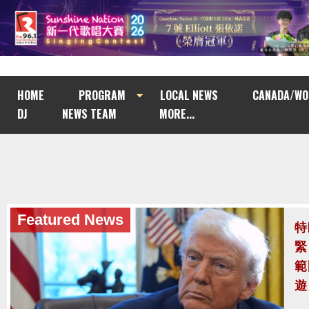
HOME
PROGRAM
LOCAL NEWS
CANADA/WO
DJ
NEWS TEAM
MORE...
Featured News
泰
至
泰
案