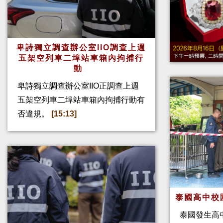
卑詩獨立調查辦公室IIO調查上週
五架空列車二埠站車箱內拘捕行
動
卑詩獨立調查辦公室IIO正調查上週
五架空列車二埠站車箱內拘捕行動有
否違規。
[15:13]
泰國高中校
泰國發生高