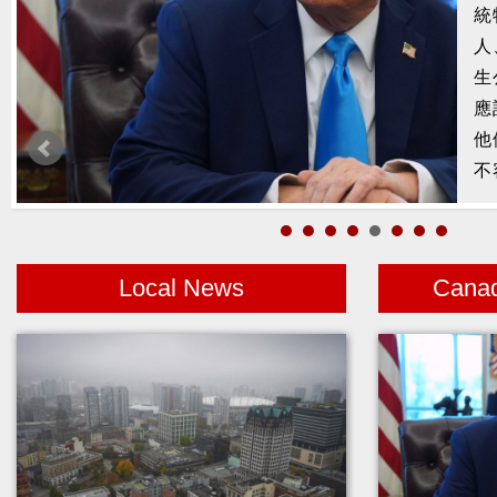
槍
2
示
1
者
Local News
Cana