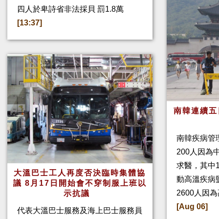
四人於卑詩省非法採貝 罰1.8萬
[13:37]
南韓連續五
南韓疾病管
200人因
求醫，其中
大溫巴士工人再度否決臨時集體協
動高溫疾病
議 8月17日開始會不穿制服上班以
2600人因
示抗議
[Aug 06]
代表大溫巴士服務及海上巴士服務員