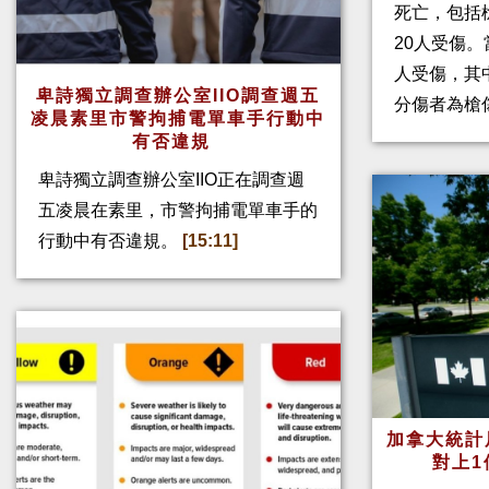
死亡，包括
20人受傷。
人受傷，其
卑詩獨立調查辦公室IIO調查週五
分傷者為槍
凌晨素里市警拘捕電單車手行動中
有否違規
卑詩獨立調查辦公室IIO正在調查週
五凌晨在素里，市警拘捕電單車手的
行動中有否違規。
[15:11]
加拿大統計
對上1