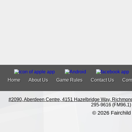
Home
About Us
Game Rules
Contact Us
Com
#2090, Aberdeen Centre, 4151 Hazelbridge Way, Richmon
295-9616 (FM96.1)
© 2026 Fairchild