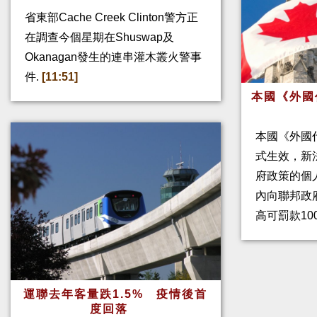
省東部Cache Creek Clinton警方正
在調查今個星期在Shuswap及
Okanagan發生的連串灌木叢火警事
件.
[11:51]
本國《外國
本國《外國
式生效，新
府政策的個人
內向聯邦政
高可罰款10
運聯去年客量跌1.5% 疫情後首
度回落