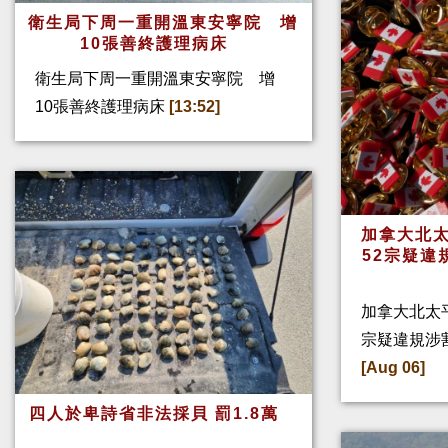
衛生局下周一重開溫東安寧院 增
10張善終護理病床
衛生局下周一重開溫東安寧院 增
10張善終護理病床
[13:52]
加拿大北太
52宗疑違
加拿大北太
宗疑違規涉
[Aug 06]
四人於卑詩省非法採貝 罰1.8萬