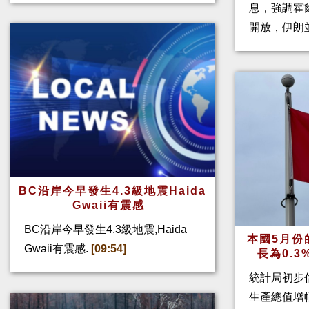
息，強調霍
開放，伊朗
BC沿岸今早發生4.3級地震Haida
Gwaii有震感
BC沿岸今早發生4.3級地震,Haida
本國5月份
Gwaii有震感.
[09:54]
長為0.
統計局初步
生產總值增幅