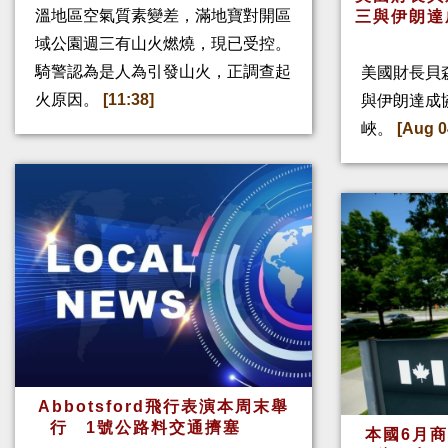
溫地區空氣質素變差，滿地寶對開區
三與伊朗達
域公園週三有山火燃燒，現已受控。
騎警認為是人為引發山火，正調查起
美國財長貝
火原因。
[11:38]
與伊朗達成
峽。
[Aug 0
Abbotsford飛行表演本周末舉
行 1號公路料交通擠塞
本國6月