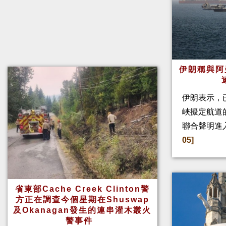
伊朗稱與阿
伊朗表示，
峽擬定航道
聯合聲明進
05]
省東部Cache Creek Clinton警
方正在調查今個星期在Shuswap
及Okanagan發生的連串灌木叢火
警事件