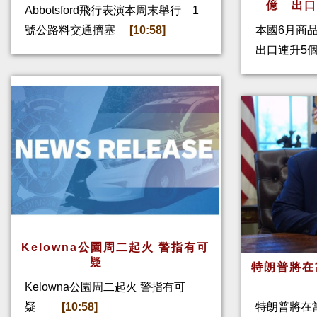
億 出
Abbotsford飛行表演本周末舉行 1
號公路料交通擠塞
[10:58]
本國6月商
出口連升5
Kelowna公園周二起火 警指有可
疑
特朗普將在
Kelowna公園周二起火 警指有可
疑
[10:58]
特朗普將在