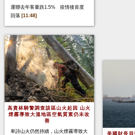
運聯去年客量跌1.5% 疫情後首度
回落
[11:48]
高貴林騎警調查該區山火起因 山火
煙霧導致大溫地區空氣質素仍未改
善
卑詩山火仍然持續，山火煙霧導致大
美國財長貝