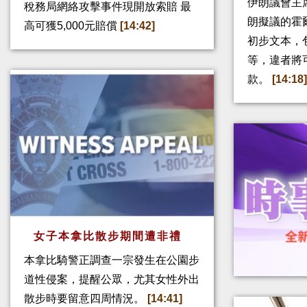
伊朗議會主
稅務局網絡攻擊事件現開放索賠 最
朗擬議的霍
高可獲5,000元賠償
[14:42]
初步文本，
等，違者將
款。
[14:18
女子本拿比散步期間遭非禮
本拿比騎警正調查一宗發生在公園步
道性侵案，提醒公眾，尤其女性外出
散步時要留意四周情況。
[14:41]