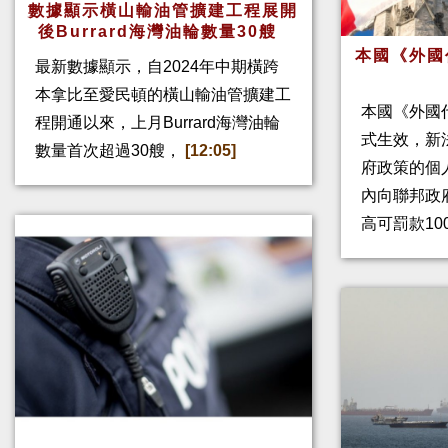
數據顯示橫山輸油管擴建工程展開
後Burrard海灣油輪數量30艘
本國《外國
最新數據顯示，自2024年中期橫跨
本拿比至愛民頓的橫山輸油管擴建工
本國《外國
程開通以來，上月Burrard海灣油輪
式生效，新
數量首次超過30艘，
[12:05]
府政策的個人
內向聯邦政
高可罰款10