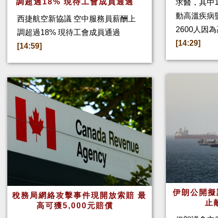
調超過18% 現待工會成員通過
求醫，其中
動高溫疾病
西捷航空新協議 空中服務員薪酬上
2600人因
調超過18% 現待工會成員通過
[14:29]
[14:59]
伊朗公開擬
稅務局網絡攻擊事件現開放索賠 最
止
高可獲5,000元賠償