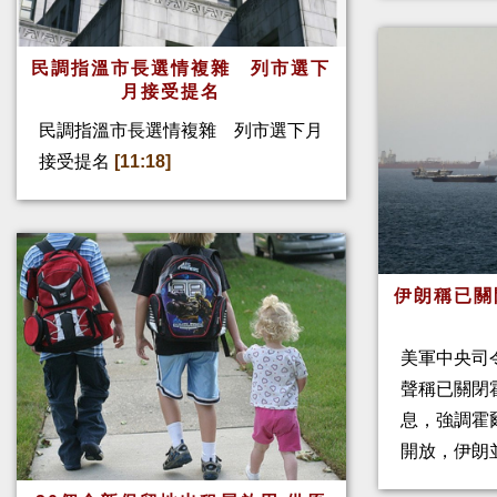
民調指溫市長選情複雜 列市選下
月接受提名
民調指溫市長選情複雜 列市選下月
接受提名
[11:18]
伊朗稱已關
美軍中央司
聲稱已關閉
息，強調霍
開放，伊朗