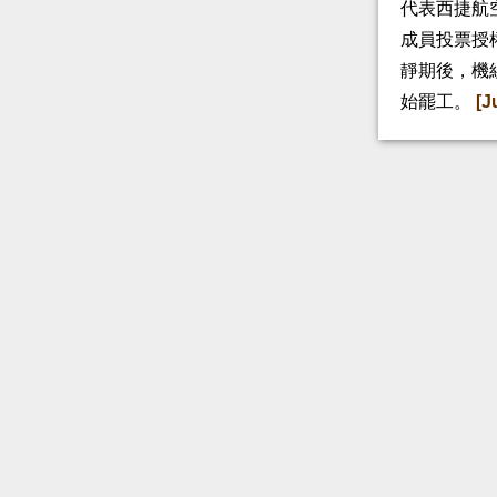
代表西捷航空
成員投票授
靜期後，機
始罷工。
[J