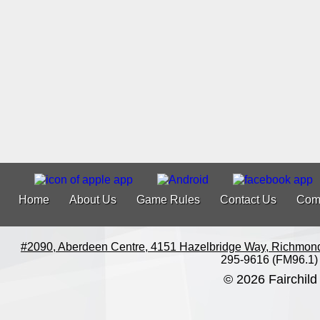
Home
About Us
Game Rules
Contact Us
Com
#2090, Aberdeen Centre, 4151 Hazelbridge Way, Richmon
295-9616 (FM96.1)
© 2026 Fairchild