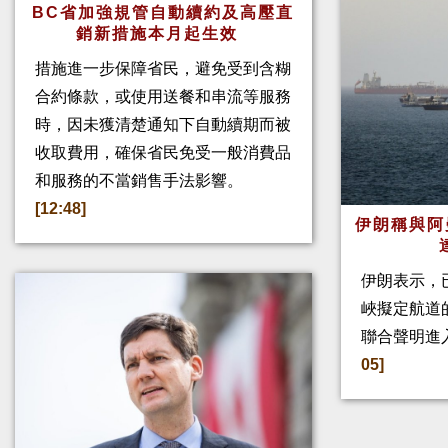
BC省加強規管自動續約及高壓直
銷新措施本月起生效
措施進一步保障省民，避免受到含糊
合約條款，或使用送餐和串流等服務
時，因未獲清楚通知下自動續期而被
收取費用，確保省民免受一般消費品
和服務的不當銷售手法影響。
[12:48]
伊朗稱與阿
伊朗表示，
峽擬定航道
聯合聲明進
05]