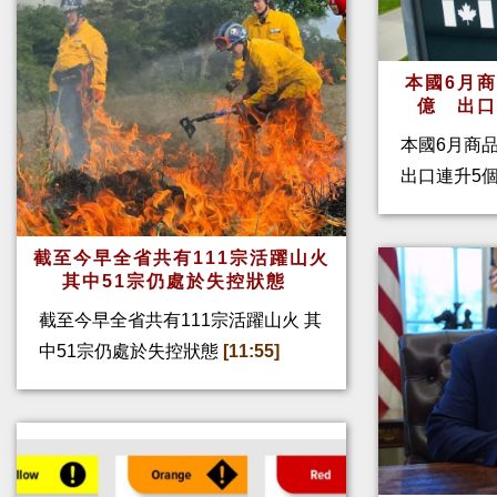
本國6月
億 出
本國6月商
出口連升5
截至今早全省共有111宗活躍山火
其中51宗仍處於失控狀態
截至今早全省共有111宗活躍山火 其
中51宗仍處於失控狀態
[11:55]