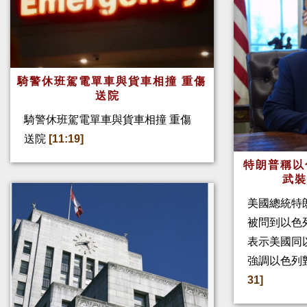
騎警休班駕電單車與貨車相撞 重傷
送院
騎警休班駕電單車與貨車相撞 重傷
送院
[11:19]
特朗普稱以
武
美國總統特
被問到以色
表示美國同
強調以色列
31]