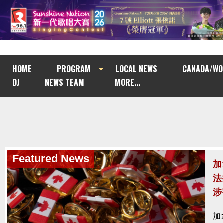
HOME
PROGRAM
LOCAL NEWS
CANADA/WO
DJ
NEWS TEAM
MORE...
Featured News
Featured News
加
南
法
與
涉
南
加
去