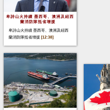
卑詩山火持續 墨西哥、澳洲及紐西
蘭消防隊抵省增援
卑詩山火持續 墨西哥、澳洲及紐西
蘭消防隊抵省增援
[12:38]