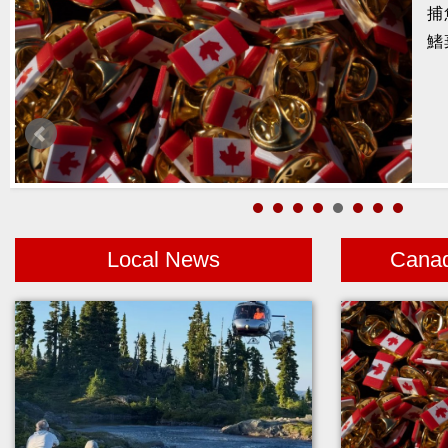
捕
暑
鰭
醫
月
警
高
Local News
Cana