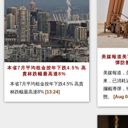
美媒報道美
彈防
本省7月平均租金按年下跌4.5% 高
美媒報道，
貴林跌幅最高達8%
來，已消耗
本省7月平均租金按年下跌4.5% 高貴
攔截導彈，
林跌幅最高達8%
[13:24]
態。
[Aug 0