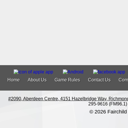
Home
About Us
Game Rules
Contact Us
Com
#2090, Aberdeen Centre, 4151 Hazelbridge Way, Richmon
295-9616 (FM96.1)
© 2026 Fairchild