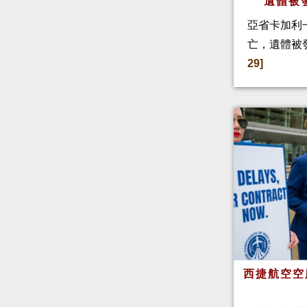
遺體被
亞省卡加利
亡，遺體被
29]
西捷航空空