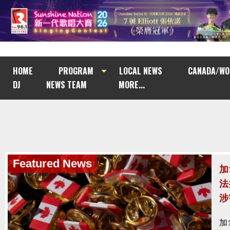
HOME
PROGRAM
LOCAL NEWS
CANADA/WO
DJ
NEWS TEAM
MORE...
Featured News
Featured News
加
南
法
與
涉
南
加
去