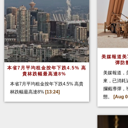
美媒報道美
彈防
本省7月平均租金按年下跌4.5% 高
美媒報道，
貴林跌幅最高達8%
來，已消耗
本省7月平均租金按年下跌4.5% 高貴
攔截導彈，
林跌幅最高達8%
[13:24]
態。
[Aug 0