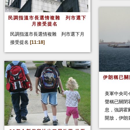
民調指溫市長選情複雜 列市選下
月接受提名
民調指溫市長選情複雜 列市選下月
接受提名
[11:18]
伊朗稱已關
美軍中央司
聲稱已關閉
息，強調霍
開放，伊朗