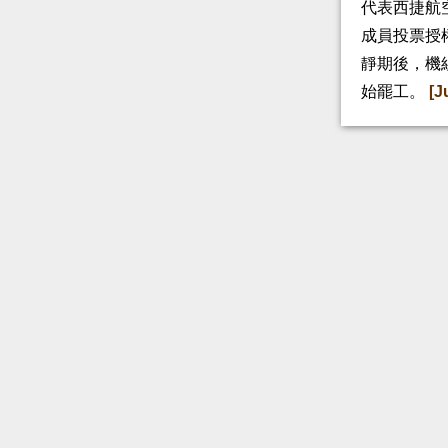
代表西捷航空
成員投票授
靜期後，機
始罷工。
[J