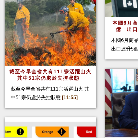
本國6月
億 出
本國6月商
出口連升5
截至今早全省共有111宗活躍山火
其中51宗仍處於失控狀態
截至今早全省共有111宗活躍山火 其
中51宗仍處於失控狀態
[11:55]