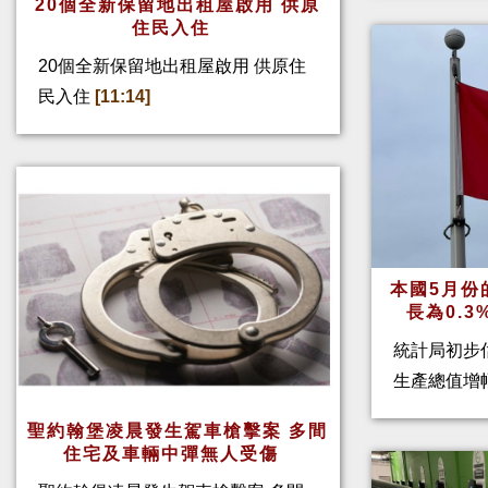
20個全新保留地出租屋啟用 供原
住民入住
20個全新保留地出租屋啟用 供原住
民入住
[11:14]
本國5月份
長為0.
統計局初步
生產總值增幅
聖約翰堡凌晨發生駕車槍擊案 多間
住宅及車輛中彈無人受傷