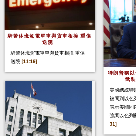
騎警休班駕電單車與貨車相撞 重傷
送院
騎警休班駕電單車與貨車相撞 重傷
送院
[11:19]
特朗普稱以
武
美國總統特
被問到以色
表示美國同
強調以色列
31]