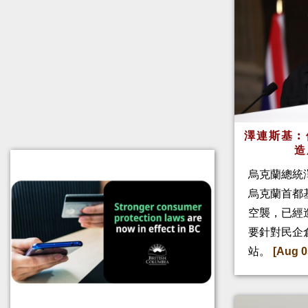
澤連斯基︰
造
烏克蘭總統
烏克蘭首都
空襲，已經
要針對民企
站。
[Aug 0