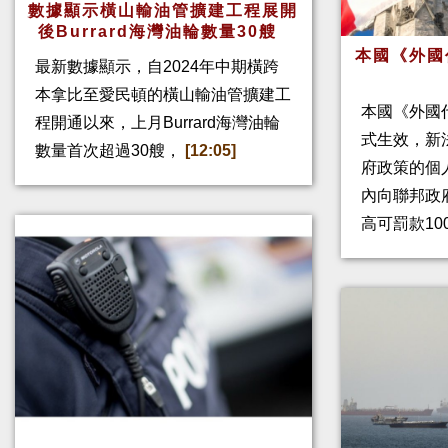
數據顯示橫山輸油管擴建工程展開
後Burrard海灣油輪數量30艘
本國《外國
最新數據顯示，自2024年中期橫跨
本拿比至愛民頓的橫山輸油管擴建工
本國《外國
程開通以來，上月Burrard海灣油輪
式生效，新
數量首次超過30艘，
[12:05]
府政策的個人
內向聯邦政
高可罰款10