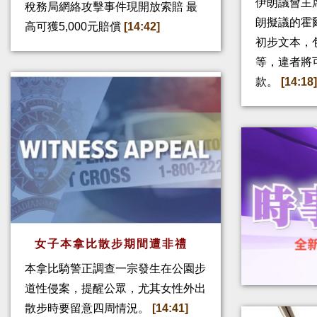
伊朗議會主
稅務局網絡攻擊事件現開放索賠 最
朗擬議的霍
高可獲5,000元賠償
[14:42]
初步文本，
等，違者將
款。
[14:18
女子本拿比散步期間遭非禮
本拿比騎警正調查一宗發生在公園步
道性侵案，提醒公眾，尤其女性外出
散步時要留意四周情況。
[14:41]