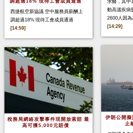
調超過18% 現待工會成員通過
求醫，其中
動高溫疾病
西捷航空新協議 空中服務員薪酬上
2600人因
調超過18% 現待工會成員通過
[14:29]
[14:59]
伊朗公開擬
稅務局網絡攻擊事件現開放索賠 最
止
高可獲5,000元賠償