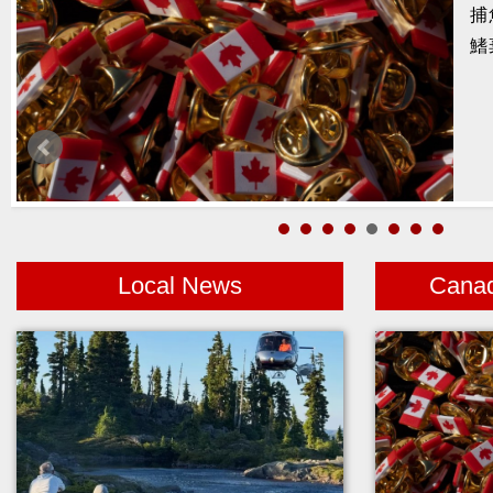
捕
暑
鰭
醫
月
警
高
Local News
Cana