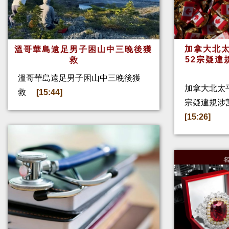
加拿大北太
溫哥華島遠足男子困山中三晚後獲
52宗疑違
救
溫哥華島遠足男子困山中三晚後獲
加拿大北太
救
[15:44]
宗疑違規涉
[15:26]