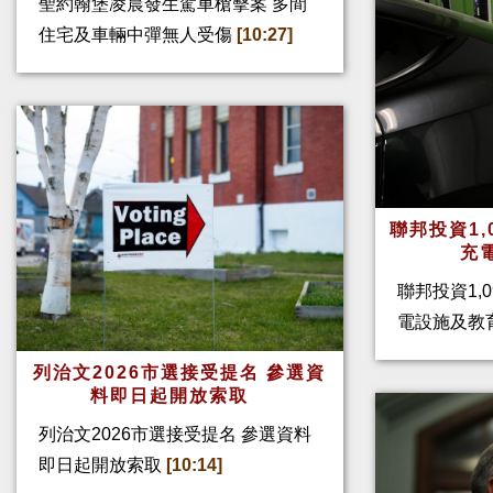
聖約翰堡凌晨發生駕車槍擊案 多間
住宅及車輛中彈無人受傷
[10:27]
聯邦投資1,
充
聯邦投資1,
電設施及教
列治文2026市選接受提名 參選資
料即日起開放索取
列治文2026市選接受提名 參選資料
即日起開放索取
[10:14]