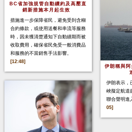
BC省加強規管自動續約及高壓直
銷新措施本月起生效
措施進一步保障省民，避免受到含糊
合約條款，或使用送餐和串流等服務
時，因未獲清楚通知下自動續期而被
收取費用，確保省民免受一般消費品
和服務的不當銷售手法影響。
[12:48]
伊朗稱與阿
伊朗表示，
峽擬定航道
聯合聲明進
05]