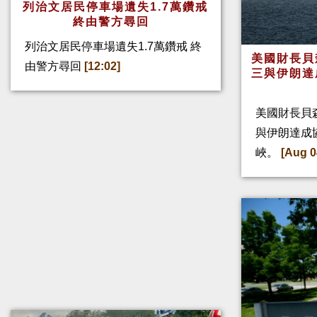
列治文居民停車場遺失1.7萬鑽戒
終由警方尋回
列治文居民停車場遺失1.7萬鑽戒 終
美國財長貝
由警方尋回
[12:02]
三與伊朗達
美國財長貝
與伊朗達成
峽。
[Aug 0