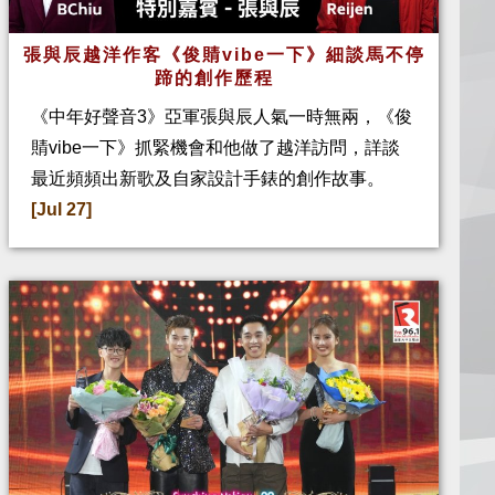
張與辰越洋作客《俊䝼vibe一下》細談馬不停
蹄的創作歷程
《中年好聲音3》亞軍張與辰人氣一時無兩，《俊
䝼vibe一下》抓緊機會和他做了越洋訪問，詳談
最近頻頻出新歌及自家設計手錶的創作故事。
[Jul 27]