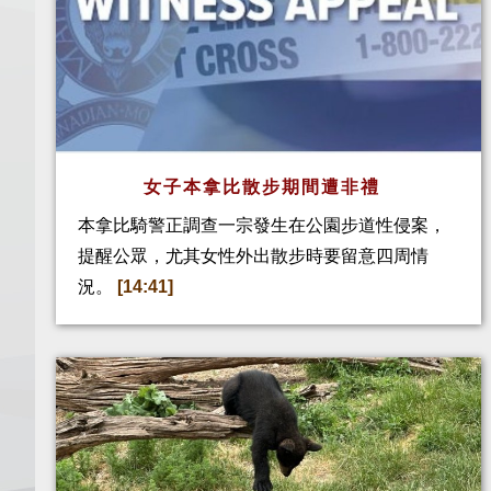
女子本拿比散步期間遭非禮
本拿比騎警正調查一宗發生在公園步道性侵案，
提醒公眾，尤其女性外出散步時要留意四周情
況。
[14:41]