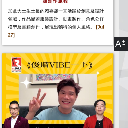
加創作旅程
加拿大土生土長的赖嘉晟一直活躍於創意及設計
領域，作品涵蓋服裝設計、動畫製作、角色公仔
模型及書籍創作，展現出獨特的個人風格。
[Jul
27]
A