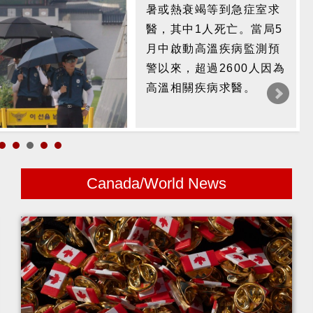
暑或熱衰竭等到急症室求
醫，其中1人死亡。當局5
月中啟動高溫疾病監測預
警以來，超過2600人因為
高溫相關疾病求醫。
Canada/World News