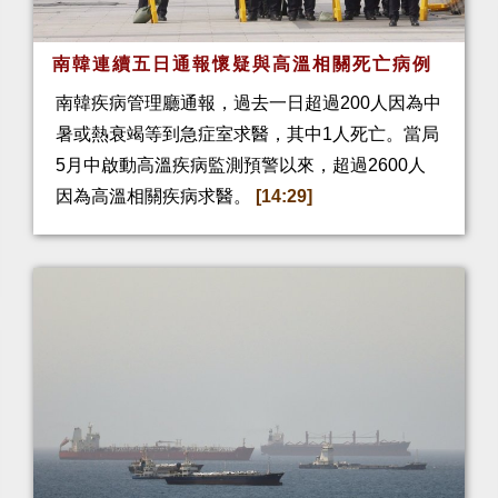
南韓連續五日通報懷疑與高溫相關死亡病例
南韓疾病管理廳通報，過去一日超過200人因為中
暑或熱衰竭等到急症室求醫，其中1人死亡。當局
5月中啟動高溫疾病監測預警以來，超過2600人
因為高溫相關疾病求醫。
[14:29]