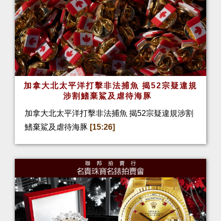
加拿大北太平洋打擊非法捕魚 揭52宗疑違規
涉割鰭棄鯊及虐待海豚
加拿大北太平洋打擊非法捕魚 揭52宗疑違規涉割
鰭棄鯊及虐待海豚
[15:26]