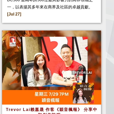
一，以表揚其多年來在商界及社區的卓越貢獻。
[Jul 27]
Trevor Lai赖嘉晟 作客《穎音楓報》 分享中