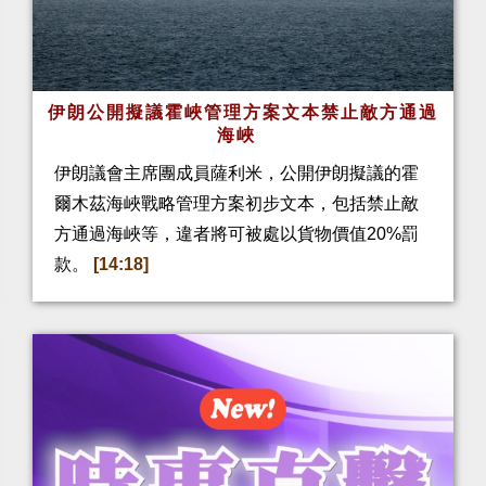
伊朗公開擬議霍峽管理方案文本禁止敵方通過
海峽
伊朗議會主席團成員薩利米，公開伊朗擬議的霍
爾木茲海峽戰略管理方案初步文本，包括禁止敵
方通過海峽等，違者將可被處以貨物價值20%罰
款。
[14:18]