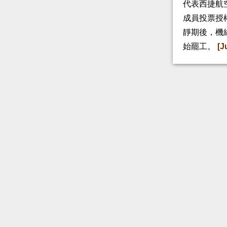
代表西捷航空
成員投票授
靜期後，機
始罷工。
[J