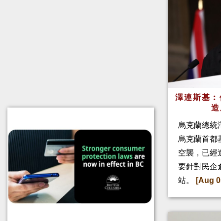
澤連斯基︰
造
烏克蘭總統
烏克蘭首都
空襲，已經
要針對民企
站。
[Aug 0