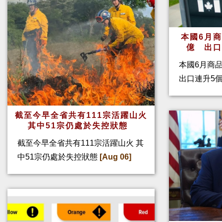
本國6月
億 出
本國6月商
出口連升5
截至今早全省共有111宗活躍山火
其中51宗仍處於失控狀態
截至今早全省共有111宗活躍山火 其
中51宗仍處於失控狀態
[Aug 06]