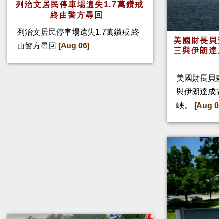
列治文居民停車場遺失1.7萬鑽戒
終由警方尋回
列治文居民停車場遺失1.7萬鑽戒 終
美國財長貝
由警方尋回
[Aug 06]
三與伊朗達
美國財長貝
與伊朗達成
峽。
[Aug 0