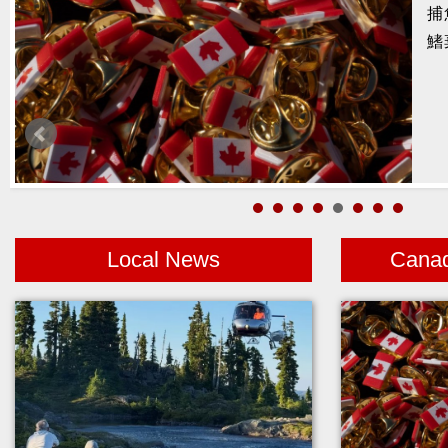
捕
暑
鰭
醫
月
警
高
Local News
Cana