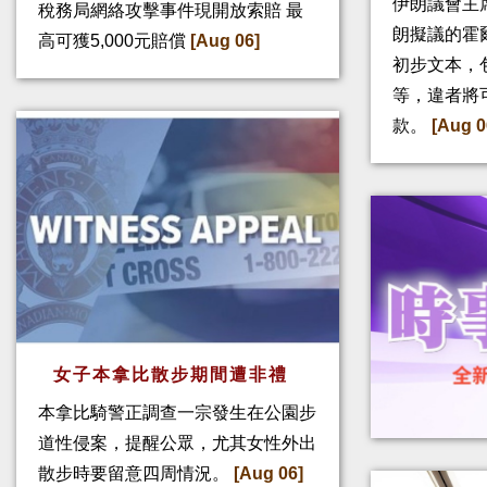
伊朗議會主
稅務局網絡攻擊事件現開放索賠 最
朗擬議的霍
高可獲5,000元賠償
[Aug 06]
初步文本，
等，違者將
款。
[Aug 0
女子本拿比散步期間遭非禮
本拿比騎警正調查一宗發生在公園步
道性侵案，提醒公眾，尤其女性外出
散步時要留意四周情況。
[Aug 06]