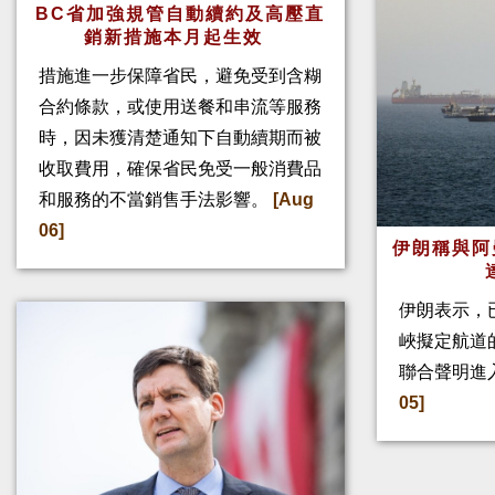
BC省加強規管自動續約及高壓直
銷新措施本月起生效
措施進一步保障省民，避免受到含糊
合約條款，或使用送餐和串流等服務
時，因未獲清楚通知下自動續期而被
收取費用，確保省民免受一般消費品
和服務的不當銷售手法影響。
[Aug
06]
伊朗稱與阿
伊朗表示，
峽擬定航道
聯合聲明進
05]