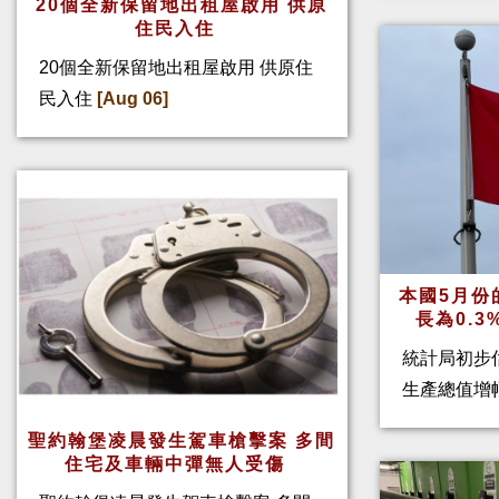
20個全新保留地出租屋啟用 供原
住民入住
20個全新保留地出租屋啟用 供原住
民入住
[Aug 06]
本國5月份
長為0.
統計局初步
生產總值增幅
聖約翰堡凌晨發生駕車槍擊案 多間
住宅及車輛中彈無人受傷