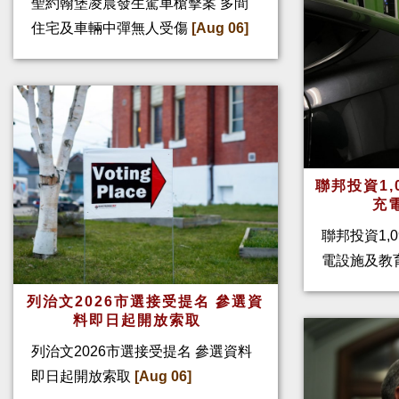
聖約翰堡凌晨發生駕車槍擊案 多間
住宅及車輛中彈無人受傷
[Aug 06]
聯邦投資1,
充
聯邦投資1,
電設施及教
列治文2026市選接受提名 參選資
料即日起開放索取
列治文2026市選接受提名 參選資料
即日起開放索取
[Aug 06]