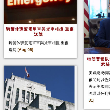
騎警休班駕電單車與貨車相撞 重傷
送院
騎警休班駕電單車與貨車相撞 重傷
送院
[Aug 06]
特朗普稱以
武
美國總統特
被問到以色
表示美國同
強調以色列
31]