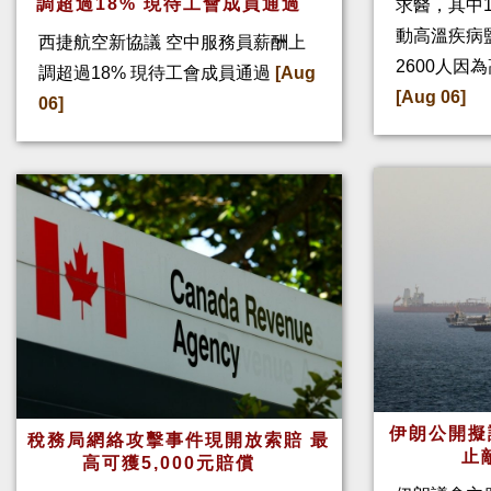
調超過18% 現待工會成員通過
求醫，其中
動高溫疾病
西捷航空新協議 空中服務員薪酬上
2600人因
調超過18% 現待工會成員通過
[Aug
[Aug 06]
06]
伊朗公開擬
稅務局網絡攻擊事件現開放索賠 最
止
高可獲5,000元賠償