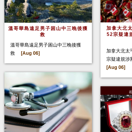
加拿大北太
溫哥華島遠足男子困山中三晚後獲
52宗疑違
救
溫哥華島遠足男子困山中三晚後獲
加拿大北太
救
[Aug 06]
宗疑違規涉
[Aug 06]