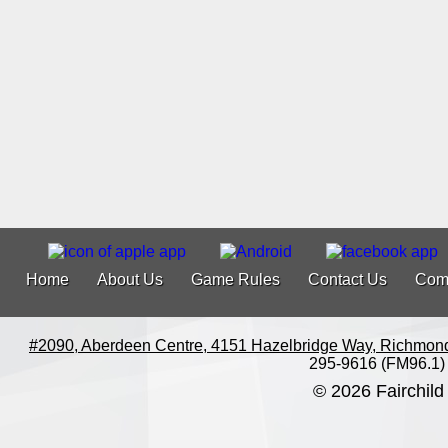
Home
About Us
Game Rules
Contact Us
Com
#2090, Aberdeen Centre, 4151 Hazelbridge Way, Richmon
295-9616 (FM96.1)
© 2026 Fairchild