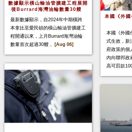
數據顯示橫山輸油管擴建工程展開
後Burrard海灣油輪數量30艘
本國《外國
最新數據顯示，自2024年中期橫跨
本拿比至愛民頓的橫山輸油管擴建工
本國《外國
程開通以來，上月Burrard海灣油輪
式生效，新
數量首次超過30艘，
[Aug 06]
府政策的個人
內向聯邦政
高可罰款10