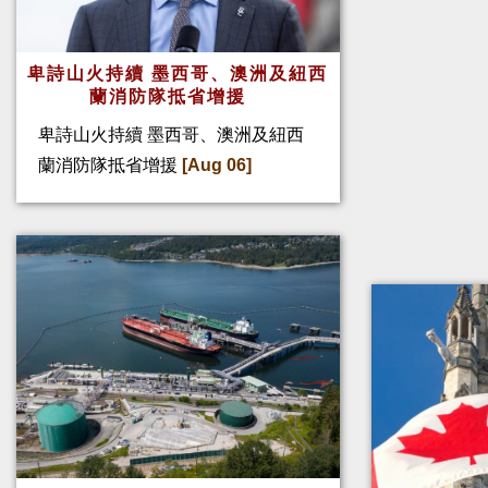
卑詩山火持續 墨西哥、澳洲及紐西
蘭消防隊抵省增援
卑詩山火持續 墨西哥、澳洲及紐西
蘭消防隊抵省增援
[Aug 06]