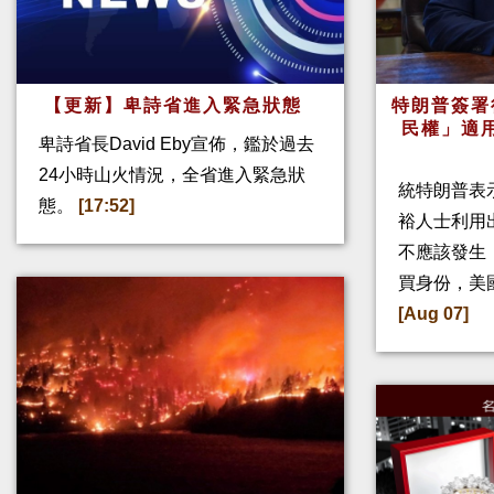
【更新】卑詩省進入緊急狀態
特朗普簽署
民權」適
卑詩省長David Eby宣佈，鑑於過去
24小時山火情況，全省進入緊急狀
統特朗普表
態。
[17:52]
裕人士利用
不應該發生
買身份，美
[Aug 07]