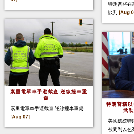
特朗普將在
談判
[Aug 0
素里電單車手避截查 逆線撞車重
傷
特朗普稱以
素里電單車手避截查 逆線撞車重傷
武
[Aug 07]
美國總統特
被問到以色