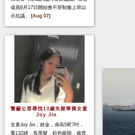
成員8月17日開始會不穿制服上班以
示抗議。
[Aug 07]
警籲公眾尋找13歲失蹤華裔女童
Joy Jin
女童Joy Jin，姓金，身高5呎7吋，
重132磅，長黑髮，棕色眼睛，操普