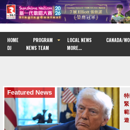
HOME
PROGRAM
LOCAL NEWS
CANADA/WO
DJ
NEWS TEAM
MORE...
Featured News
泰
至
泰
案