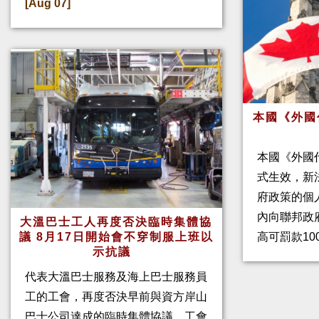
[Aug 07]
本國《外國
本國《外國
式生效，新
府政策的個人
內向聯邦政
大溫巴士工人再度否決臨時集體協
高可罰款10
議 8月17日開始會不穿制服上班以
示抗議
代表大溫巴士服務及海上巴士服務員
工的工會，再度否決早前與資方岸山
巴士公司達成的臨時集體協議。工會