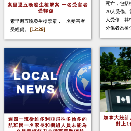
死亡，包括
素里週五晚發生槍擊案 一名受害者
受輕傷
20人受傷。
人受傷，其
素里週五晚發生槍擊案，一名受害者
分傷者為槍
受輕傷。
[12:29]
加拿大統計
週四一班從維多利亞飛往多倫多的
對上1
航班因一名家長和機組人員未能為