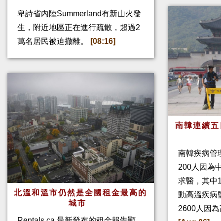
卑詩省內陸Summerland有新山火發
生，附近地區正在進行疏散，超過2
萬名居民被迫撤離。
[08:16]
南韓連續五
南韓疾病管
200人因
求醫，其中
北溫和溫市仍然是全國租金最高的
動高溫疾病
城市
2600人因
Rentals.ca 最新發布的租金報告顯