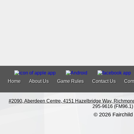
Home
About Us
Game Rules
Contact Us
Com
#2090, Aberdeen Centre, 4151 Hazelbridge Way, Richmon
295-9616 (FM96.1)
© 2026 Fairchild