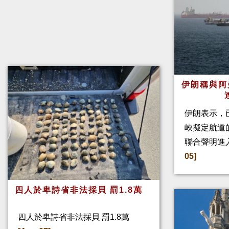
伊朗稱與阿
伊朗表示，
峽擬定航道
聯合聲明進
05]
四人於卑詩省非法採貝 罰1.8萬
四人於卑詩省非法採貝 罰1.8萬