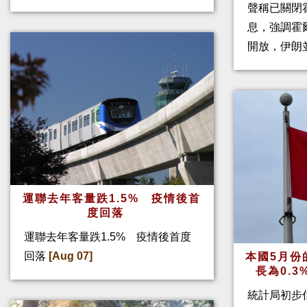
聲稱已關閉
息，強調霍
開放，伊朗
運聯去年客量跌1.5% 疫情後首
度回落
運聯去年客量跌1.5% 疫情後首度
回落
[Aug 07]
本國5月份
長為0.
統計局初步