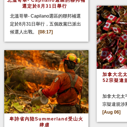
北溫哥華- Capilano選區的聯邦補
選定於8月31日舉行
北溫哥華- Capilano選區的聯邦補選
定於8月31日舉行，五個政黨巳派出
候選人出戰。
[08:17]
加拿大北太
52宗疑違
加拿大北太
宗疑違規涉
[Aug 06]
卑詩省內陸Summerland受山火
肆虐