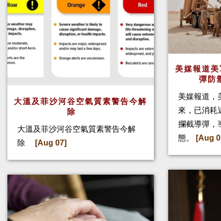
美媒報道美
彈防
美媒報道，
大溫及菲沙河谷空氣質素警告今解
來，已消耗
除
攔截導彈，
大溫及菲沙河谷空氣質素警告今解
態。
[Aug 0
除
[Aug 07]