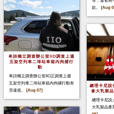
等，違者將
款。
[Aug 0
卑詩獨立調查辦公室IIO調查上週
五架空列車二埠站車箱內拘捕行
動
卑詩獨立調查辦公室IIO正調查上週
五架空列車二埠站車箱內拘捕行動有
總理卡尼說他
否違規。
[Aug 07]
拿大乳製
總理卡尼說,
大乳製品產