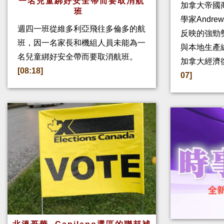
一名兒童綁好安全帶而要取消航
加拿大帝國
班
學家Andre
週四一班從維多利亞飛往多倫多的航
反映的強勁
班，因一名家長和機組人員未能為一
與本地生產
名兒童綁好安全帶而要取消航班。
加拿大經濟
[08:18]
07]