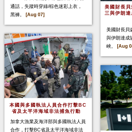
通話，失蹤時穿綠/棕色迷彩上衣，
美國財長貝
三與伊朗達
黑褲。
[Aug 07]
美國財長貝
與伊朗達成
峽。
[Aug 0
本國與多國執法人員合作打擊BC
省及太平洋海域非法捕魚行動
加拿大漁業及海洋部與多國執法人員
合作，打擊BC省及太平洋海域非法