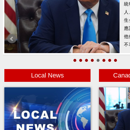
槍
2
示
1
者
Local News
Cana