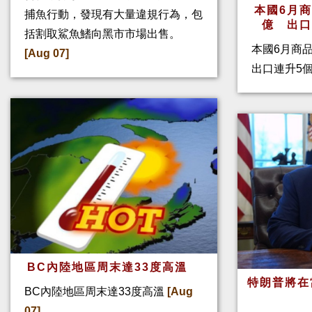
本國6月
捕魚行動，發現有大量違規行為，包
億 出
括割取鯊魚鰭向黑市市場出售。
本國6月商
[Aug 07]
出口連升5
BC內陸地區周末達33度高溫
特朗普將在
BC內陸地區周末達33度高溫
[Aug
07]