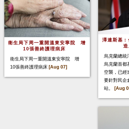
澤連斯基︰
衛生局下周一重開溫東安寧院 增
造
10張善終護理病床
烏克蘭總統
衛生局下周一重開溫東安寧院 增
烏克蘭首都
10張善終護理病床
[Aug 07]
空襲，已經
要針對民企
站。
[Aug 0