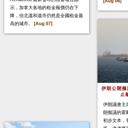
[Aug 06]
示，加拿大各地的租金報價仍在下
降，但北溫和溫市仍然是全國租金最
高的城市。
[Aug 07]
伊朗公開擬
止
伊朗議會主
朗擬議的霍
初步文本，