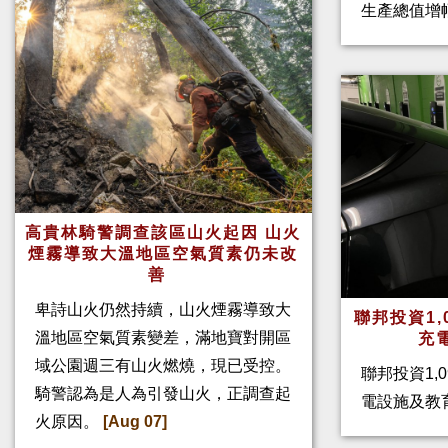
生產總值增幅
高貴林騎警調查該區山火起因 山火
煙霧導致大溫地區空氣質素仍未改
善
卑詩山火仍然持續，山火煙霧導致大
聯邦投資1,
溫地區空氣質素變差，滿地寶對開區
充
域公園週三有山火燃燒，現已受控。
聯邦投資1,
騎警認為是人為引發山火，正調查起
電設施及教
火原因。
[Aug 07]