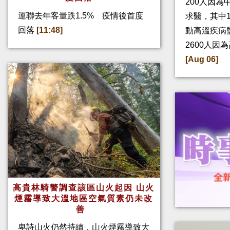
200人因
運聯去年客量跌1.5% 疫情後首度
求醫，其中
回落
[11:48]
動高溫疾病
2600人因
[Aug 06]
高貴林騎警調查該區山火起因 山火
煙霧導致大溫地區空氣質素仍未改
善
卑詩山火仍然持續，山火煙霧導致大