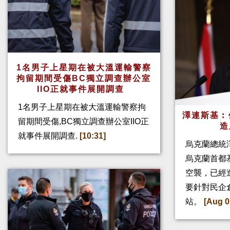
1名男子上星期在被大溫運輸警察
拘留期間受傷BC獨立調查辦公室
IIO正就事件展開調查
1名男子上星期在被大溫運輸警察拘
澤連斯基︰
留期間受傷,BC獨立調查辦公室IIO正
造
就事件展開調查.
[10:31]
烏克蘭總統
烏克蘭首都
空襲，已經
要針對民企
站。
[Aug 0