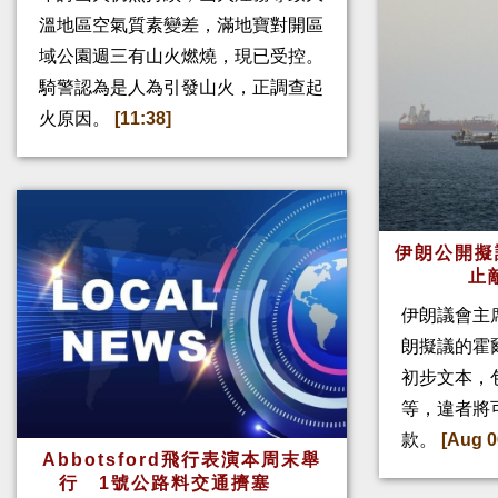
溫地區空氣質素變差，滿地寶對開區
域公園週三有山火燃燒，現已受控。
騎警認為是人為引發山火，正調查起
火原因。
[11:38]
伊朗公開擬
止
伊朗議會主
朗擬議的霍
初步文本，
等，違者將
款。
[Aug 0
Abbotsford飛行表演本周末舉
行 1號公路料交通擠塞