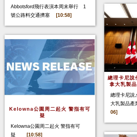
Abbotsford飛行表演本周末舉行 1
號公路料交通擠塞
[10:58]
總理卡尼說他
拿大乳製
總理卡尼說,
大乳製品產
Kelowna公園周二起火 警指有可
06]
疑
Kelowna公園周二起火 警指有可
疑
[10:58]