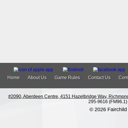
Home
About Us
Game Rules
Contact Us
Com
#2090, Aberdeen Centre, 4151 Hazelbridge Way, Richmon
295-9616 (FM96.1)
© 2026 Fairchild