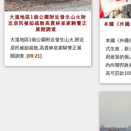
大溫地區1個公園附近發生山火附
近居民被廹疏散高貴林皇家騎警正
本國《外國
展開調查
大溫地區1個公園附近發生山火,附近
本國《外國
居民被廹疏散,高貴林皇家騎警正展
式生效，新
開調查.
[09:21]
府政策的個人
內向聯邦政
高可罰款10