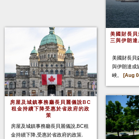
美國財長貝
三與伊朗達
美國財長貝
與伊朗達成
峽。
[Aug 0
房屋及城鎮事務廳長貝麗儀說BC
租金持續下降受惠於省政府的政
策
房屋及城鎮事務廳長貝麗儀說,BC租
金持續下降,受惠於省政府的政策.