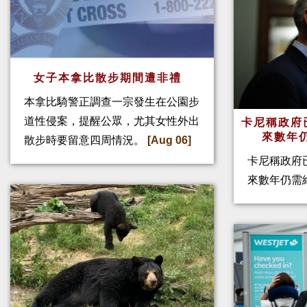
女子本拿比散步期間遭非禮
本拿比騎警正調查一宗發生在公園步
道性侵案，提醒公眾，尤其女性外出
卡尼稱政府
來數年
散步時要留意四周情況。
[Aug 06]
卡尼稱政府
來數年仍需