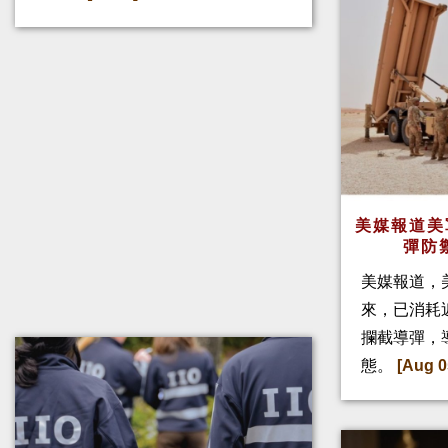
美媒報道美
彈防
美媒報道，
來，已消耗
攔截導彈，
態。
[Aug 0