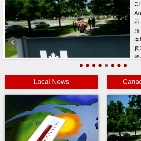
C
捕
An
鰭
示
頭
本
反
勢
Local News
Cana