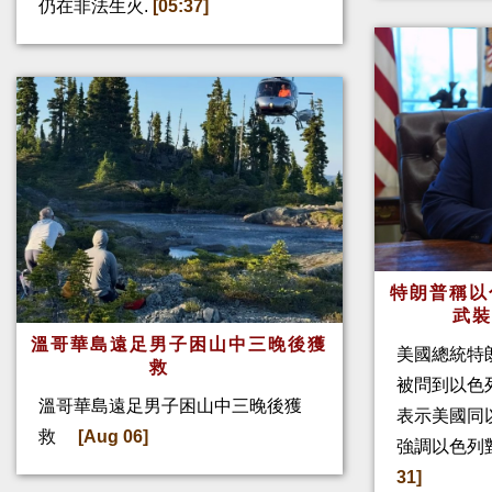
仍在非法生火.
[05:37]
特朗普稱以
武
溫哥華島遠足男子困山中三晚後獲
美國總統特
救
被問到以色
溫哥華島遠足男子困山中三晚後獲
表示美國同
救
[Aug 06]
強調以色列
31]