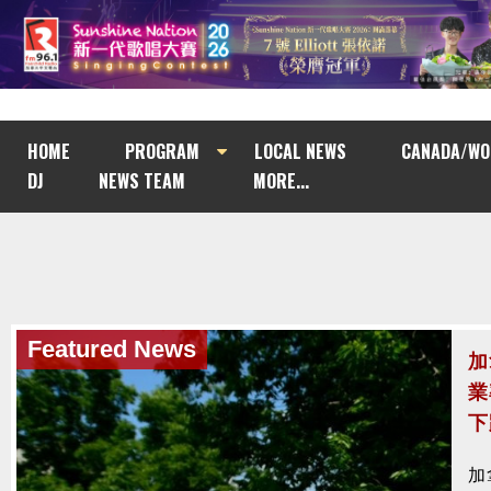
HOME
PROGRAM
LOCAL NEWS
CANADA/WO
DJ
NEWS TEAM
MORE...
Featured News
Featured News
加
加
業
法
下
涉
加
加