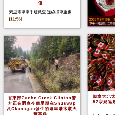
傷
素里電單車手避截查 逆線撞車重傷
[11:56]
加拿大北太
省東部Cache Creek Clinton警
52宗疑違
方正在調查今個星期在Shuswap
及Okanagan發生的連串灌木叢火
警事件