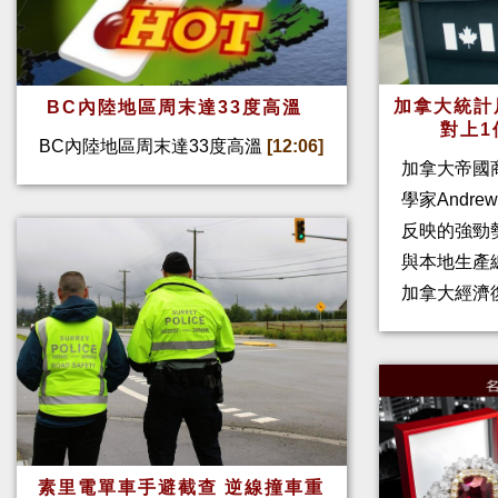
加拿大統計
BC內陸地區周末達33度高溫
對上1
BC內陸地區周末達33度高溫
[12:06]
加拿大帝國
學家Andre
反映的強勁
與本地生產
加拿大經濟
素里電單車手避截查 逆線撞車重