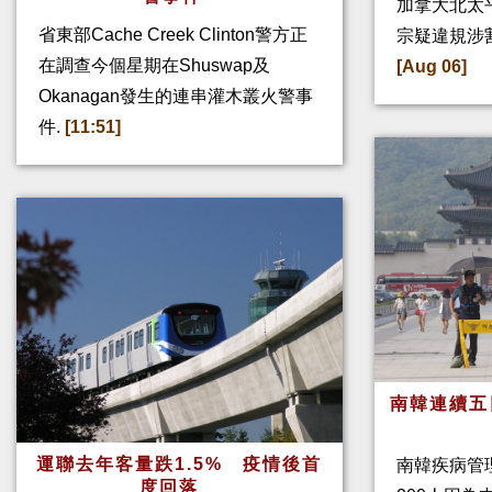
加拿大北太
省東部Cache Creek Clinton警方正
宗疑違規涉
在調查今個星期在Shuswap及
[Aug 06]
Okanagan發生的連串灌木叢火警事
件.
[11:51]
南韓連續五
運聯去年客量跌1.5% 疫情後首
南韓疾病管
度回落