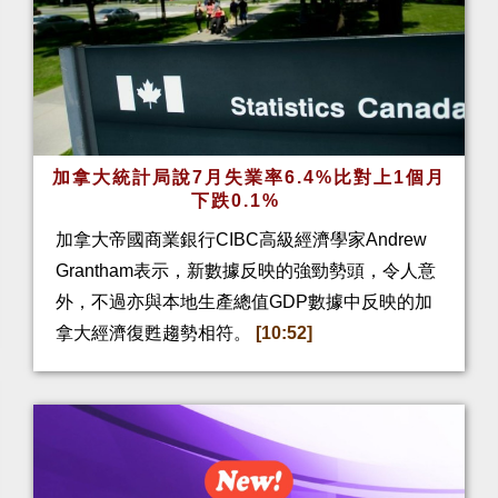
加拿大統計局說7月失業率6.4%比對上1個月
下跌0.1%
加拿大帝國商業銀行CIBC高級經濟學家Andrew
Grantham表示，新數據反映的強勁勢頭，令人意
外，不過亦與本地生產總值GDP數據中反映的加
拿大經濟復甦趨勢相符。
[10:52]