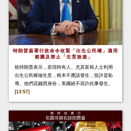
特朗普簽署行政命令收緊「出生公民權」適用
範圍及禁止「生育旅遊」
統特朗普表示，若現時有人、尤其富裕人士利用
出生公民權做生意，根本不應該發生，批評是恥
辱。他們花錢買身份，美國絕不容許此事發生。
[13:57]