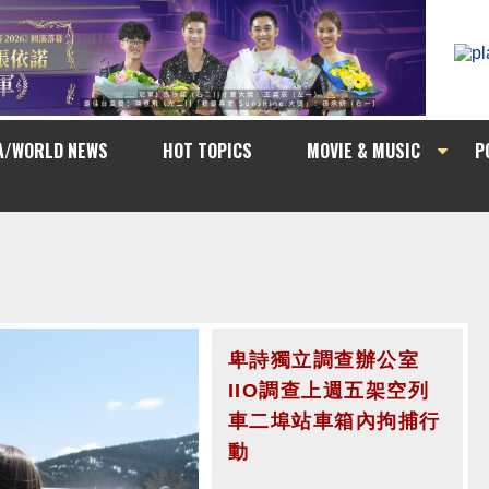
A/WORLD NEWS
HOT TOPICS
MOVIE & MUSIC
P
卑詩獨立調查辦公室
卑詩獨立調查辦公室
IIO調查上週五架空列
IIO調查週五凌晨素里
車二埠站車箱內拘捕行
市警拘捕電單車手行動
動
中有否違規