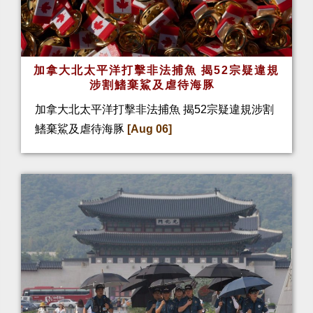
加拿大北太平洋打擊非法捕魚 揭52宗疑違規
涉割鰭棄鯊及虐待海豚
加拿大北太平洋打擊非法捕魚 揭52宗疑違規涉割
鰭棄鯊及虐待海豚
[Aug 06]