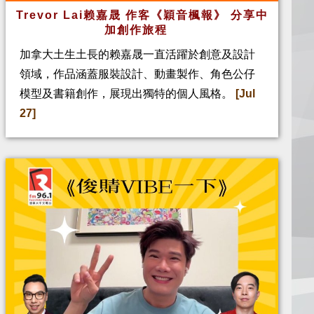
Trevor Lai赖嘉晟 作客《穎音楓報》 分享中
加創作旅程
加拿大土生土長的赖嘉晟一直活躍於創意及設計
領域，作品涵蓋服裝設計、動畫製作、角色公仔
模型及書籍創作，展現出獨特的個人風格。
[Jul
27]