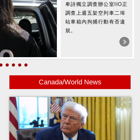
卑詩獨立調查辦公室IIO正
卑詩獨立調查辦公室IIO正
調查上週五架空列車二埠
在調查週五凌晨在素里，
站車箱內拘捕行動有否違
市警拘捕電單車手的行動
規。
中有否違規。
Canada/World News