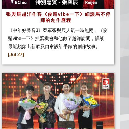
張與辰越洋作客《俊䝼vibe一下》細談馬不停
蹄的創作歷程
《中年好聲音3》亞軍張與辰人氣一時無兩，《俊
䝼vibe一下》抓緊機會和他做了越洋訪問，詳談
最近頻頻出新歌及自家設計手錶的創作故事。
[Jul 27]