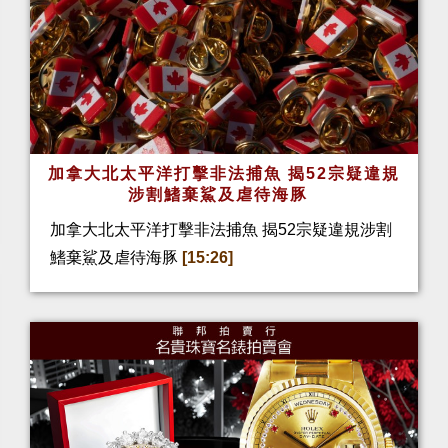
加拿大北太平洋打擊非法捕魚 揭52宗疑違規
涉割鰭棄鯊及虐待海豚
加拿大北太平洋打擊非法捕魚 揭52宗疑違規涉割
鰭棄鯊及虐待海豚
[15:26]