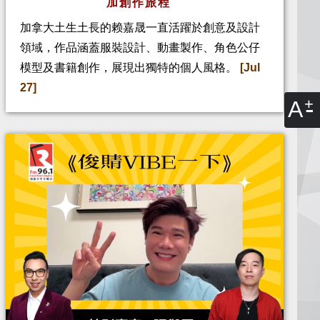
加創作旅程
加拿大土生土長的赖嘉晟一直活躍於創意及設計
領域，作品涵蓋服裝設計、動畫製作、角色公仔
模型及書籍創作，展現出獨特的個人風格。
[Jul
27]
A