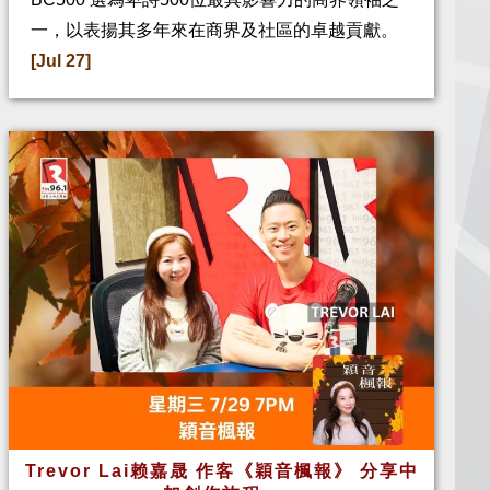
一，以表揚其多年來在商界及社區的卓越貢獻。
[Jul 27]
Trevor Lai赖嘉晟 作客《穎音楓報》 分享中