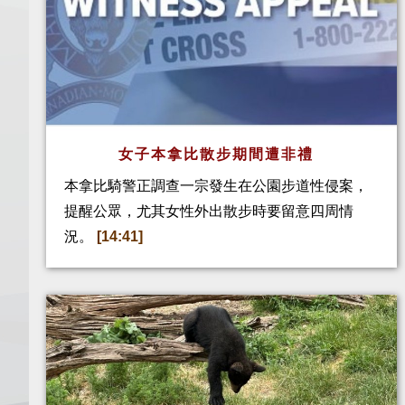
女子本拿比散步期間遭非禮
本拿比騎警正調查一宗發生在公園步道性侵案，
提醒公眾，尤其女性外出散步時要留意四周情
況。
[14:41]