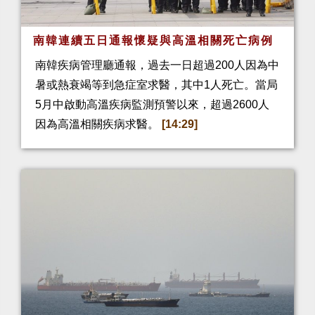
南韓連續五日通報懷疑與高溫相關死亡病例
南韓疾病管理廳通報，過去一日超過200人因為中
暑或熱衰竭等到急症室求醫，其中1人死亡。當局
5月中啟動高溫疾病監測預警以來，超過2600人
因為高溫相關疾病求醫。
[14:29]