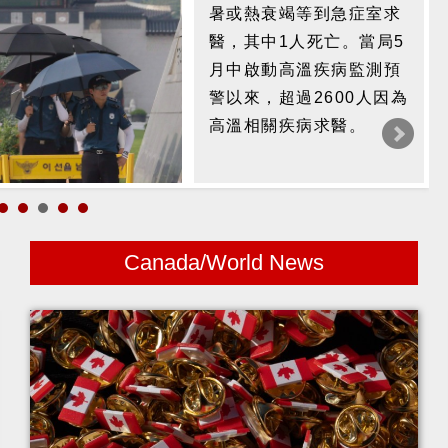
暑或熱衰竭等到急症室求
醫，其中1人死亡。當局5
月中啟動高溫疾病監測預
警以來，超過2600人因為
高溫相關疾病求醫。
Canada/World News