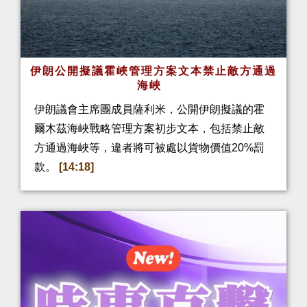
伊朗公開擬議霍峽管理方案文本禁止敵方通過
海峽
伊朗議會主席團成員薩利米，公開伊朗擬議的霍
爾木茲海峽戰略管理方案初步文本，包括禁止敵
方通過海峽等，違者將可被處以貨物價值20%罰
款。
[14:18]