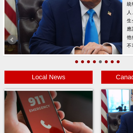
統
槍
人
2
生
示
應
1
他
者
不
Local News
Cana