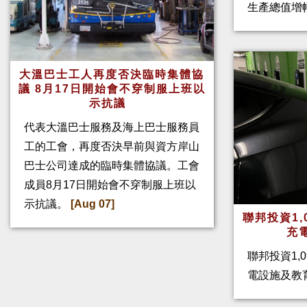
生產總值增幅
大溫巴士工人再度否決臨時集體協
議 8月17日開始會不穿制服上班以
示抗議
代表大溫巴士服務及海上巴士服務員
工的工會，再度否決早前與資方岸山
巴士公司達成的臨時集體協議。工會
成員8月17日開始會不穿制服上班以
示抗議。
[Aug 07]
聯邦投資1,
充
聯邦投資1,
電設施及教