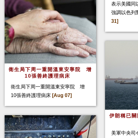
表示美國同
強調以色列
31]
衛生局下周一重開溫東安寧院 增
10張善終護理病床
衛生局下周一重開溫東安寧院 增
10張善終護理病床
[Aug 07]
伊朗稱已關
美軍中央司