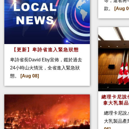
等，違者將
款。
[Aug 0
【更新】卑詩省進入緊急狀態
卑詩省長David Eby宣佈，鑑於過去
24小時山火情況，全省進入緊急狀
態。
[Aug 08]
總理卡尼說他
拿大乳製
總理卡尼說,
大乳製品產