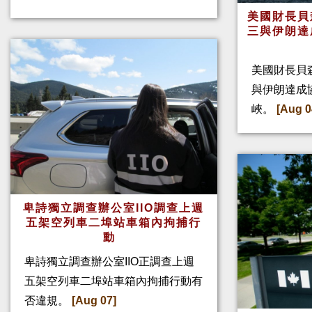
美國財長貝
三與伊朗達
美國財長貝
與伊朗達成
峽。
[Aug 0
卑詩獨立調查辦公室IIO調查上週
五架空列車二埠站車箱內拘捕行
動
卑詩獨立調查辦公室IIO正調查上週
五架空列車二埠站車箱內拘捕行動有
否違規。
[Aug 07]