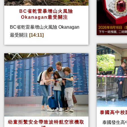
BC省乾雷暴增山火風險
Okanagan最受關注
BC省乾雷暴增山火風險 Okanagan
最受關注
[14:11]
泰國高中校
幼童拒繫安全帶致波特航空班機取
泰國發生高