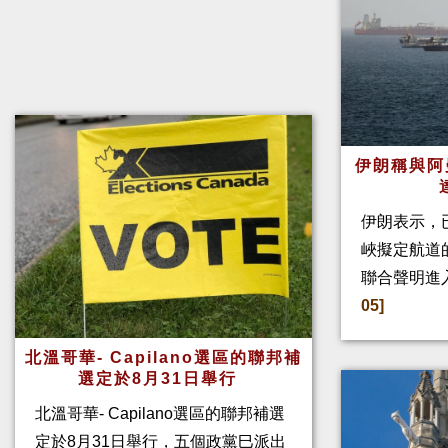
伊朗稱與阿
伊朗表示，
峽擬定航道
聯合聲明進
05]
北溫哥華- Capilano選區的聯邦補
選定於8月31日舉行
北溫哥華- Capilano選區的聯邦補選
定於8月31日舉行，五個政黨巳派出