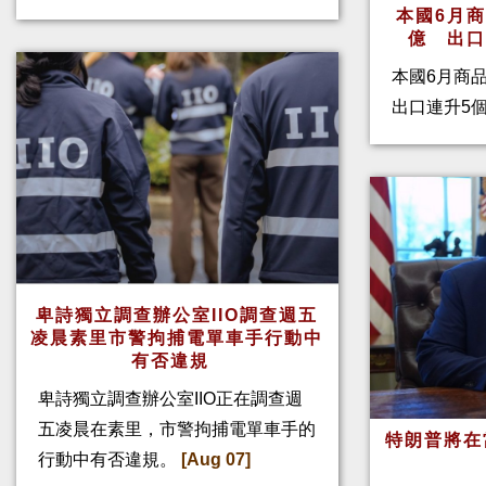
本國6月
億 出
本國6月商
出口連升5
卑詩獨立調查辦公室IIO調查週五
凌晨素里市警拘捕電單車手行動中
有否違規
卑詩獨立調查辦公室IIO正在調查週
五凌晨在素里，市警拘捕電單車手的
特朗普將在
行動中有否違規。
[Aug 07]