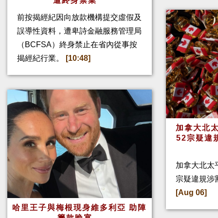
遭終身禁業
前按揭經紀因向放款機構提交虛假及
誤導性資料，遭卑詩金融服務管理局
（BCFSA）終身禁止在省內從事按
揭經紀行業。
[10:48]
加拿大北太
52宗疑違
加拿大北太
宗疑違規涉
[Aug 06]
哈里王子與梅根現身維多利亞 助陣
籌款晚宴