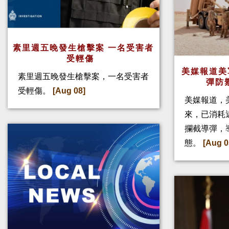
素里週五晚發生槍擊案 一名受害者
受輕傷
美媒報道美
素里週五晚發生槍擊案，一名受害者
彈防
受輕傷。
[Aug 08]
美媒報道，
來，已消耗
攔截導彈，
態。
[Aug 0