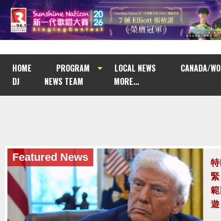
HOME
PROGRAM
LOCAL NEWS
CANADA/WO
DJ
NEWS TEAM
MORE...
Featured News
Featured News
特
泰
緊
至
範
泰
遊
案