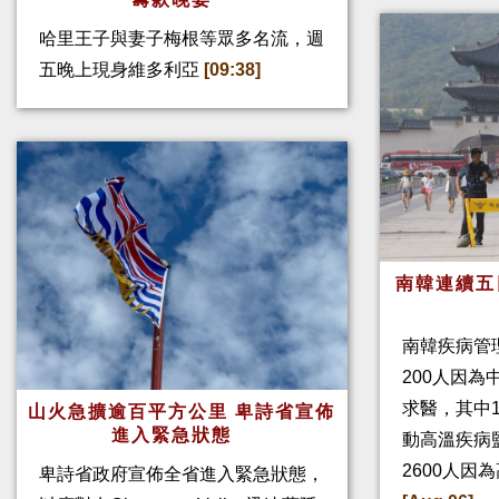
哈里王子與妻子梅根等眾多名流，週
五晚上現身維多利亞
[09:38]
南韓連續五
南韓疾病管
200人因
求醫，其中
山火急擴逾百平方公里 卑詩省宣佈
進入緊急狀態
動高溫疾病
2600人因
卑詩省政府宣佈全省進入緊急狀態，