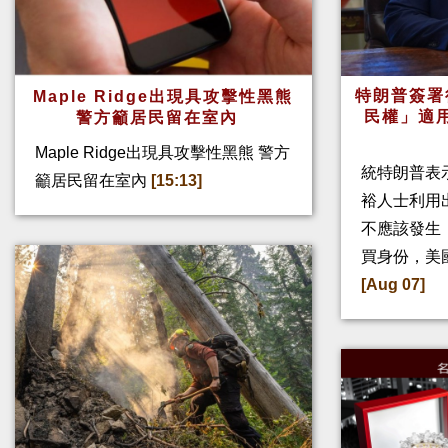
特朗普簽署
Maple Ridge出現具攻擊性黑熊
民權」適
警方籲居民留在室內
Maple Ridge出現具攻擊性黑熊 警方
統特朗普表
籲居民留在室內
[15:13]
裕人士利用
不應該發生
買身份，美
[Aug 07]