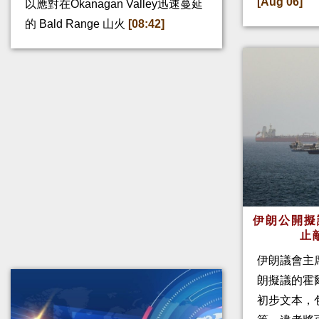
[Aug 06]
以應對在Okanagan Valley迅速蔓延
的 Bald Range 山火
[08:42]
伊朗公開擬
止
伊朗議會主
朗擬議的霍
初步文本，