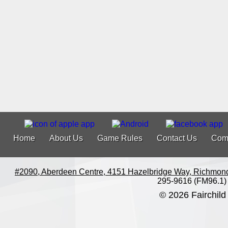
Home
About Us
Game Rules
Contact Us
Com
#2090, Aberdeen Centre, 4151 Hazelbridge Way, Richmon
295-9616 (FM96.1)
© 2026 Fairchild