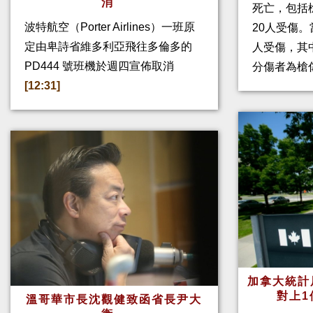
消
死亡，包括
波特航空（Porter Airlines）一班原
20人受傷。
定由卑詩省維多利亞飛往多倫多的
人受傷，其
PD444 號班機於週四宣佈取消
分傷者為槍
[12:31]
加拿大統計
對上1
溫哥華市長沈觀健致函省長尹大