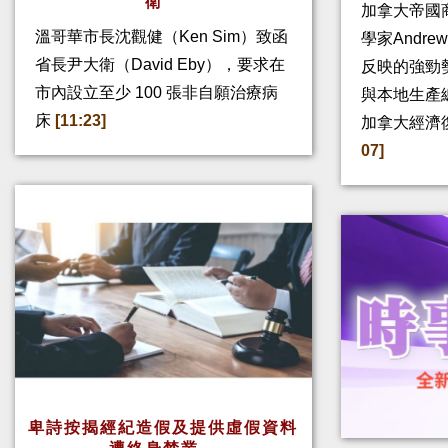
衛
加拿大帝國
溫哥華市長沈觀健（Ken Sim）致函
學家Andre
省長尹大衛（David Eby），要求在
反映的強勁
市內設立至少 100 張非自願治療病
與本地生產
床
[11:23]
加拿大經濟
07]
卑詩按揭經紀造假及提供虛假資料