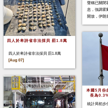
聲稱已關閉
息，強調霍
開放，伊朗
四人於卑詩省非法採貝 罰1.8萬
四人於卑詩省非法採貝 罰1.8萬
[Aug 07]
本國5月份
長為0.
統計局初步