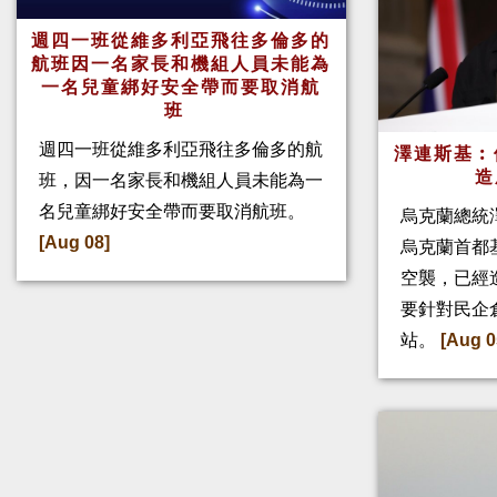
週四一班從維多利亞飛往多倫多的
航班因一名家長和機組人員未能為
一名兒童綁好安全帶而要取消航
班
週四一班從維多利亞飛往多倫多的航
澤連斯基︰
造
班，因一名家長和機組人員未能為一
名兒童綁好安全帶而要取消航班。
烏克蘭總統
[Aug 08]
烏克蘭首都
空襲，已經
要針對民企
站。
[Aug 0