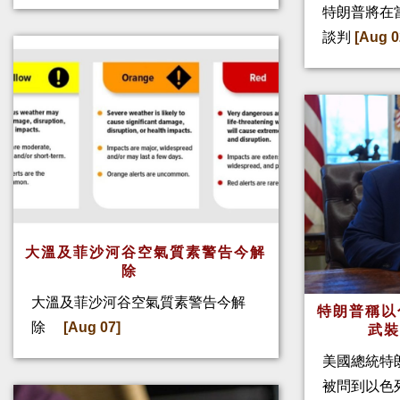
特朗普將在
談判
[Aug 0
大溫及菲沙河谷空氣質素警告今解
除
大溫及菲沙河谷空氣質素警告今解
特朗普稱以
除
[Aug 07]
武
美國總統特
被問到以色