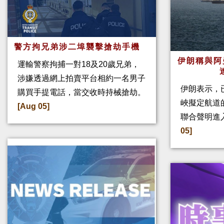
警方拘兄弟涉二埠襲擊搶劫手機
伊朗稱與阿
運輸警察拘捕一對18及20歲兄弟，
涉嫌透過網上拍賣平台相約一名男子
伊朗表示，
購買手提電話，當交收時持械搶劫。
峽擬定航道
[Aug 05]
聯合聲明進
05]