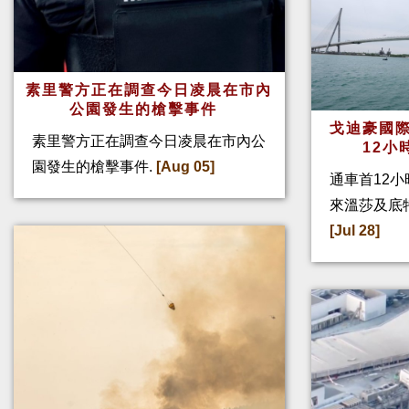
素里警方正在調查今日凌晨在市內
公園發生的槍擊事件
戈迪豪國際
素里警方正在調查今日凌晨在市內公
12小
園發生的槍擊事件.
[Aug 05]
通車首12小
來溫莎及底
[Jul 28]