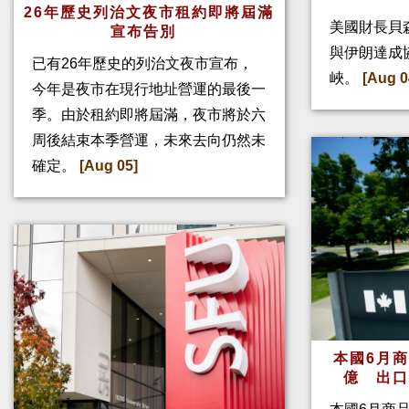
26年歷史列治文夜市租約即將屆滿
美國財長貝
宣布告別
與伊朗達成
已有26年歷史的列治文夜市宣布，
峽。
[Aug 0
今年是夜市在現行地址營運的最後一
季。由於租約即將屆滿，夜市將於六
周後結束本季營運，未來去向仍然未
確定。
[Aug 05]
本國6月
億 出