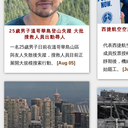
西捷航空空
25歲男子溫哥華島登山失蹤 大批
搜救人員出動尋人
代表西捷航空
一名25歲男子日前在溫哥華島山區
成員投票授
與友人失散後失蹤，搜救人員目前正
靜期後，機
展開大規模搜索行動。
[Aug 05]
始罷工。
[J