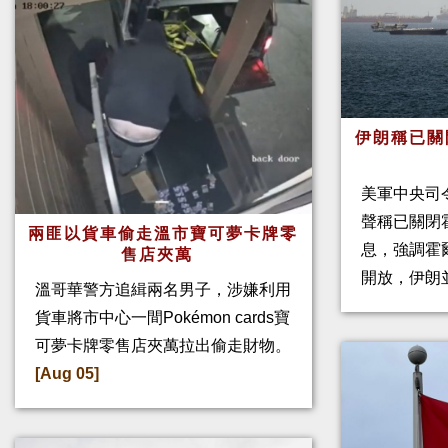
伊朗稱已關
美軍中央司
聲稱已關閉
兩匪以貨車偷走溫市寶可夢卡牌零
息，強調霍
售店夾萬
開放，伊朗
溫哥華警方追緝兩名男子，涉嫌利用
貨車將市中心一間Pokémon cards寶
可夢卡牌零售店夾萬拉出偷走財物。
[Aug 05]