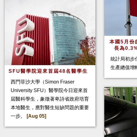
本國5月份
長為0.
統計局初步
生產總值增幅
SFU醫學院迎來首屆48名醫學生
西門菲沙大學（Simon Fraser
University SFU）醫學院今日迎來首
屆醫科學生，象徵著卑詩省政府培育
本地醫生，應對醫生短缺問題的重要
一步。
[Aug 05]