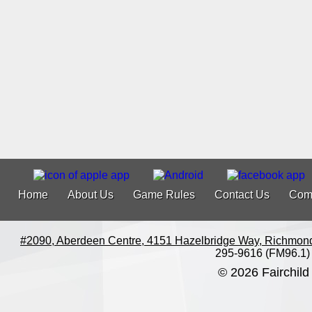
Home
About Us
Game Rules
Contact Us
Com
#2090, Aberdeen Centre, 4151 Hazelbridge Way, Richmon
295-9616 (FM96.1)
© 2026 Fairchild