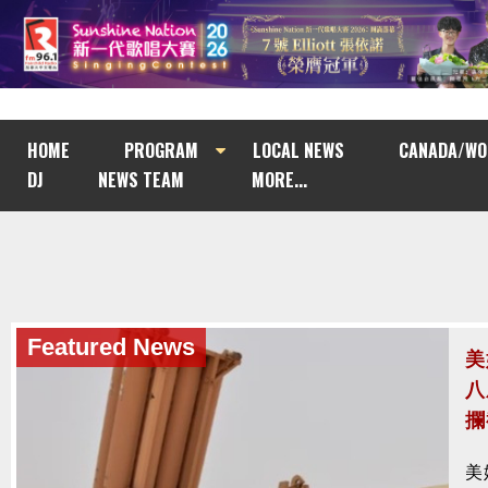
HOME
PROGRAM
LOCAL NEWS
CANADA/WO
DJ
NEWS TEAM
MORE...
Featured News
澤
模
亡
烏