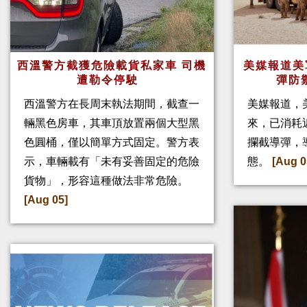
西溫警方截獲危險載貨私家車 司機
美媒報道美
遭勒令停駛
彈防
西溫警方在長周末執法期間，截查一
美媒報道，
輛黑色房車，其車頂放置兩個大型黑
來，已消耗
色圓桶，僅以簡單方式固定。警方表
攔截導彈，
示，車輛載有「未有妥善固定的危險
態。
[Aug 0
貨物」，形容這種做法非常危險。
[Aug 05]