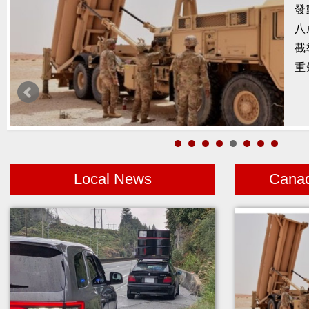
示
基
空
亡
庫
Local News
Cana