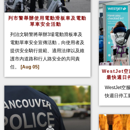
列市警舉辦使用電動滑板車及電動
單車安全活動
列治文騎警將舉辦3場電動滑板車及
電動單車安全宣傳活動，向使用者及
提供安全騎行規範、適用法律以及維
護市內道路和行人路安全的共同責
任。
[Aug 05]
WestJe
最快週日
WestJet
快週日停工