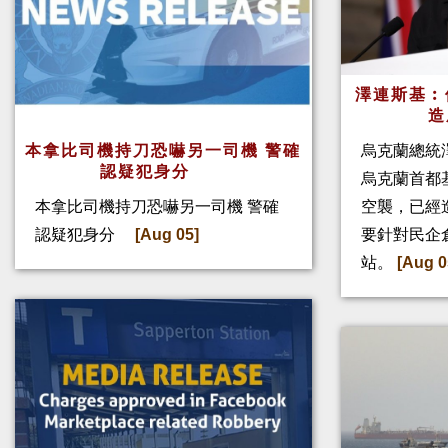
澤連斯基︰
造
本拿比司機持刀恐嚇另一司機 警確
烏克蘭總統
認疑犯身分
烏克蘭首都
本拿比司機持刀恐嚇另一司機 警確
空襲，已經
認疑犯身分
[Aug 05]
要針對民企
站。
[Aug 0