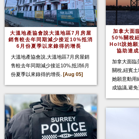
加拿大面
大溫地產協會說大溫地區7月房屋
50%關稅
銷售較去年同期減少接近10%抵消
Holt說
6月份夏季以來錄得的增長
協助達
大溫地產協會說,大溫地區7月房屋銷
加拿大面臨
售較去年同期減少接近10%,抵消6月
關稅,紐賓土域
份夏季以來錄得的增長.
[Aug 05]
她願意動用
成協議,避免