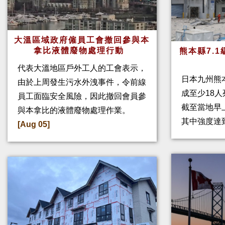
大溫區域政府僱員工會撤回參與本
拿比液體廢物處理行動
熊本縣7.
代表大溫地區戶外工人的工會表示，
日本九州熊
由於上周發生污水外洩事件，令前線
成至少18
員工面臨安全風險，因此撤回會員參
截至當地早
與本拿比的液體廢物處理作業。
其中強度達
[Aug 05]