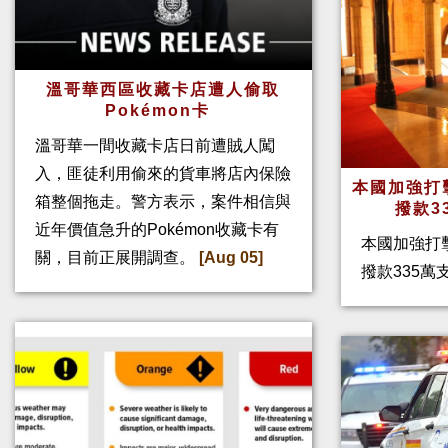
溫哥華西區收藏卡店遭人偷取
Pokémon卡
溫哥華一間收藏卡店日前遭賊人闖
入，匪徒利用偷來的貨車將店內保險
本國加強打
箱整個拖走。警方表示，案件相信與
撥款3
近年價值急升的Pokémon收藏卡有
本國加強打
關，目前正展開調查。
[Aug 05]
撥款335