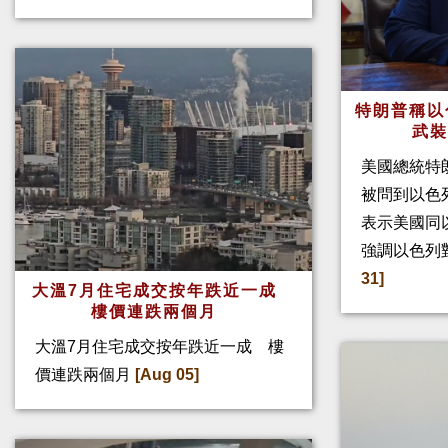
特朗普稱以
武
美國總統特
被問到以色
表示美國同
強調以色列
31]
大溫7月住宅成交按年跌近一成
樓價連跌兩個月
大溫7月住宅成交按年跌近一成 樓
價連跌兩個月
[Aug 05]