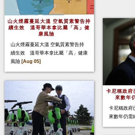
山火煙霧蔓延大溫 空氣質素警告持
續生效 溫哥華本拿比屬「高」健
康風險
山火煙霧蔓延大溫 空氣質素警告持
續生效 溫哥華本拿比屬「高」健康
風險
[Aug 05]
卡尼稱政府
來數年
卡尼稱政府
來數年仍需