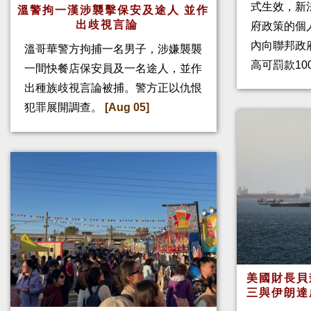
式生效，新
溫警拘一漢涉襲擊保安及途人 並作
出歧視言論
府政策的個人
內向聯邦政
溫哥華警方拘捕一名男子，涉嫌襲襲
高可罰款10
一間快餐店保安員及一名途人，並作
出種族歧視言論被捕。警方正以仇恨
犯罪展開調查。
[Aug 05]
美國財長貝
三與伊朗達