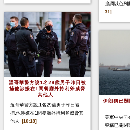
強調以色列
31]
溫哥華警方說1名29歲男子昨日被
捕他涉嫌在1間餐廳外持利斧威脅
其他人
伊朗稱已關
溫哥華警方說,1名29歲男子昨日被
捕,他涉嫌在1間餐廳外持利斧威脅其
美軍中央司
他人.
[10:18]
聲稱已關閉