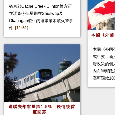
省東部Cache Creek Clinton警方正
在調查今個星期在Shuswap及
Okanagan發生的連串灌木叢火警事
件.
[11:51]
本國《外國
本國《外國
式生效，新
府政策的個人
內向聯邦政
高可罰款10
運聯去年客量跌1.5% 疫情後首
度回落