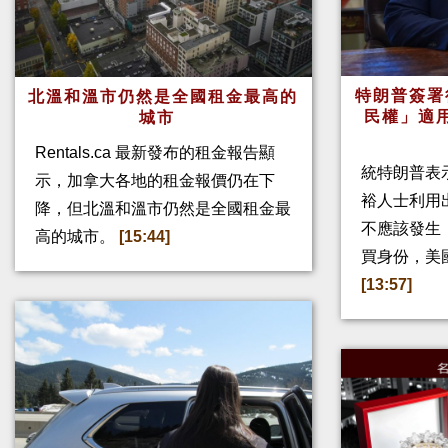
特朗普簽署
北溫和溫市仍然是全國租金最高的
民權」適
城市
Rentals.ca 最新發布的租金報告顯
統特朗普表
示，加拿大各地的租金報價仍在下
裕人士利用
降，但北溫和溫市仍然是全國租金最
不應該發生
高的城市。
[15:44]
買身份，美
[13:57]