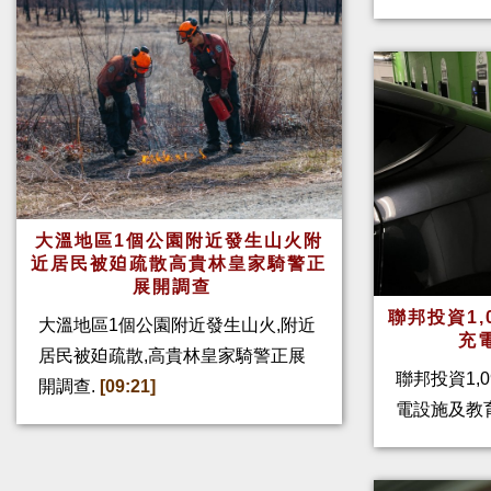
大溫地區1個公園附近發生山火附
近居民被廹疏散高貴林皇家騎警正
展開調查
聯邦投資1,
大溫地區1個公園附近發生山火,附近
充
居民被廹疏散,高貴林皇家騎警正展
聯邦投資1,
開調查.
[09:21]
電設施及教