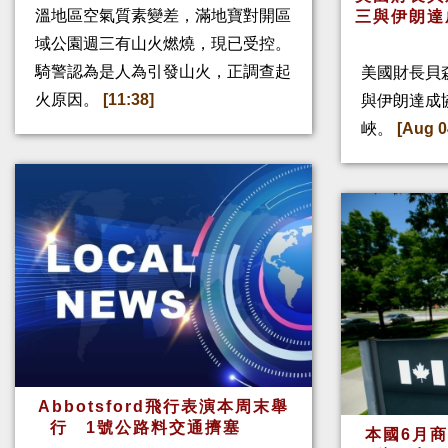
溫地區空氣質素變差，滿地寶對開區
三與伊朗達
域公園週三有山火燃燒，現已受控。
騎警認為是人為引發山火，正調查起
美國財長貝
火原因。
[11:38]
與伊朗達成
峽。
[Aug 0
Abbotsford飛行表演本周末舉
行 1號公路料交通擠塞
本國6月