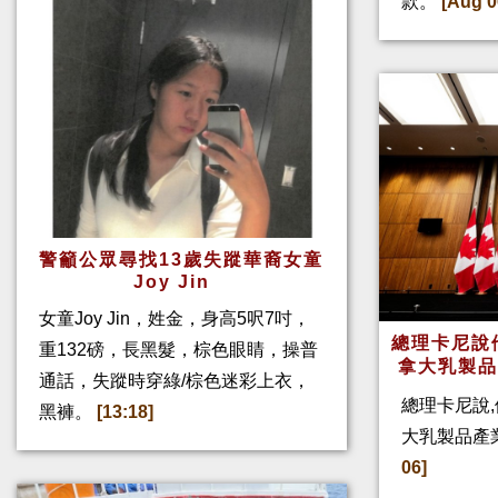
款。
[Aug 0
警籲公眾尋找13歲失蹤華裔女童
Joy Jin
女童Joy Jin，姓金，身高5呎7吋，
總理卡尼說他
重132磅，長黑髮，棕色眼睛，操普
拿大乳製
通話，失蹤時穿綠/棕色迷彩上衣，
總理卡尼說,
黑褲。
[13:18]
大乳製品產
06]