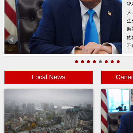
槍
2
示
1
者
Local News
Cana