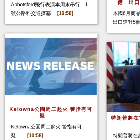
億 出
Abbotsford飛行表演本周末舉行 1
號公路料交通擠塞
[10:58]
本國6月商
出口連升5
Kelowna公園周二起火 警指有可
疑
特朗普將在
Kelowna公園周二起火 警指有可
疑
[10:58]
特朗普將在