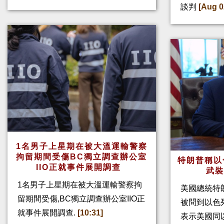
談判
[Aug 0
1名男子上星期在被大溫運輸警察
拘留期間受傷BC獨立調查辦公室
特朗普稱以
IIO正就事件展開調查
武
1名男子上星期在被大溫運輸警察拘
美國總統特
留期間受傷,BC獨立調查辦公室IIO正
被問到以色
就事件展開調查.
[10:31]
表示美國同