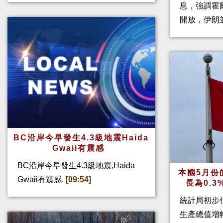
息，強調霍
開放，伊朗
BC沿岸今早發生4.3級地震Haida
Gwaii有震感
BC沿岸今早發生4.3級地震,Haida
本國5月份
Gwaii有震感.
[09:54]
長為0.
統計局初步
生產總值增幅