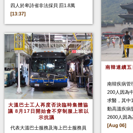
四人於卑詩省非法採貝 罰1.8萬
[13:37]
南韓連續五
南韓疾病管
200人因
求醫，其中
大溫巴士工人再度否決臨時集體協
動高溫疾病
議 8月17日開始會不穿制服上班以
2600人因
示抗議
[Aug 06]
代表大溫巴士服務及海上巴士服務員