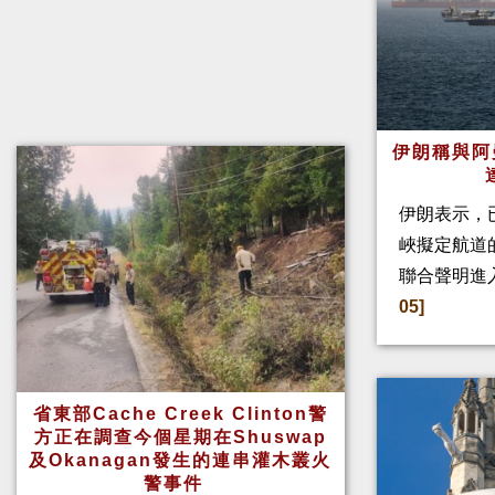
伊朗稱與阿
伊朗表示，
峽擬定航道
聯合聲明進
05]
省東部Cache Creek Clinton警
方正在調查今個星期在Shuswap
及Okanagan發生的連串灌木叢火
警事件