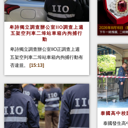
卑詩獨立調查辦公室IIO調查上週
五架空列車二埠站車箱內拘捕行
動
卑詩獨立調查辦公室IIO正調查上週
五架空列車二埠站車箱內拘捕行動有
否違規。
[15:13]
泰國高中校
泰國發生高