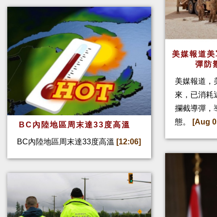
美媒報道美
彈防
美媒報道，
來，已消耗
攔截導彈，
態。
[Aug 0
BC內陸地區周末達33度高溫
BC內陸地區周末達33度高溫
[12:06]