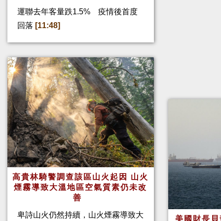
運聯去年客量跌1.5% 疫情後首度
回落
[11:48]
高貴林騎警調查該區山火起因 山火
煙霧導致大溫地區空氣質素仍未改
善
卑詩山火仍然持續，山火煙霧導致大
美國財長貝