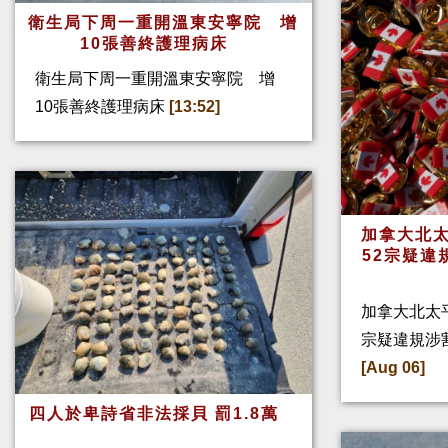
衛生局下周一重開溫東安寧院 增
10張善終護理病床
衛生局下周一重開溫東安寧院 增
10張善終護理病床
[13:52]
加拿大北太
52宗疑違
加拿大北太
宗疑違規涉
[Aug 06]
四人於卑詩省非法採貝 罰1.8萬