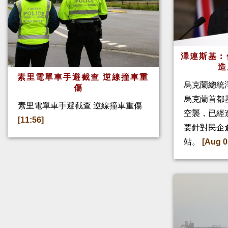
澤連斯基︰
造
素里電單車手避截查 逆線撞車重
烏克蘭總統
傷
烏克蘭首都
素里電單車手避截查 逆線撞車重傷
空襲，已經
[11:56]
要針對民企
站。
[Aug 0