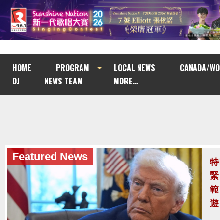
HOME
PROGRAM
LOCAL NEWS
CANADA/WO
DJ
NEWS TEAM
MORE...
Featured News
泰
至
泰
案