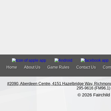
Home
About Us
Game Rules
Contact Us
Com
#2090, Aberdeen Centre, 4151 Hazelbridge Way, Richmon
295-9616 (FM96.1)
© 2026 Fairchild