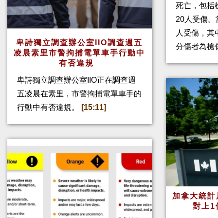
死亡，包括
20人受傷。
人受傷，其
卑詩獨立調查辦公室IIO調查週五
分傷者為槍
凌晨素里市警拘捕電單車手行動中
有否違規
卑詩獨立調查辦公室IIO正在調查週
五凌晨在素里，市警拘捕電單車手的
行動中有否違規。
[15:11]
加拿大統計
對上1