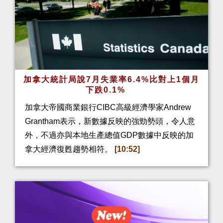
加拿大統計局說7月失業率6.4%比對上1個月
下跌0.1%
加拿大帝國商業銀行CIBC高級經濟學家Andrew
Grantham表示，新數據反映的強勁勢頭，令人意
外，不過亦與本地生產總值GDP數據中反映的加
拿大經濟復甦趨勢相符。
[10:52]