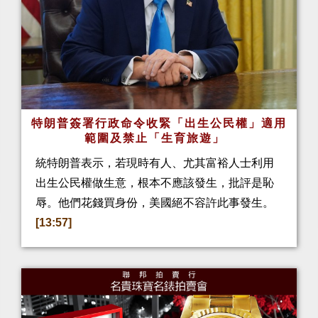
特朗普簽署行政命令收緊「出生公民權」適用
範圍及禁止「生育旅遊」
統特朗普表示，若現時有人、尤其富裕人士利用
出生公民權做生意，根本不應該發生，批評是恥
辱。他們花錢買身份，美國絕不容許此事發生。
[13:57]