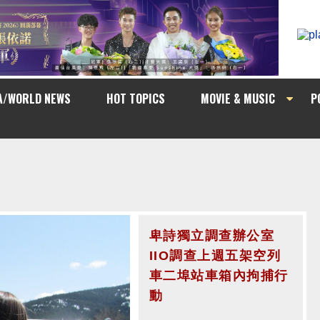
A/WORLD NEWS
HOT TOPICS
MOVIE & MUSIC
P
卑詩獨立調查辦公室
卑詩獨立調查辦公室
IIO調查上週五架空列
IIO調查週五凌晨素里
車二埠站車箱內拘捕行
市警拘捕電單車手行動
動
中有否違規