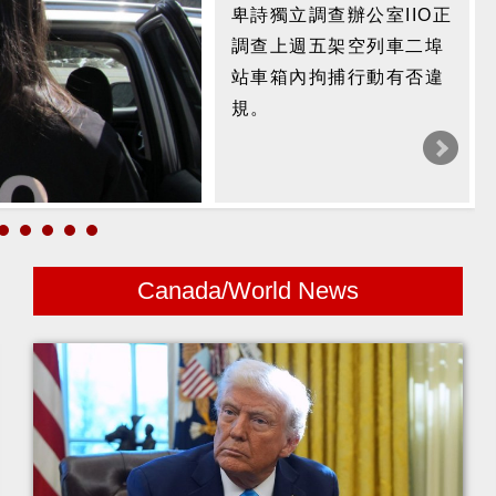
卑詩獨立調查辦公室IIO正
卑詩獨立調查辦公室IIO正
調查上週五架空列車二埠
在調查週五凌晨在素里，
站車箱內拘捕行動有否違
市警拘捕電單車手的行動
規。
中有否違規。
Canada/World News