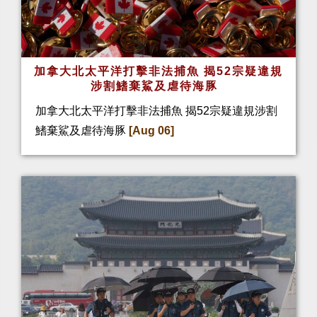
加拿大北太平洋打擊非法捕魚 揭52宗疑違規
涉割鰭棄鯊及虐待海豚
加拿大北太平洋打擊非法捕魚 揭52宗疑違規涉割
鰭棄鯊及虐待海豚
[Aug 06]