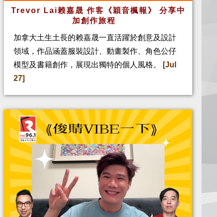
Trevor Lai赖嘉晟 作客《穎音楓報》 分享中
加創作旅程
加拿大土生土長的赖嘉晟一直活躍於創意及設計
領域，作品涵蓋服裝設計、動畫製作、角色公仔
模型及書籍創作，展現出獨特的個人風格。
[Jul
27]