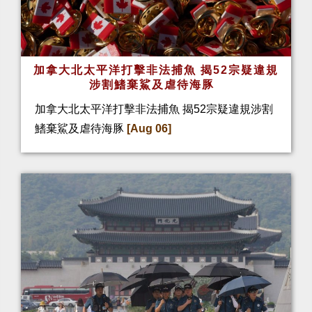
加拿大北太平洋打擊非法捕魚 揭52宗疑違規
涉割鰭棄鯊及虐待海豚
加拿大北太平洋打擊非法捕魚 揭52宗疑違規涉割
鰭棄鯊及虐待海豚
[Aug 06]