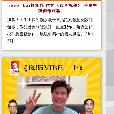
Trevor Lai赖嘉晟 作客《穎音楓報》 分享中
加創作旅程
加拿大土生土長的赖嘉晟一直活躍於創意及設計
領域，作品涵蓋服裝設計、動畫製作、角色公仔
模型及書籍創作，展現出獨特的個人風格。
[Jul
27]