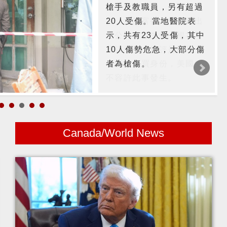
槍手及教職員，另有超過
20人受傷。當地醫院表
示，共有23人受傷，其中
10人傷勢危急，大部分傷
者為槍傷。
Canada/World News