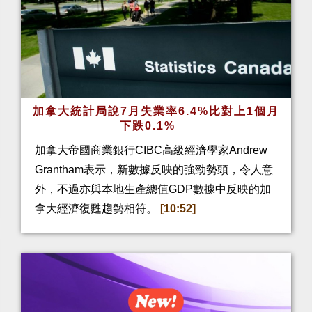
加拿大統計局說7月失業率6.4%比對上1個月
下跌0.1%
加拿大帝國商業銀行CIBC高級經濟學家Andrew
Grantham表示，新數據反映的強勁勢頭，令人意
外，不過亦與本地生產總值GDP數據中反映的加
拿大經濟復甦趨勢相符。
[10:52]