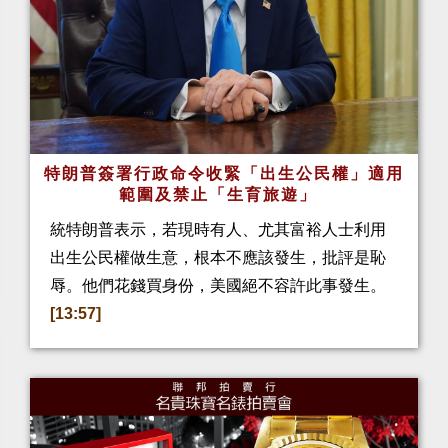
特朗普簽署行政命令收緊「出生公民權」適用
範圍及禁止「生育旅遊」
統特朗普表示，若現時有人、尤其富裕人士利用
出生公民權做生意，根本不應該發生，批評是恥
辱。他們花錢買身份，美國絕不容許此事發生。
[13:57]