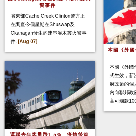
警事件
省東部Cache Creek Clinton警方正
在調查今個星期在Shuswap及
Okanagan發生的連串灌木叢火警事
件.
[Aug 07]
本國《外國
本國《外國
式生效，新
府政策的個人
內向聯邦政
高可罰款10
運聯去年客量跌1.5% 疫情後首