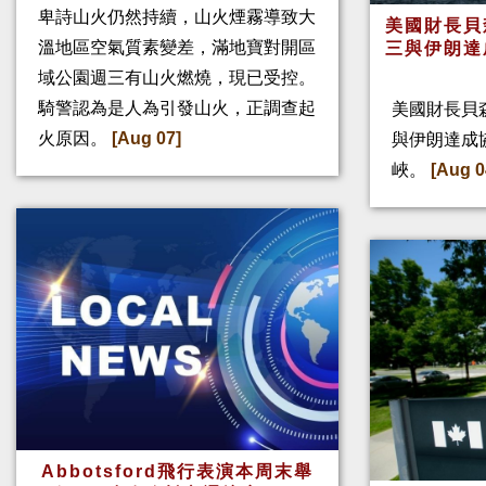
卑詩山火仍然持續，山火煙霧導致大
美國財長貝
溫地區空氣質素變差，滿地寶對開區
三與伊朗達
域公園週三有山火燃燒，現已受控。
騎警認為是人為引發山火，正調查起
美國財長貝
火原因。
[Aug 07]
與伊朗達成
峽。
[Aug 0
Abbotsford飛行表演本周末舉