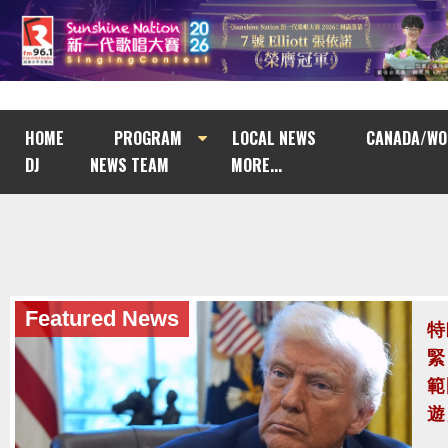
HOME
PROGRAM
LOCAL NEWS
CANADA/WO
DJ
NEWS TEAM
MORE...
Featured News
Featured News
特
泰
緊
至
範
泰
遊
案