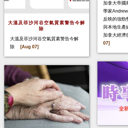
加拿大帝國
學家Andre
反映的強勁
大溫及菲沙河谷空氣質素警告今解
與本地生產
除
加拿大經濟
大溫及菲沙河谷空氣質素警告今解
07]
除
[Aug 07]