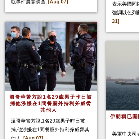
就事件展開調查.
[Aug 07]
表示美國同
強調以色列
31]
溫哥華警方說1名29歲男子昨日被
捕他涉嫌在1間餐廳外持利斧威脅
其他人
伊朗稱已關
溫哥華警方說,1名29歲男子昨日被
捕,他涉嫌在1間餐廳外持利斧威脅其
美軍中央司
他人.
[Aug 07]