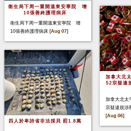
衛生局下周一重開溫東安寧院 增
10張善終護理病床
衛生局下周一重開溫東安寧院 增
10張善終護理病床
[Aug 07]
加拿大北太
52宗疑違
加拿大北太
宗疑違規涉
[Aug 06]
四人於卑詩省非法採貝 罰1.8萬