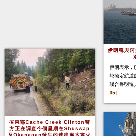
伊朗稱與阿
伊朗表示，
峽擬定航道
聯合聲明進
05]
省東部Cache Creek Clinton警
方正在調查今個星期在Shuswap
及Okanagan發生的連串灌木叢火