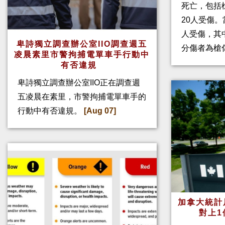
死亡，包括
20人受傷。
人受傷，其
卑詩獨立調查辦公室IIO調查週五
分傷者為槍
凌晨素里市警拘捕電單車手行動中
有否違規
卑詩獨立調查辦公室IIO正在調查週
五凌晨在素里，市警拘捕電單車手的
行動中有否違規。
[Aug 07]
加拿大統計
對上1