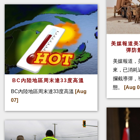
美媒報道美
彈防
美媒報道，
來，已消耗
攔截導彈，
BC內陸地區周末達33度高溫
態。
[Aug 0
BC內陸地區周末達33度高溫
[Aug
07]