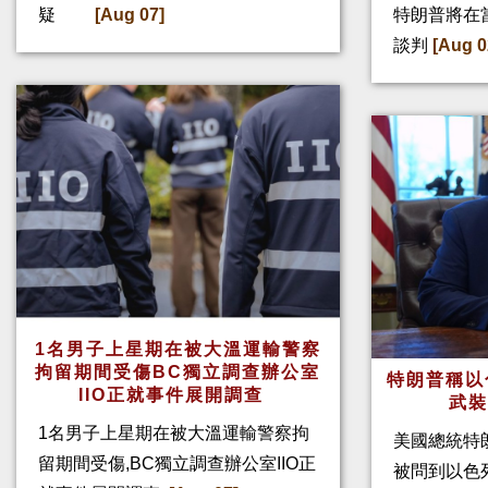
疑
[Aug 07]
特朗普將在
談判
[Aug 0
1名男子上星期在被大溫運輸警察
拘留期間受傷BC獨立調查辦公室
特朗普稱以
IIO正就事件展開調查
武
1名男子上星期在被大溫運輸警察拘
美國總統特
留期間受傷,BC獨立調查辦公室IIO正
被問到以色