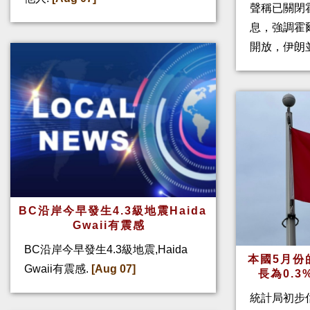
聲稱已關閉
息，強調霍
開放，伊朗
BC沿岸今早發生4.3級地震Haida
Gwaii有震感
BC沿岸今早發生4.3級地震,Haida
本國5月份
Gwaii有震感.
[Aug 07]
長為0.
統計局初步