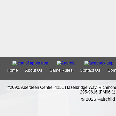
Home
About Us
Game Rules
Contact Us
Com
#2090, Aberdeen Centre, 4151 Hazelbridge Way, Richmon
295-9616 (FM96.1)
© 2026 Fairchild