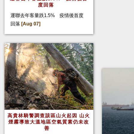
度回落
運聯去年客量跌1.5% 疫情後首度
回落
[Aug 07]
高貴林騎警調查該區山火起因 山火
煙霧導致大溫地區空氣質素仍未改
善