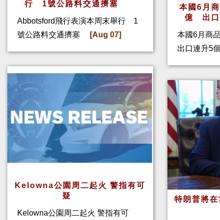
行 1號公路料交通擠塞
本國6月
億 出
Abbotsford飛行表演本周末舉行 1
號公路料交通擠塞
[Aug 07]
本國6月商
出口連升5
Kelowna公園周二起火 警指有可
疑
特朗普將在
Kelowna公園周二起火 警指有可