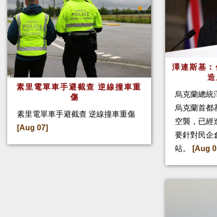
澤連斯基︰
造
素里電單車手避截查 逆線撞車重
烏克蘭總統
傷
烏克蘭首都
素里電單車手避截查 逆線撞車重傷
空襲，已經
[Aug 07]
要針對民企
站。
[Aug 0