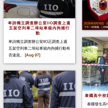
卑詩獨立調查辦公室IIO調查上週
五架空列車二埠站車箱內拘捕行
動
卑詩獨立調查辦公室IIO正調查上週
五架空列車二埠站車箱內拘捕行動有
否違規。
[Aug 07]
泰國高中校
泰國發生高