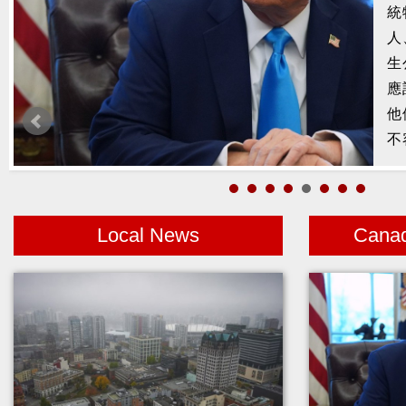
統
槍
人
2
生
示
應
1
他
者
不
Local News
Cana