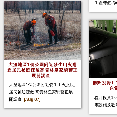
生產總值增幅
大溫地區1個公園附近發生山火附
近居民被廹疏散高貴林皇家騎警正
展開調查
聯邦投資1,
大溫地區1個公園附近發生山火,附近
充
居民被廹疏散,高貴林皇家騎警正展
聯邦投資1,
開調查.
[Aug 07]
電設施及教