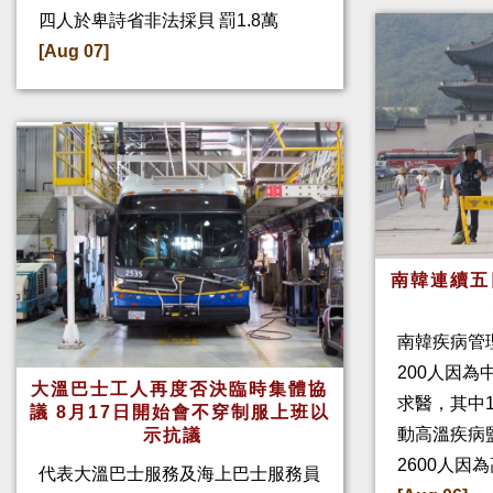
四人於卑詩省非法採貝 罰1.8萬
[Aug 07]
南韓連續五
南韓疾病管
200人因
大溫巴士工人再度否決臨時集體協
求醫，其中
議 8月17日開始會不穿制服上班以
動高溫疾病
示抗議
2600人因
代表大溫巴士服務及海上巴士服務員