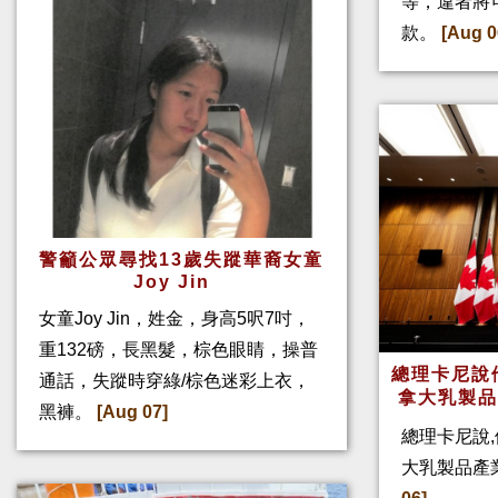
等，違者將
款。
[Aug 0
警籲公眾尋找13歲失蹤華裔女童
Joy Jin
女童Joy Jin，姓金，身高5呎7吋，
重132磅，長黑髮，棕色眼睛，操普
總理卡尼說他
通話，失蹤時穿綠/棕色迷彩上衣，
拿大乳製
黑褲。
[Aug 07]
總理卡尼說,
大乳製品產