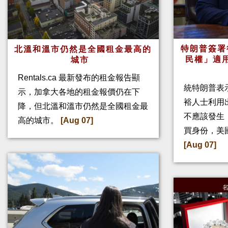
特朗普簽署
北溫和溫市仍然是全國租金最高的
民權」適
城市
Rentals.ca 最新發布的租金報告顯
統特朗普表
示，加拿大各地的租金報價仍在下
裕人士利用
降，但北溫和溫市仍然是全國租金最
不應該發生
高的城市。
[Aug 07]
買身份，美
[Aug 07]