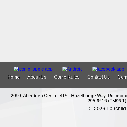
Home
About Us
Game Rules
Contact Us
Com
#2090, Aberdeen Centre, 4151 Hazelbridge Way, Richmon
295-9616 (FM96.1)
© 2026 Fairchild