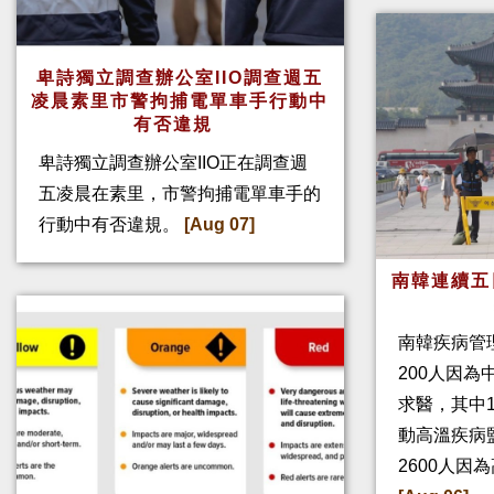
卑詩獨立調查辦公室IIO調查週五
凌晨素里市警拘捕電單車手行動中
有否違規
卑詩獨立調查辦公室IIO正在調查週
五凌晨在素里，市警拘捕電單車手的
行動中有否違規。
[Aug 07]
南韓連續五
南韓疾病管
200人因
求醫，其中
動高溫疾病
2600人因