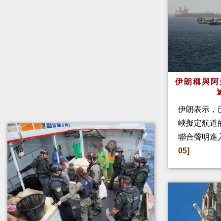
伊朗稱與阿
伊朗表示，
峽擬定航道
聯合聲明進
05]