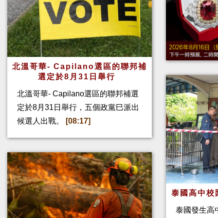
北溫哥華- Capilano選區的聯邦補
選定於8月31日舉行
北溫哥華- Capilano選區的聯邦補選
定於8月31日舉行，五個政黨巳派出
候選人出戰。
[08:17]
泰國高中校
泰國發生高