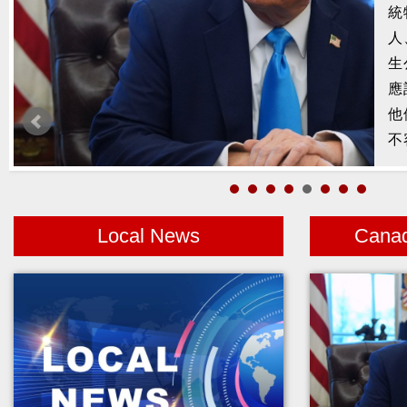
槍
2
示
1
者
Local News
Cana