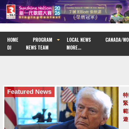
HOME
PROGRAM
LOCAL NEWS
CANADA/WO
DJ
NEWS TEAM
MORE...
Featured News
泰
至
泰
案