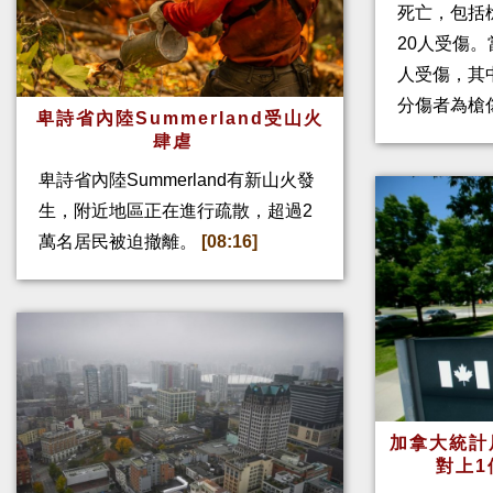
死亡，包括
20人受傷。
人受傷，其
分傷者為槍
卑詩省內陸Summerland受山火
肆虐
卑詩省內陸Summerland有新山火發
生，附近地區正在進行疏散，超過2
萬名居民被迫撤離。
[08:16]
加拿大統計
對上1