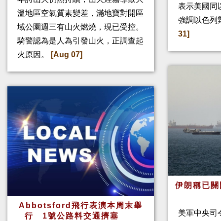
表示美國同
溫地區空氣質素變差，滿地寶對開區
強調以色列
域公園週三有山火燃燒，現已受控。
31]
騎警認為是人為引發山火，正調查起
火原因。
[Aug 07]
伊朗稱已關
Abbotsford飛行表演本周末舉
美軍中央司
行 1號公路料交通擠塞