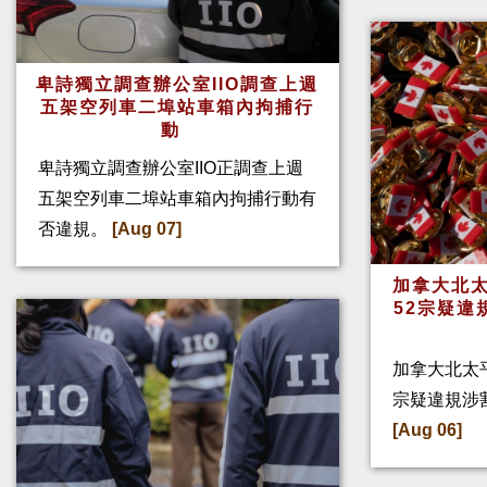
卑詩獨立調查辦公室IIO調查上週
五架空列車二埠站車箱內拘捕行
動
卑詩獨立調查辦公室IIO正調查上週
五架空列車二埠站車箱內拘捕行動有
否違規。
[Aug 07]
加拿大北太
52宗疑違
加拿大北太
宗疑違規涉
[Aug 06]