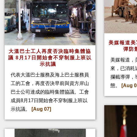
美媒報道美
彈防
大溫巴士工人再度否決臨時集體協
議 8月17日開始會不穿制服上班以
美媒報道，
示抗議
來，已消耗
代表大溫巴士服務及海上巴士服務員
攔截導彈，
工的工會，再度否決早前與資方岸山
態。
[Aug 0
巴士公司達成的臨時集體協議。工會
成員8月17日開始會不穿制服上班以
示抗議。
[Aug 07]