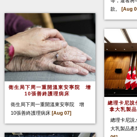
等，違者將
款。
[Aug 0
衛生局下周一重開溫東安寧院 增
10張善終護理病床
總理卡尼說他
衛生局下周一重開溫東安寧院 增
拿大乳製
10張善終護理病床
[Aug 07]
總理卡尼說,
大乳製品產