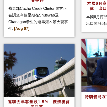
警事件
本國6月
省東部Cache Creek Clinton警方正
億 出
在調查今個星期在Shuswap及
本國6月商
Okanagan發生的連串灌木叢火警事
出口連升5
件.
[Aug 07]
特朗普將在
運聯去年客量跌1.5% 疫情後首
度回落