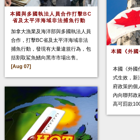
本國與多國執法人員合作打擊BC
省及太平洋海域非法捕魚行動
加拿大漁業及海洋部與多國執法人員
合作，打擊BC省及太平洋海域非法
捕魚行動，發現有大量違規行為，包
本國《外國
括割取鯊魚鰭向黑市市場出售。
[Aug 07]
本國《外國
式生效，新
府政策的個人
內向聯邦政
高可罰款10