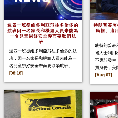
週四一班從維多利亞飛往多倫多的
特朗普簽署
航班因一名家長和機組人員未能為
民權」適
一名兒童綁好安全帶而要取消航
班
統特朗普表
週四一班從維多利亞飛往多倫多的航
裕人士利用
班，因一名家長和機組人員未能為一
不應該發生
名兒童綁好安全帶而要取消航班。
買身份，美
[08:18]
[Aug 07]