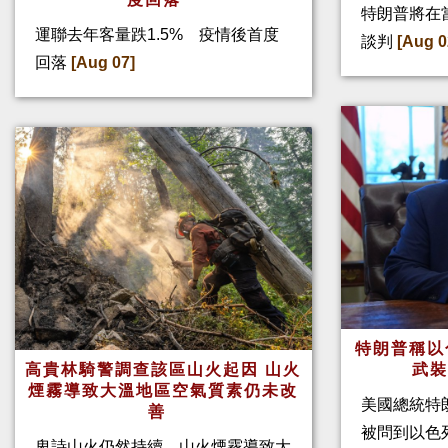
特朗普將在
運聯去年客量跌1.5% 疫情後首度
談判
[Aug 0
回落
[Aug 07]
特朗普稱以
高貴林騎警調查該區山火起因 山火
武
煙霧導致大溫地區空氣質素仍未改
美國總統特
善
被問到以色
卑詩山火仍然持續，山火煙霧導致大