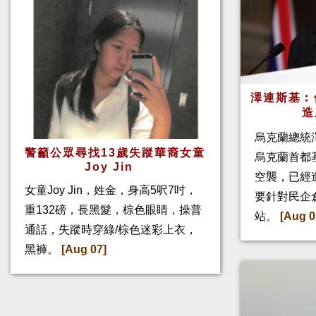
澤連斯基︰
造
烏克蘭總統
警籲公眾尋找13歲失蹤華裔女童
烏克蘭首都
Joy Jin
空襲，已經
女童Joy Jin，姓金，身高5呎7吋，
要針對民企
重132磅，長黑髮，棕色眼睛，操普
站。
[Aug 0
通話，失蹤時穿綠/棕色迷彩上衣，
黑褲。
[Aug 07]