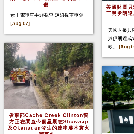
傷
美國財長貝
三與伊朗達
素里電單車手避截查 逆線撞車重傷
[Aug 07]
美國財長貝
與伊朗達成
峽。
[Aug 0
省東部Cache Creek Clinton警
方正在調查今個星期在Shuswap
及Okanagan發生的連串灌木叢火