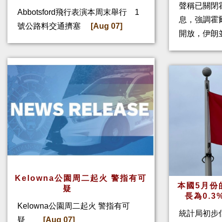
聲稱已關閉
Abbotsford飛行表演本周末舉行 1
息，強調霍
號公路料交通擠塞
[Aug 07]
開放，伊朗
Kelowna公園周二起火 警指有可
本國5月份
疑
長為0.
Kelowna公園周二起火 警指有可
統計局初步
疑
[Aug 07]