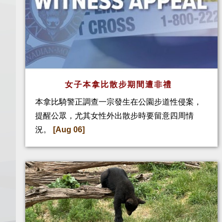
女子本拿比散步期間遭非禮
本拿比騎警正調查一宗發生在公園步道性侵案，
提醒公眾，尤其女性外出散步時要留意四周情
況。
[Aug 06]