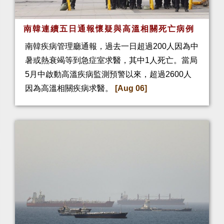
南韓連續五日通報懷疑與高溫相關死亡病例
南韓疾病管理廳通報，過去一日超過200人因為中
暑或熱衰竭等到急症室求醫，其中1人死亡。當局
5月中啟動高溫疾病監測預警以來，超過2600人
因為高溫相關疾病求醫。
[Aug 06]