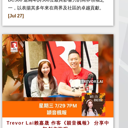
一，以表揚其多年來在商界及社區的卓越貢獻。
[Jul 27]
Trevor Lai赖嘉晟 作客《穎音楓報》 分享中