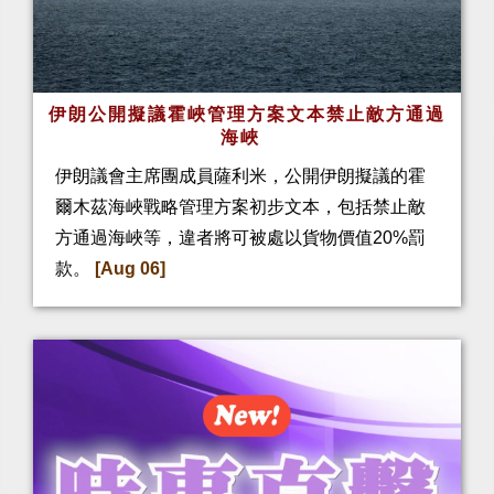
伊朗公開擬議霍峽管理方案文本禁止敵方通過
海峽
伊朗議會主席團成員薩利米，公開伊朗擬議的霍
爾木茲海峽戰略管理方案初步文本，包括禁止敵
方通過海峽等，違者將可被處以貨物價值20%罰
款。
[Aug 06]