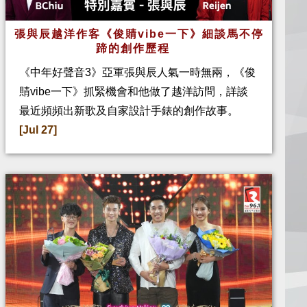
張與辰越洋作客《俊䝼vibe一下》細談馬不停
蹄的創作歷程
《中年好聲音3》亞軍張與辰人氣一時無兩，《俊
䝼vibe一下》抓緊機會和他做了越洋訪問，詳談
最近頻頻出新歌及自家設計手錶的創作故事。
[Jul 27]