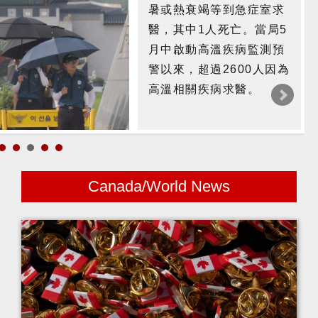
暑或熱衰竭等到急症室求
醫，其中1人死亡。當局5
月中啟動高溫疾病監測預
警以來，超過2600人因為
高溫相關疾病求醫。
Canada/World News