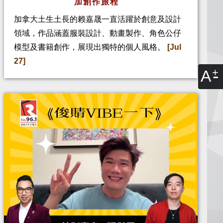
加創作旅程
加拿大土生土長的赖嘉晟一直活躍於創意及設計
領域，作品涵蓋服裝設計、動畫製作、角色公仔
模型及書籍創作，展現出獨特的個人風格。
[Jul
27]
A