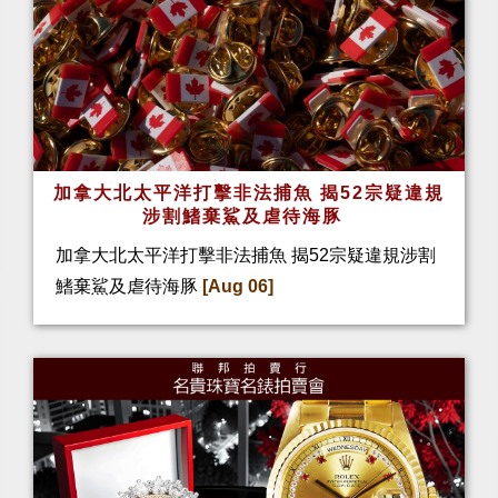
加拿大北太平洋打擊非法捕魚 揭52宗疑違規
涉割鰭棄鯊及虐待海豚
加拿大北太平洋打擊非法捕魚 揭52宗疑違規涉割
鰭棄鯊及虐待海豚
[Aug 06]