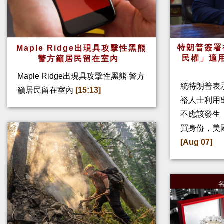
特朗普簽署
Maple Ridge出現具攻擊性黑熊
民權」適
警方籲居民留在室內
Maple Ridge出現具攻擊性黑熊 警方
統特朗普表
籲居民留在室內
[15:13]
裕人士利用
不應該發生
買身份，美
[Aug 07]