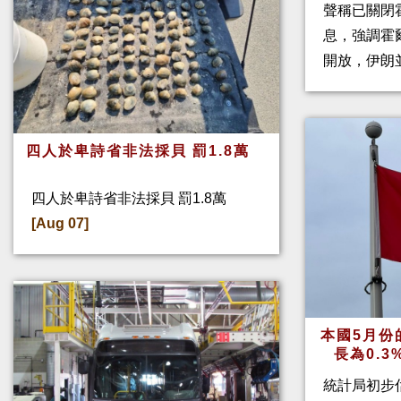
聲稱已關閉
息，強調霍
開放，伊朗
四人於卑詩省非法採貝 罰1.8萬
四人於卑詩省非法採貝 罰1.8萬
[Aug 07]
本國5月份
長為0.
統計局初步