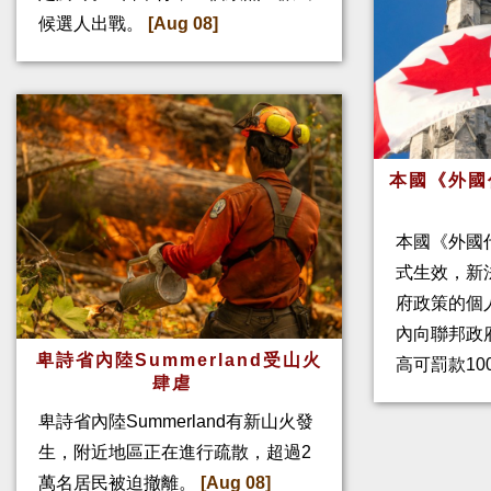
候選人出戰。
[Aug 08]
本國《外國
本國《外國
式生效，新
府政策的個人
內向聯邦政
卑詩省內陸Summerland受山火
高可罰款10
肆虐
卑詩省內陸Summerland有新山火發
生，附近地區正在進行疏散，超過2
萬名居民被迫撤離。
[Aug 08]