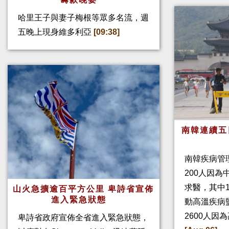
哈里王子與妻子梅根等眾多名流，週
五晚上現身維多利亞
[09:38]
南韓連續五
南韓疾病管
200人因
求醫，其中
山火急擴逾百平方公里 卑詩省宣佈
進入緊急狀態
動高溫疾病
2600人因
卑詩省政府宣佈全省進入緊急狀態，