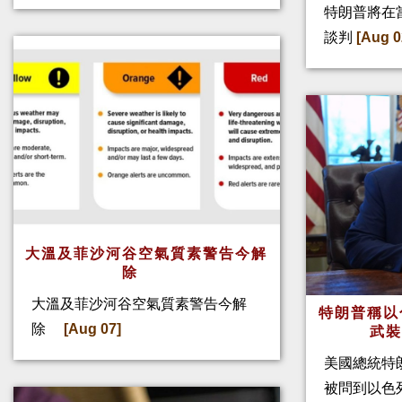
特朗普將在
談判
[Aug 0
大溫及菲沙河谷空氣質素警告今解
除
大溫及菲沙河谷空氣質素警告今解
特朗普稱以
除
[Aug 07]
武
美國總統特
被問到以色