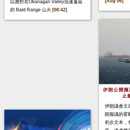
[Aug 06]
以應對在Okanagan Valley迅速蔓延
的 Bald Range 山火
[08:42]
伊朗公開擬
止
伊朗議會主
朗擬議的霍
初步文本，