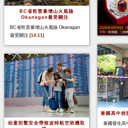
BC省乾雷暴增山火風險
Okanagan最受關注
BC省乾雷暴增山火風險 Okanagan
最受關注
[14:11]
泰國高中校
幼童拒繫安全帶致波特航空班機取
泰國發生高