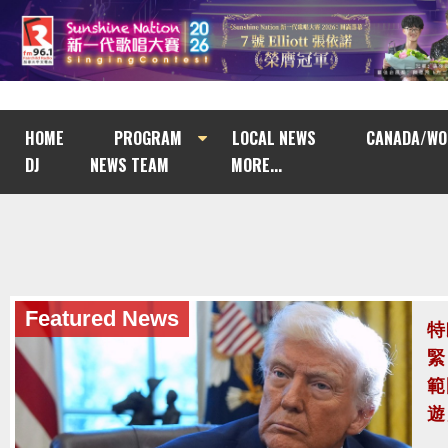
HOME
PROGRAM
LOCAL NEWS
CANADA/WO
DJ
NEWS TEAM
MORE...
Featured News
泰
至
泰
案