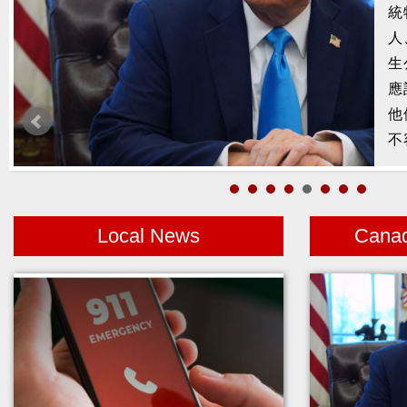
槍
2
示
1
者
Local News
Cana