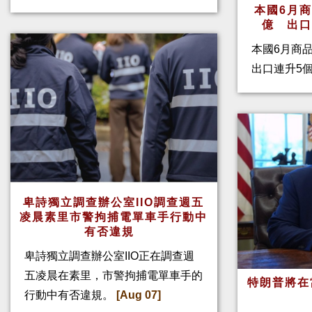
本國6月
億 出
本國6月商
出口連升5
卑詩獨立調查辦公室IIO調查週五
凌晨素里市警拘捕電單車手行動中
有否違規
卑詩獨立調查辦公室IIO正在調查週
五凌晨在素里，市警拘捕電單車手的
特朗普將在
行動中有否違規。
[Aug 07]