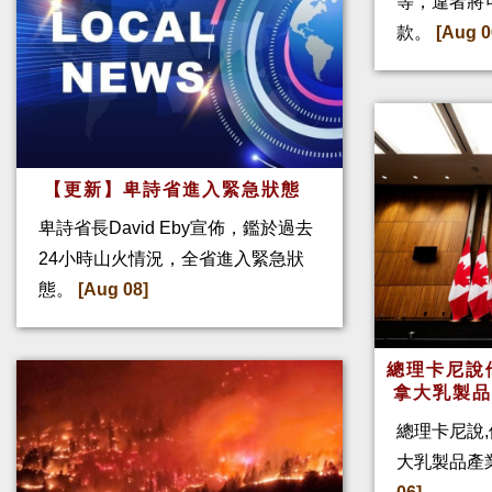
等，違者將
款。
[Aug 0
【更新】卑詩省進入緊急狀態
卑詩省長David Eby宣佈，鑑於過去
24小時山火情況，全省進入緊急狀
態。
[Aug 08]
總理卡尼說他
拿大乳製
總理卡尼說,
大乳製品產