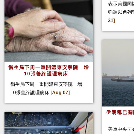
表示美國同
強調以色列
31]
衛生局下周一重開溫東安寧院 增
10張善終護理病床
衛生局下周一重開溫東安寧院 增
10張善終護理病床
[Aug 07]
伊朗稱已關
美軍中央司