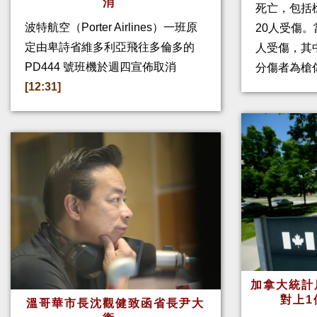
消
死亡，包括
波特航空（Porter Airlines）一班原
20人受傷。
定由卑詩省維多利亞飛往多倫多的
人受傷，其
PD444 號班機於週四宣佈取消
分傷者為槍
[12:31]
加拿大統計
對上1
溫哥華市長沈觀健致函省長尹大