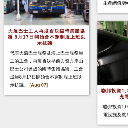
生產總值增幅
大溫巴士工人再度否決臨時集體協
議 8月17日開始會不穿制服上班以
示抗議
代表大溫巴士服務及海上巴士服務員
工的工會，再度否決早前與資方岸山
巴士公司達成的臨時集體協議。工會
成員8月17日開始會不穿制服上班以
示抗議。
[Aug 07]
聯邦投資1,
充
聯邦投資1,
電設施及教