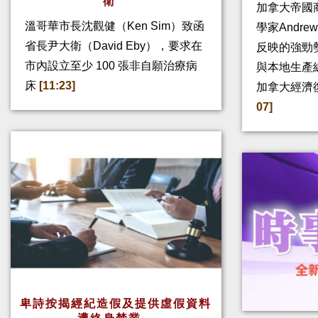
衛
加拿大帝國
溫哥華市長沈觀健（Ken Sim）致函
學家Andre
省長尹大衛（David Eby），要求在
反映的強勁
市內設立至少 100 張非自願治療病
與本地生產
床
[11:23]
加拿大經濟
07]
卑詩按揭經紀造假及提供虛假資料