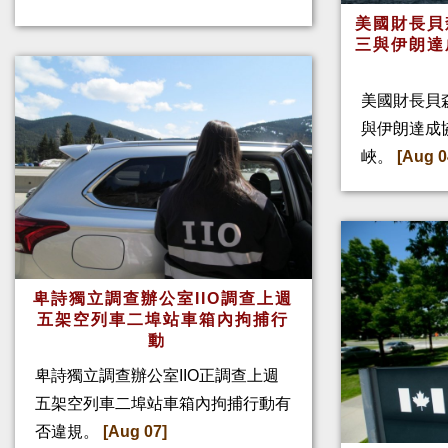
美國財長貝
三與伊朗達
美國財長貝
與伊朗達成
峽。
[Aug 0
卑詩獨立調查辦公室IIO調查上週
五架空列車二埠站車箱內拘捕行
動
卑詩獨立調查辦公室IIO正調查上週
五架空列車二埠站車箱內拘捕行動有
否違規。
[Aug 07]