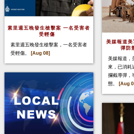
素里週五晚發生槍擊案 一名受害者
受輕傷
美媒報道美
素里週五晚發生槍擊案，一名受害者
彈防
受輕傷。
[Aug 08]
美媒報道，
來，已消耗
攔截導彈，
態。
[Aug 0