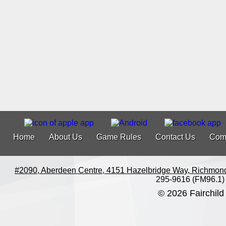
Home
About Us
Game Rules
Contact Us
Com
#2090, Aberdeen Centre, 4151 Hazelbridge Way, Richmon
295-9616 (FM96.1)
© 2026 Fairchild