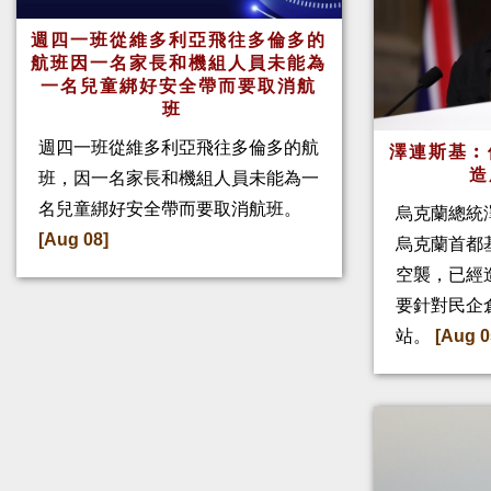
週四一班從維多利亞飛往多倫多的
航班因一名家長和機組人員未能為
一名兒童綁好安全帶而要取消航
班
週四一班從維多利亞飛往多倫多的航
澤連斯基︰
造
班，因一名家長和機組人員未能為一
名兒童綁好安全帶而要取消航班。
烏克蘭總統
[Aug 08]
烏克蘭首都
空襲，已經
要針對民企
站。
[Aug 0