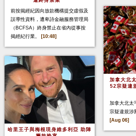
遭終身禁業
前按揭經紀因向放款機構提交虛假及
誤導性資料，遭卑詩金融服務管理局
（BCFSA）終身禁止在省內從事按
揭經紀行業。
[10:48]
加拿大北太
52宗疑違
加拿大北太
宗疑違規涉
[Aug 06]
哈里王子與梅根現身維多利亞 助陣
籌款晚宴