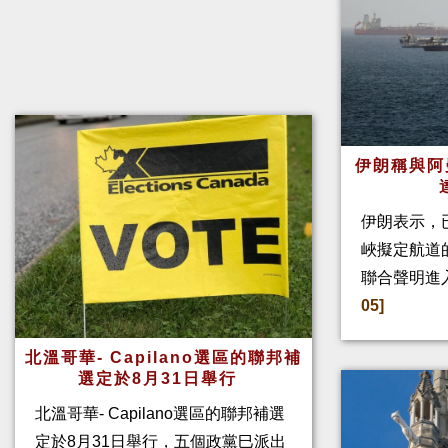
伊朗稱與阿
伊朗表示，
峽擬定航道
聯合聲明進
05]
北溫哥華- Capilano選區的聯邦補
選定於8月31日舉行
北溫哥華- Capilano選區的聯邦補選
定於8月31日舉行，五個政黨巳派出