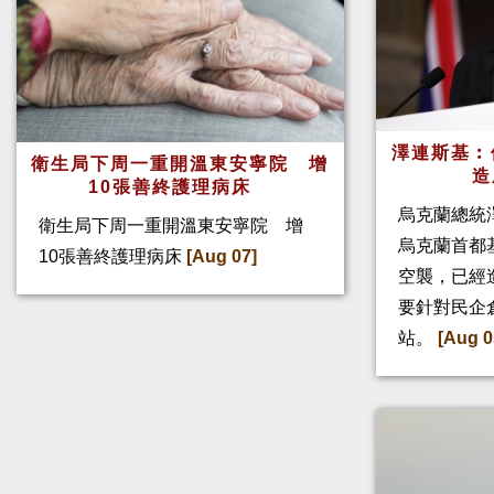
澤連斯基︰
衛生局下周一重開溫東安寧院 增
造
10張善終護理病床
烏克蘭總統
衛生局下周一重開溫東安寧院 增
烏克蘭首都
10張善終護理病床
[Aug 07]
空襲，已經
要針對民企
站。
[Aug 0