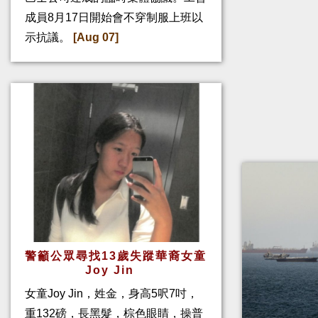
成員8月17日開始會不穿制服上班以
示抗議。
[Aug 07]
警籲公眾尋找13歲失蹤華裔女童
Joy Jin
女童Joy Jin，姓金，身高5呎7吋，
重132磅，長黑髮，棕色眼睛，操普