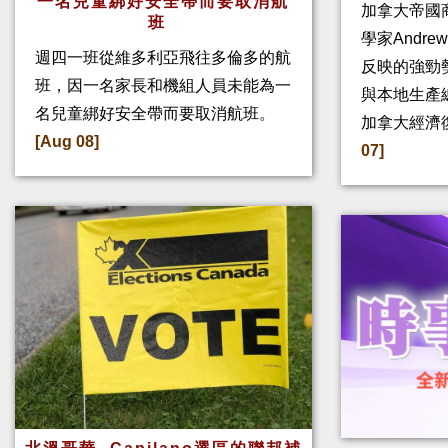
一名兒童綁好安全帶而要取消航
加拿大帝國
班
學家Andre
週四一班從維多利亞飛往多倫多的航
反映的強勁
班，因一名家長和機組人員未能為一
與本地生產
名兒童綁好安全帶而要取消航班。
加拿大經濟
[Aug 08]
07]