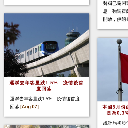
聲稱已關閉
息，強調霍
開放，伊朗
運聯去年客量跌1.5% 疫情後首
度回落
運聯去年客量跌1.5% 疫情後首度
回落
[Aug 07]
本國5月份
長為0.
統計局初步