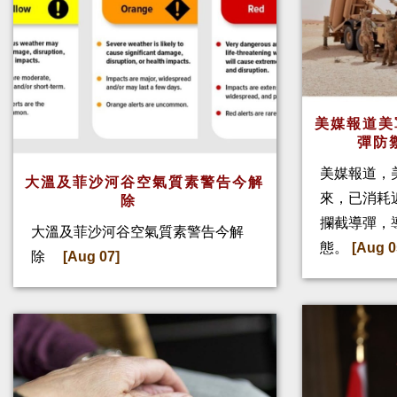
美媒報道美
彈防
美媒報道，
大溫及菲沙河谷空氣質素警告今解
來，已消耗
除
攔截導彈，
大溫及菲沙河谷空氣質素警告今解
態。
[Aug 0
除
[Aug 07]