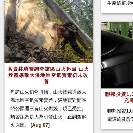
生產總值增幅
高貴林騎警調查該區山火起因 山火
煙霧導致大溫地區空氣質素仍未改
善
卑詩山火仍然持續，山火煙霧導致大
聯邦投資1,
溫地區空氣質素變差，滿地寶對開區
充
域公園週三有山火燃燒，現已受控。
聯邦投資1,
騎警認為是人為引發山火，正調查起
電設施及教
火原因。
[Aug 07]