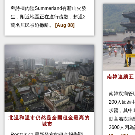
卑詩省內陸Summerland有新山火發
生，附近地區正在進行疏散，超過2
萬名居民被迫撤離。
[Aug 08]
南韓連續五
南韓疾病管
200人因
求醫，其中
北溫和溫市仍然是全國租金最高的
動高溫疾病
城市
2600人因
Rentals.ca 最新發布的租金報告顯