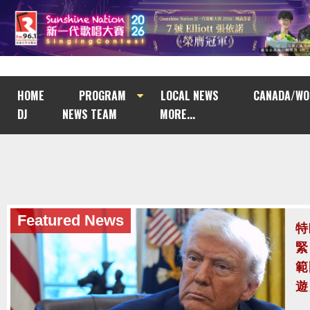
HOME
PROGRAM
LOCAL NEWS
CANADA/WO
DJ
NEWS TEAM
MORE...
Featured News
泰
至
泰
案