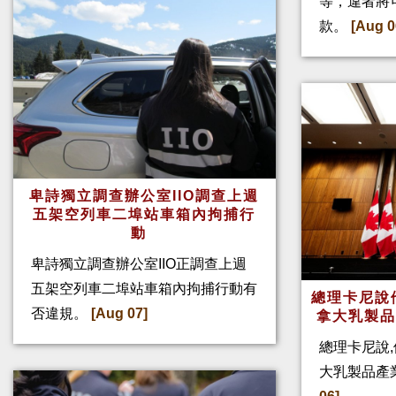
等，違者將
款。
[Aug 0
卑詩獨立調查辦公室IIO調查上週
五架空列車二埠站車箱內拘捕行
動
卑詩獨立調查辦公室IIO正調查上週
五架空列車二埠站車箱內拘捕行動有
總理卡尼說他
否違規。
[Aug 07]
拿大乳製
總理卡尼說,
大乳製品產