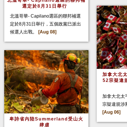
北溫哥華- Capilano選區的聯邦補
選定於8月31日舉行
北溫哥華- Capilano選區的聯邦補選
定於8月31日舉行，五個政黨巳派出
候選人出戰。
[Aug 08]
加拿大北太
52宗疑違
加拿大北太
宗疑違規涉
[Aug 06]
卑詩省內陸Summerland受山火
肆虐