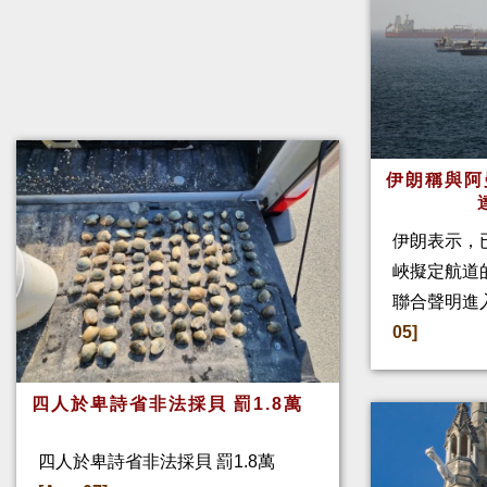
伊朗稱與阿
伊朗表示，
峽擬定航道
聯合聲明進
05]
四人於卑詩省非法採貝 罰1.8萬
四人於卑詩省非法採貝 罰1.8萬