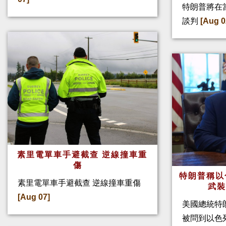
特朗普將在
談判
[Aug 0
素里電單車手避截查 逆線撞車重
傷
特朗普稱以
素里電單車手避截查 逆線撞車重傷
武
[Aug 07]
美國總統特
被問到以色