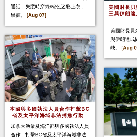
通話，失蹤時穿綠/棕色迷彩上衣，
美國財長貝
三與伊朗達
黑褲。
[Aug 07]
美國財長貝
與伊朗達成
峽。
[Aug 0
本國與多國執法人員合作打擊BC
省及太平洋海域非法捕魚行動
加拿大漁業及海洋部與多國執法人員
合作，打擊BC省及太平洋海域非法