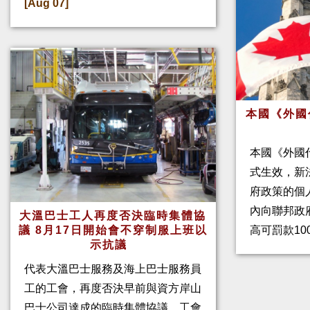
[Aug 07]
本國《外國
本國《外國
式生效，新
府政策的個人
內向聯邦政
大溫巴士工人再度否決臨時集體協
高可罰款10
議 8月17日開始會不穿制服上班以
示抗議
代表大溫巴士服務及海上巴士服務員
工的工會，再度否決早前與資方岸山
巴士公司達成的臨時集體協議。工會