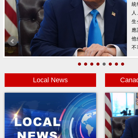
槍
2
示
1
者
Local News
Cana