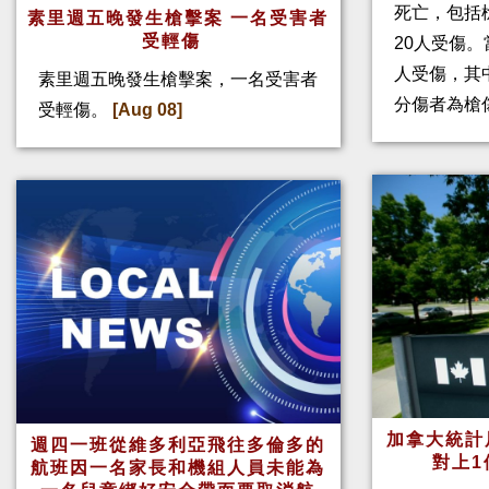
死亡，包括
素里週五晚發生槍擊案 一名受害者
受輕傷
20人受傷。
人受傷，其
素里週五晚發生槍擊案，一名受害者
分傷者為槍
受輕傷。
[Aug 08]
加拿大統計
週四一班從維多利亞飛往多倫多的
對上1
航班因一名家長和機組人員未能為