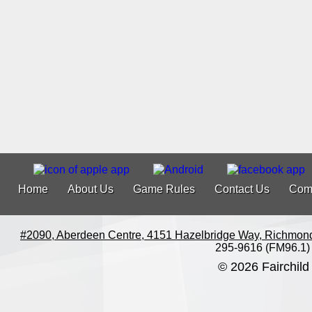
Home
About Us
Game Rules
Contact Us
Com
#2090, Aberdeen Centre, 4151 Hazelbridge Way, Richmon
295-9616 (FM96.1)
© 2026 Fairchild