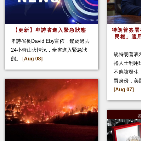
【更新】卑詩省進入緊急狀態
特朗普簽署
民權」適
卑詩省長David Eby宣佈，鑑於過去
24小時山火情況，全省進入緊急狀
統特朗普表
態。
[Aug 08]
裕人士利用
不應該發生
買身份，美
[Aug 07]