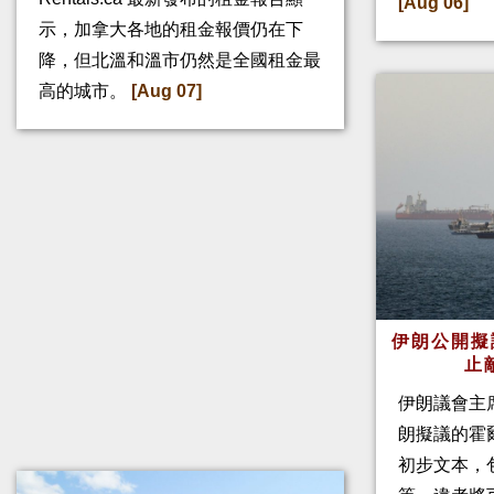
[Aug 06]
示，加拿大各地的租金報價仍在下
降，但北溫和溫市仍然是全國租金最
高的城市。
[Aug 07]
伊朗公開擬
止
伊朗議會主
朗擬議的霍
初步文本，