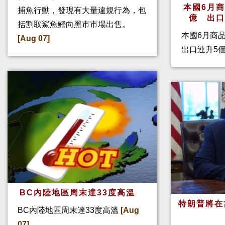
本國6月
捕魚行動，發現有大量違規行為，包
億 出
括割取鯊魚鰭向黑市市場出售。
本國6月商
[Aug 07]
出口連升5
BC內陸地區周末達33度高溫
特朗普將在
BC內陸地區周末達33度高溫
[Aug
07]