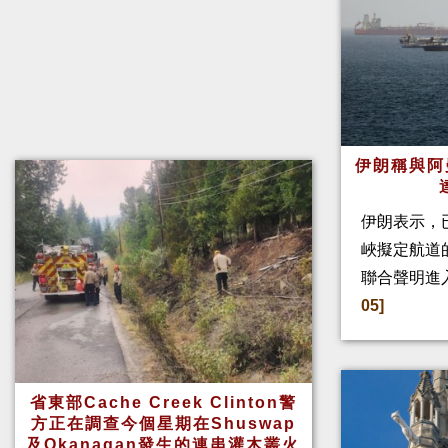
伊朗稱與阿
伊朗表示，
峽擬定航道
聯合聲明進
05]
省東部Cache Creek Clinton警
方正在調查今個星期在Shuswap
及Okanagan發生的連串灌木叢火