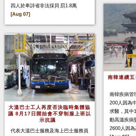
四人於卑詩省非法採貝 罰1.8萬
[Aug 07]
南韓連續五
南韓疾病管
200人因
大溫巴士工人再度否決臨時集體協
求醫，其中
議 8月17日開始會不穿制服上班以
動高溫疾病
示抗議
2600人因
代表大溫巴士服務及海上巴士服務員