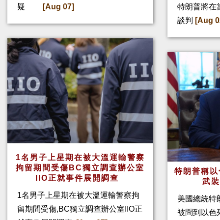
疑
[Aug 07]
特朗普將在
談判
[Aug 0
1名男子上星期在被大溫運輸警察
拘留期間受傷BC獨立調查辦公室
特朗普稱以
IIO正就事件展開調查
武
1名男子上星期在被大溫運輸警察拘
美國總統特
留期間受傷,BC獨立調查辦公室IIO正
被問到以色