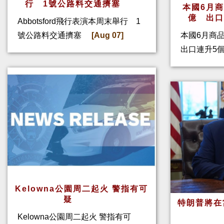
行 1號公路料交通擠塞
本國6月
億 出
Abbotsford飛行表演本周末舉行 1
號公路料交通擠塞
[Aug 07]
本國6月商
出口連升5
Kelowna公園周二起火 警指有可
疑
特朗普將在
Kelowna公園周二起火 警指有可