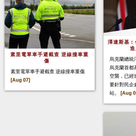
澤連斯基︰
造
素里電單車手避截查 逆線撞車重
烏克蘭總統
傷
烏克蘭首都
素里電單車手避截查 逆線撞車重傷
空襲，已經
[Aug 07]
要針對民企
站。
[Aug 0