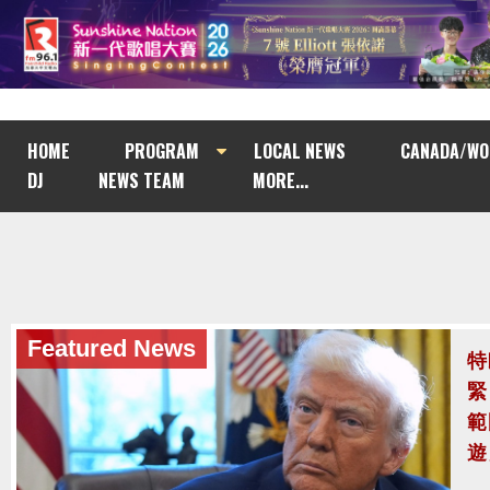
HOME
PROGRAM
LOCAL NEWS
CANADA/WO
DJ
NEWS TEAM
MORE...
Featured News
泰
至
泰
案