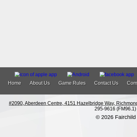
Home
About Us
Game Rules
Contact Us
Com
#2090, Aberdeen Centre, 4151 Hazelbridge Way, Richmon
295-9616 (FM96.1)
© 2026 Fairchild