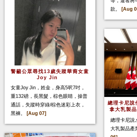
等，違者將
款。
[Aug 0
警籲公眾尋找13歲失蹤華裔女童
Joy Jin
女童Joy Jin，姓金，身高5呎7吋，
重132磅，長黑髮，棕色眼睛，操普
總理卡尼說他
通話，失蹤時穿綠/棕色迷彩上衣，
拿大乳製
黑褲。
[Aug 07]
總理卡尼說,
大乳製品產