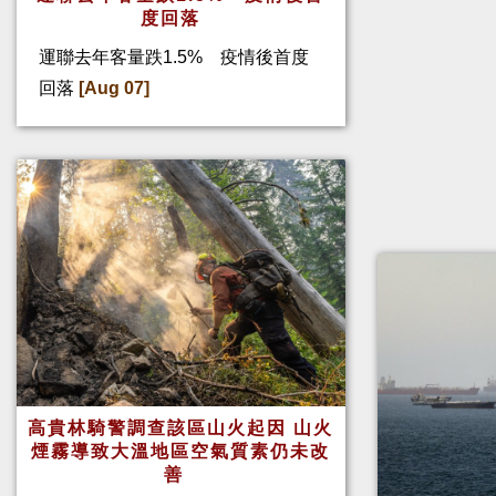
度回落
運聯去年客量跌1.5% 疫情後首度
回落
[Aug 07]
高貴林騎警調查該區山火起因 山火
煙霧導致大溫地區空氣質素仍未改
善