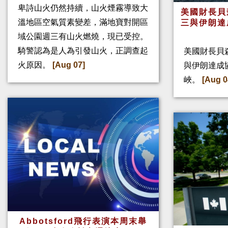
卑詩山火仍然持續，山火煙霧導致大
美國財長貝
溫地區空氣質素變差，滿地寶對開區
三與伊朗達
域公園週三有山火燃燒，現已受控。
騎警認為是人為引發山火，正調查起
美國財長貝
火原因。
[Aug 07]
與伊朗達成
峽。
[Aug 0
Abbotsford飛行表演本周末舉