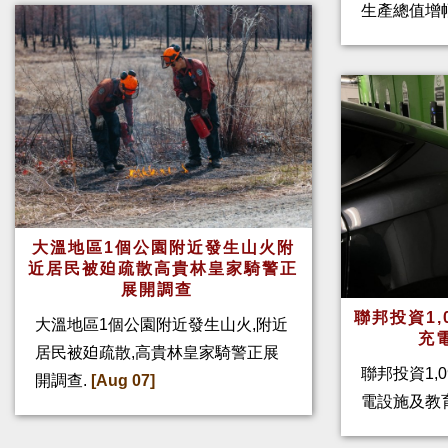
生產總值增幅
大溫地區1個公園附近發生山火附
近居民被廹疏散高貴林皇家騎警正
展開調查
聯邦投資1,
大溫地區1個公園附近發生山火,附近
充
居民被廹疏散,高貴林皇家騎警正展
聯邦投資1,
開調查.
[Aug 07]
電設施及教