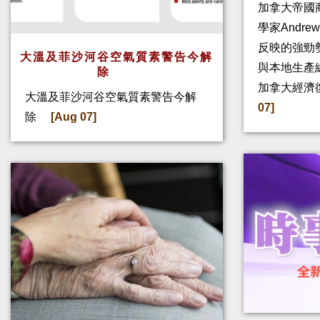
加拿大帝國
學家Andre
反映的強勁
大溫及菲沙河谷空氣質素警告今解
與本地生產
除
加拿大經濟
大溫及菲沙河谷空氣質素警告今解
07]
除
[Aug 07]