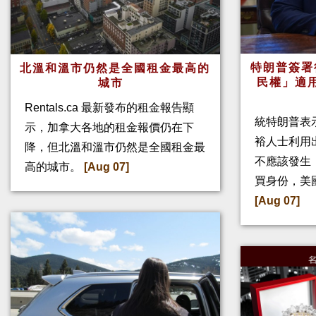
特朗普簽署
北溫和溫市仍然是全國租金最高的
民權」適
城市
Rentals.ca 最新發布的租金報告顯
統特朗普表
示，加拿大各地的租金報價仍在下
裕人士利用
降，但北溫和溫市仍然是全國租金最
不應該發生
高的城市。
[Aug 07]
買身份，美
[Aug 07]