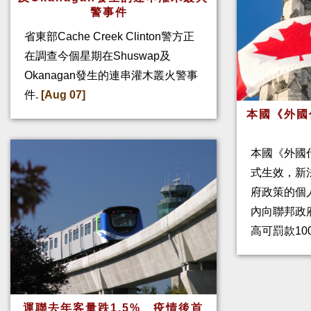
警事件
省東部Cache Creek Clinton警方正
在調查今個星期在Shuswap及
Okanagan發生的連串灌木叢火警事
件.
[Aug 07]
本國《外國
本國《外國
式生效，新
府政策的個人
內向聯邦政
高可罰款10
運聯去年客量跌1.5% 疫情後首