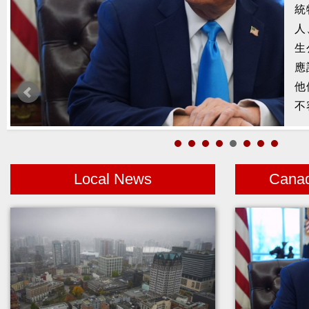
槍
2
示
1
者
Local News
Cana