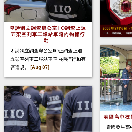
卑詩獨立調查辦公室IIO調查上週
五架空列車二埠站車箱內拘捕行
動
卑詩獨立調查辦公室IIO正調查上週
五架空列車二埠站車箱內拘捕行動有
否違規。
[Aug 07]
泰國高中校
泰國發生高