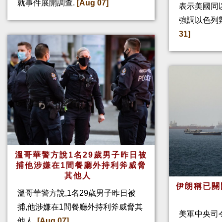
就事件展開調查.
[Aug 07]
表示美國同
強調以色列
31]
溫哥華警方說1名29歲男子昨日被
捕他涉嫌在1間餐廳外持利斧威脅
其他人
伊朗稱已關
溫哥華警方說,1名29歲男子昨日被
捕,他涉嫌在1間餐廳外持利斧威脅其
美軍中央司
他人.
[Aug 07]