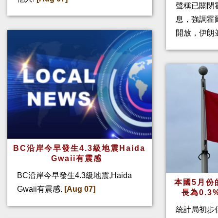
聲稱已關閉
息，強調霍
開放，伊朗
BC沿岸今早發生4.3級地震Haida
Gwaii有震感
BC沿岸今早發生4.3級地震,Haida
本國5月份
Gwaii有震感.
[Aug 07]
長為0.
統計局初步