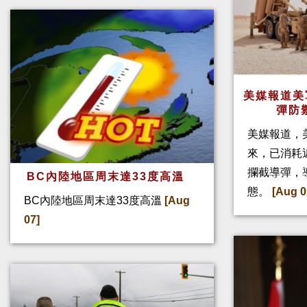
美媒報道美
彈防
美媒報道，
來，已消耗
攔截導彈，
BC內陸地區周末達33度高溫
態。
[Aug 0
BC內陸地區周末達33度高溫
[Aug
07]