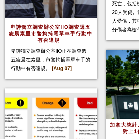
死亡，包括
20人受傷。
人受傷，其
卑詩獨立調查辦公室IIO調查週五
分傷者為槍
凌晨素里市警拘捕電單車手行動中
有否違規
卑詩獨立調查辦公室IIO正在調查週
五凌晨在素里，市警拘捕電單車手的
行動中有否違規。
[Aug 07]
加拿大統計
對上1