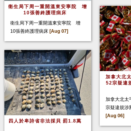
衛生局下周一重開溫東安寧院 增
10張善終護理病床
衛生局下周一重開溫東安寧院 增
10張善終護理病床
[Aug 07]
加拿大北太
52宗疑違
加拿大北太
宗疑違規涉
[Aug 06]
四人於卑詩省非法採貝 罰1.8萬