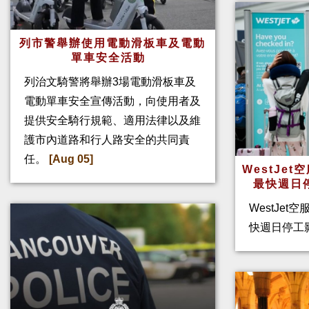
列市警舉辦使用電動滑板車及電動
單車安全活動
列治文騎警將舉辦3場電動滑板車及
電動單車安全宣傳活動，向使用者及
提供安全騎行規範、適用法律以及維
護市內道路和行人路安全的共同責
任。
[Aug 05]
WestJe
最快週日
WestJet
快週日停工