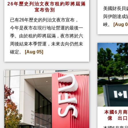
26年歷史列治文夜市租約即將屆滿
美國財長貝
宣布告別
與伊朗達成
已有26年歷史的列治文夜市宣布，
峽。
[Aug 0
今年是夜市在現行地址營運的最後一
季。由於租約即將屆滿，夜市將於六
周後結束本季營運，未來去向仍然未
確定。
[Aug 05]
本國6月
億 出