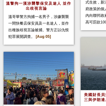
式生效，新
溫警拘一漢涉襲擊保安及途人 並作
出歧視言論
府政策的個人
內向聯邦政
溫哥華警方拘捕一名男子，涉嫌襲襲
高可罰款10
一間快餐店保安員及一名途人，並作
出種族歧視言論被捕。警方正以仇恨
犯罪展開調查。
[Aug 05]
美國財長貝
三與伊朗達