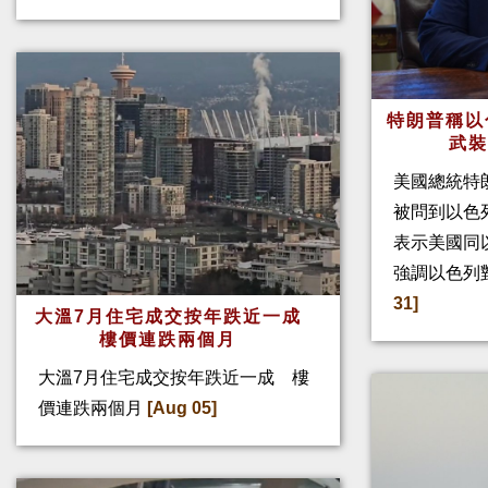
特朗普稱以
武
美國總統特
被問到以色
表示美國同
強調以色列
31]
大溫7月住宅成交按年跌近一成
樓價連跌兩個月
大溫7月住宅成交按年跌近一成 樓
價連跌兩個月
[Aug 05]