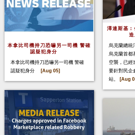
澤連斯基︰
造
本拿比司機持刀恐嚇另一司機 警確
烏克蘭總統
認疑犯身分
烏克蘭首都
本拿比司機持刀恐嚇另一司機 警確
空襲，已經
認疑犯身分
[Aug 05]
要針對民企
站。
[Aug 0