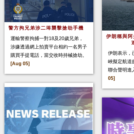
警方拘兄弟涉二埠襲擊搶劫手機
伊朗稱與阿
運輸警察拘捕一對18及20歲兄弟，
涉嫌透過網上拍賣平台相約一名男子
伊朗表示，
購買手提電話，當交收時持械搶劫。
峽擬定航道
[Aug 05]
聯合聲明進
05]