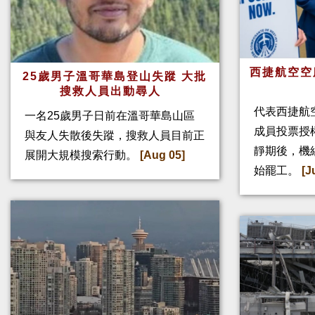
西捷航空空
25歲男子溫哥華島登山失蹤 大批
搜救人員出動尋人
代表西捷航空
一名25歲男子日前在溫哥華島山區
成員投票授
與友人失散後失蹤，搜救人員目前正
靜期後，機
展開大規模搜索行動。
[Aug 05]
始罷工。
[J