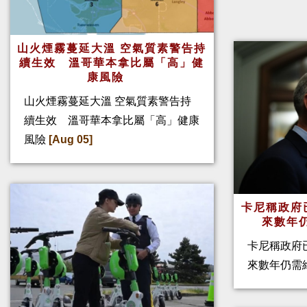
山火煙霧蔓延大溫 空氣質素警告持
續生效 溫哥華本拿比屬「高」健
康風險
山火煙霧蔓延大溫 空氣質素警告持
續生效 溫哥華本拿比屬「高」健康
風險
[Aug 05]
卡尼稱政府
來數年
卡尼稱政府
來數年仍需