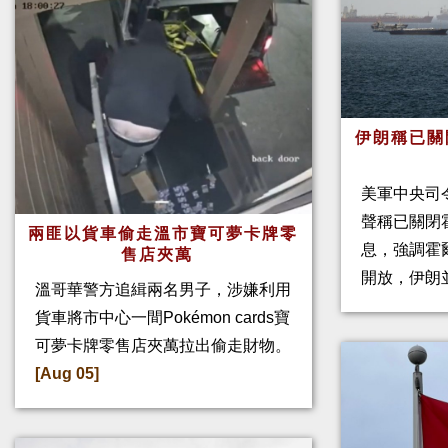
伊朗稱已關
美軍中央司
聲稱已關閉
兩匪以貨車偷走溫市寶可夢卡牌零
息，強調霍
售店夾萬
開放，伊朗
溫哥華警方追緝兩名男子，涉嫌利用
貨車將市中心一間Pokémon cards寶
可夢卡牌零售店夾萬拉出偷走財物。
[Aug 05]