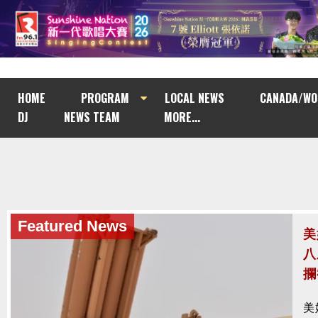
HOME
PROGRAM
LOCAL NEWS
CANADA/WO
DJ
NEWS TEAM
MORE...
Featured News
Featured News
美
澤
八
模
攔
亡
美
烏