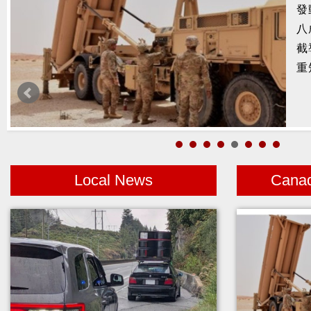
發
示
八
基
截
空
重
亡
庫
Local News
Cana