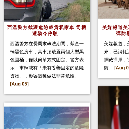
西溫警方截獲危險載貨私家車 司機
美媒報道美
遭勒令停駛
彈防
西溫警方在長周末執法期間，截查一
美媒報道，
輛黑色房車，其車頂放置兩個大型黑
來，已消耗
色圓桶，僅以簡單方式固定。警方表
攔截導彈，
示，車輛載有「未有妥善固定的危險
態。
[Aug 0
貨物」，形容這種做法非常危險。
[Aug 05]