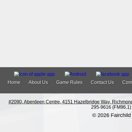
Home
About Us
Game Rules
Contact Us
Com
#2090, Aberdeen Centre, 4151 Hazelbridge Way, Richmon
295-9616 (FM96.1)
© 2026 Fairchild