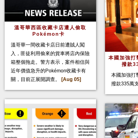
溫哥華西區收藏卡店遭人偷取
Pokémon卡
溫哥華一間收藏卡店日前遭賊人闖
入，匪徒利用偷來的貨車將店內保險
本國加強打
箱整個拖走。警方表示，案件相信與
撥款3
近年價值急升的Pokémon收藏卡有
本國加強打
關，目前正展開調查。
[Aug 05]
撥款335