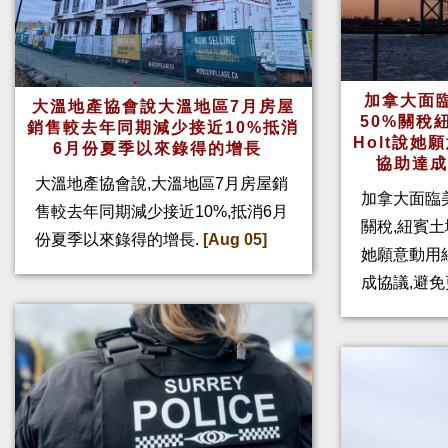
加拿大面
大溫地產協會說大溫地區7月房屋
50%關稅
銷售較去年同期減少接近10%抵消
Holt說
6月份夏季以來錄得的增長
協助達
大溫地產協會說,大溫地區7月房屋銷
加拿大面臨
售較去年同期減少接近10%,抵消6月
關稅,紐賓土域
份夏季以來錄得的增長.
[Aug 05]
她願意動用
成協議,避免