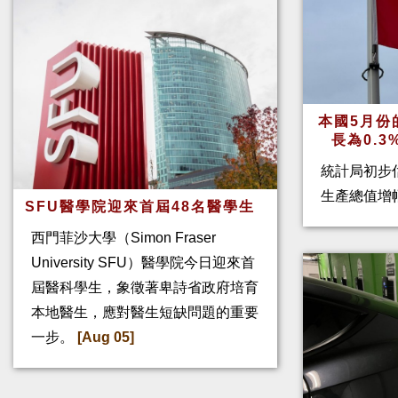
本國5月份
長為0.
統計局初步
生產總值增幅
SFU醫學院迎來首屆48名醫學生
西門菲沙大學（Simon Fraser
University SFU）醫學院今日迎來首
屆醫科學生，象徵著卑詩省政府培育
本地醫生，應對醫生短缺問題的重要
一步。
[Aug 05]