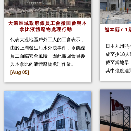
大溫區域政府僱員工會撤回參與本
拿比液體廢物處理行動
熊本縣7.
代表大溫地區戶外工人的工會表示，
日本九州熊
由於上周發生污水外洩事件，令前線
成至少18
員工面臨安全風險，因此撤回會員參
截至當地早
與本拿比的液體廢物處理作業。
其中強度達
[Aug 05]