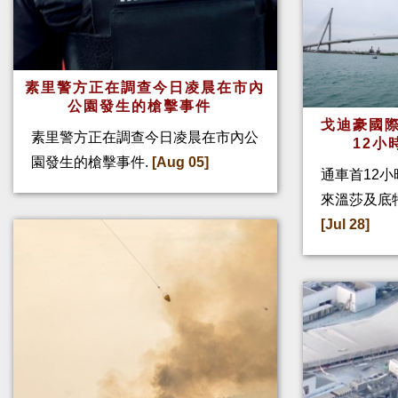
素里警方正在調查今日凌晨在市內
公園發生的槍擊事件
戈迪豪國際
素里警方正在調查今日凌晨在市內公
12小
園發生的槍擊事件.
[Aug 05]
通車首12小
來溫莎及底
[Jul 28]