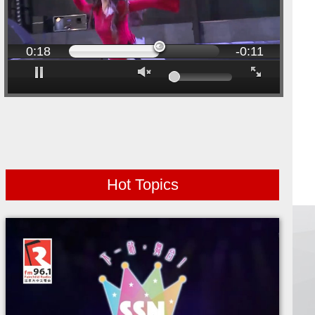
00:00
0:20
Progress:
Loaded:
-0:09
0%
0%
Play
Mute
Fullscreen
Hot Topics