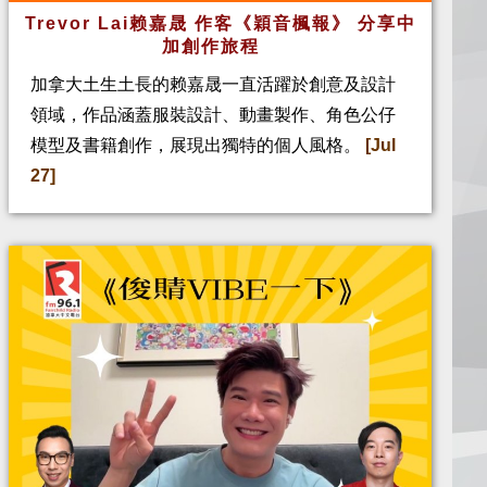
Trevor Lai赖嘉晟 作客《穎音楓報》 分享中
加創作旅程
加拿大土生土長的赖嘉晟一直活躍於創意及設計
領域，作品涵蓋服裝設計、動畫製作、角色公仔
模型及書籍創作，展現出獨特的個人風格。
[Jul
27]