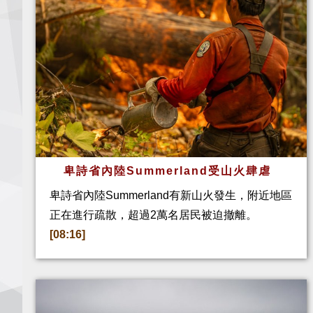
卑詩省內陸Summerland受山火肆虐
卑詩省內陸Summerland有新山火發生，附近地區
正在進行疏散，超過2萬名居民被迫撤離。
[08:16]