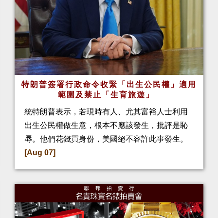
特朗普簽署行政命令收緊「出生公民權」適用
範圍及禁止「生育旅遊」
統特朗普表示，若現時有人、尤其富裕人士利用
出生公民權做生意，根本不應該發生，批評是恥
辱。他們花錢買身份，美國絕不容許此事發生。
[Aug 07]