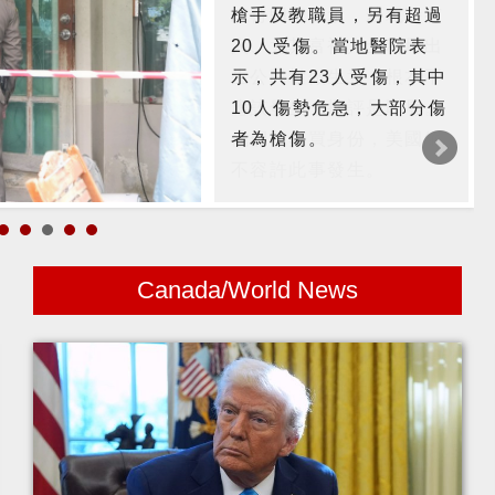
槍手及教職員，另有超過
20人受傷。當地醫院表
示，共有23人受傷，其中
10人傷勢危急，大部分傷
者為槍傷。
Canada/World News