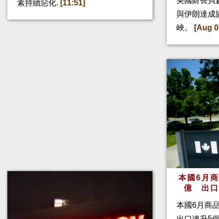
美國財長貝
素持續惡化.
[11:51]
與伊朗達成
峽。
[Aug 0
本國6月
億 出
本國6月商
出口連升5