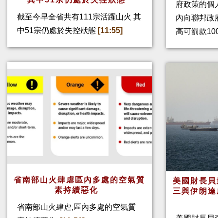
府政策的個人
截至今早全省共有111宗活躍山火 其
內向聯邦政
中51宗仍處於失控狀態
[11:55]
高可罰款10
省南部山火肆虐區內多處的空氣質
美國財長貝
素持續惡化
三與伊朗達
省南部山火肆虐,區內多處的空氣質