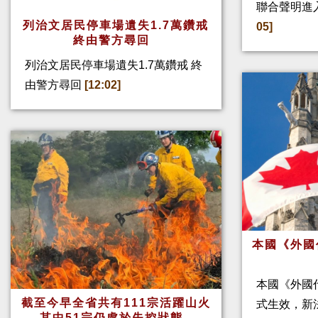
聯合聲明進
列治文居民停車場遺失1.7萬鑽戒
05]
終由警方尋回
列治文居民停車場遺失1.7萬鑽戒 終
由警方尋回
[12:02]
本國《外國
本國《外國
截至今早全省共有111宗活躍山火
式生效，新
其中51宗仍處於失控狀態