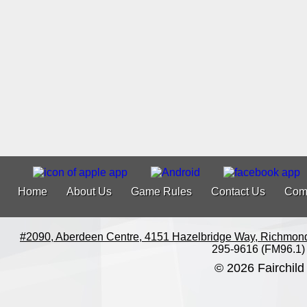
Home
About Us
Game Rules
Contact Us
Com
#2090, Aberdeen Centre, 4151 Hazelbridge Way, Richmon
295-9616 (FM96.1)
© 2026 Fairchild