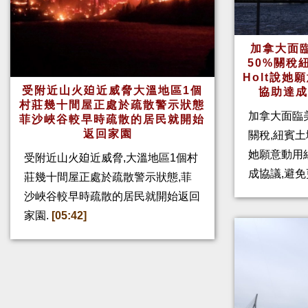
加拿大面
50%關稅
Holt說
受附近山火廹近威脅大溫地區1個
協助達
村莊幾十間屋正處於疏散警示狀態
加拿大面臨
菲沙峽谷較早時疏散的居民就開始
返回家園
關稅,紐賓土域
她願意動用
受附近山火廹近威脅,大溫地區1個村
成協議,避免
莊幾十間屋正處於疏散警示狀態,菲
沙峽谷較早時疏散的居民就開始返回
家園.
[05:42]