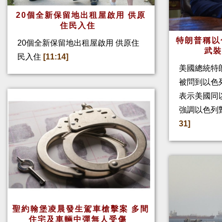
20個全新保留地出租屋啟用 供原
住民入住
特朗普稱以
20個全新保留地出租屋啟用 供原住
武
民入住
[11:14]
美國總統特
被問到以色
表示美國同
強調以色列
31]
聖約翰堡凌晨發生駕車槍擊案 多間
住宅及車輛中彈無人受傷