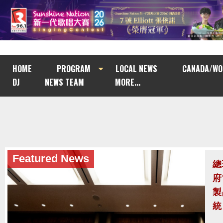
HOME
PROGRAM
LOCAL NEWS
CANADA/WO
DJ
NEWS TEAM
MORE...
Featured News
美
八
攔
美