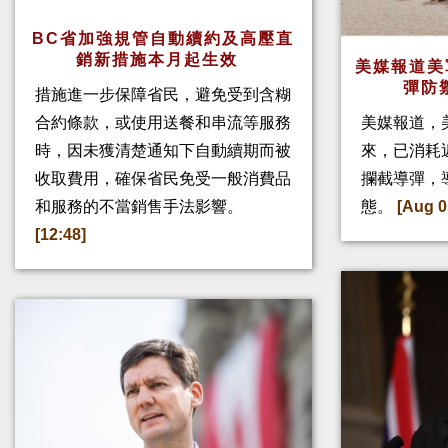
BC省加強規管自動續約及高壓直
銷新措施本月起生效
美媒報道美
彈防
措施進一步保障省民，避免受到含糊
合約條款，或使用送餐和串流等服務
美媒報道，
時，因未獲清楚通知下自動續期而被
來，已消耗
收取費用，確保省民免受一般消費品
攔截導彈，
和服務的不當銷售手法影響。
態。
[Aug 0
[12:48]