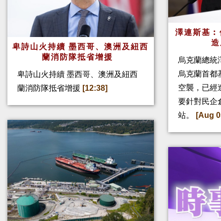
澤連斯基︰
造
卑詩山火持續 墨西哥、澳洲及紐西
蘭消防隊抵省增援
烏克蘭總統
烏克蘭首都
卑詩山火持續 墨西哥、澳洲及紐西
空襲，已經
蘭消防隊抵省增援
[12:38]
要針對民企
站。
[Aug 0