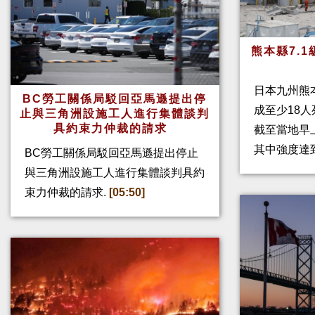
熊本縣7.
日本九州熊
BC勞工關係局駁回亞馬遜提出停
成至少18
止與三角洲設施工人進行集體談判
具約束力仲裁的請求
截至當地早
其中強度達
BC勞工關係局駁回亞馬遜提出停止
與三角洲設施工人進行集體談判具約
束力仲裁的請求.
[05:50]