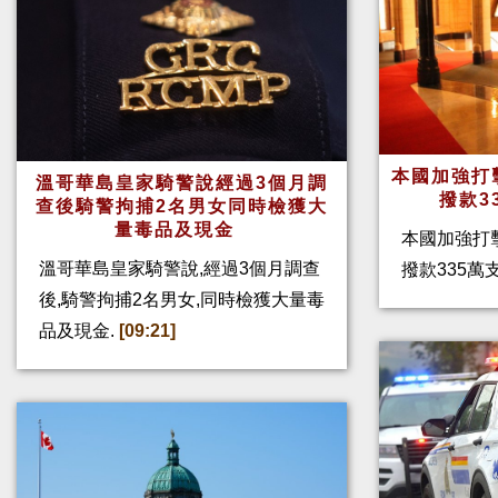
本國加強打
溫哥華島皇家騎警說經過3個月調
撥款3
查後騎警拘捕2名男女同時檢獲大
量毒品及現金
本國加強打
溫哥華島皇家騎警說,經過3個月調查
撥款335
後,騎警拘捕2名男女,同時檢獲大量毒
品及現金.
[09:21]