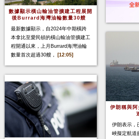
數據顯示橫山輸油管擴建工程展開
後Burrard海灣油輪數量30艘
最新數據顯示，自2024年中期橫跨
本拿比至愛民頓的橫山輸油管擴建工
程開通以來，上月Burrard海灣油輪
數量首次超過30艘，
[12:05]
伊朗稱與阿
伊朗表示，
峽擬定航道