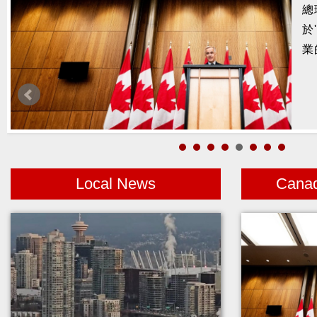
發
八
截
重
Local News
Cana