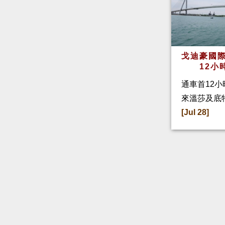
戈迪豪國際
12小
通車首12小
來溫莎及底
[Jul 28]