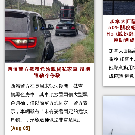
加拿大面
50%關稅
Holt說
協助達
加拿大面臨
關稅,紐賓土域
她願意動用
西溫警方截獲危險載貨私家車 司機
遭勒令停駛
成協議,避免
西溫警方在長周末執法期間，截查一
輛黑色房車，其車頂放置兩個大型黑
色圓桶，僅以簡單方式固定。警方表
示，車輛載有「未有妥善固定的危險
貨物」，形容這種做法非常危險。
[Aug 05]