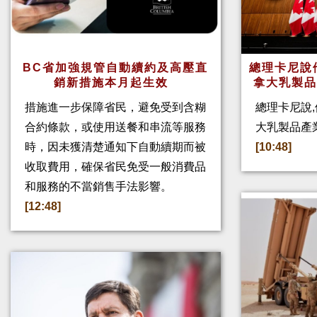
BC省加強規管自動續約及高壓直
總理卡尼說他
銷新措施本月起生效
拿大乳製
措施進一步保障省民，避免受到含糊
總理卡尼說,
合約條款，或使用送餐和串流等服務
大乳製品產
時，因未獲清楚通知下自動續期而被
[10:48]
收取費用，確保省民免受一般消費品
和服務的不當銷售手法影響。
[12:48]