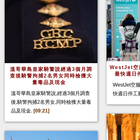
WestJe
溫哥華島皇家騎警說經過3個月調
最快週日
查後騎警拘捕2名男女同時檢獲大
量毒品及現金
WestJet
溫哥華島皇家騎警說,經過3個月調查
快週日停工
後,騎警拘捕2名男女,同時檢獲大量毒
品及現金.
[09:21]