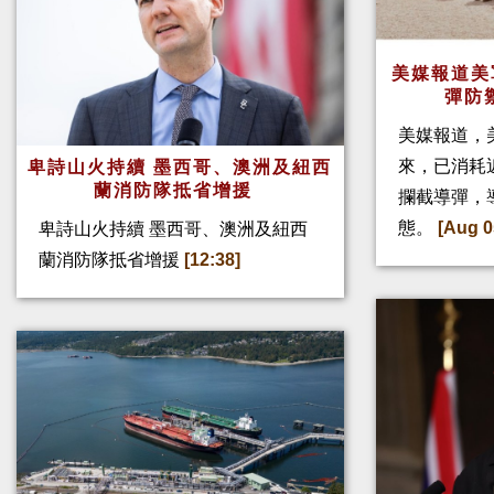
美媒報道美
彈防
美媒報道，
來，已消耗
卑詩山火持續 墨西哥、澳洲及紐西
蘭消防隊抵省增援
攔截導彈，
態。
[Aug 0
卑詩山火持續 墨西哥、澳洲及紐西
蘭消防隊抵省增援
[12:38]