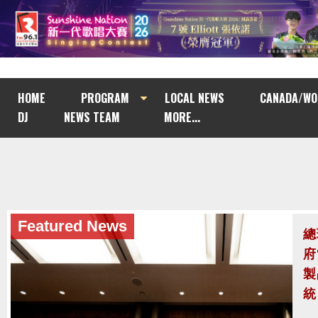
HOME
PROGRAM
LOCAL NEWS
CANADA/WO
DJ
NEWS TEAM
MORE...
Featured News
美
八
攔
美