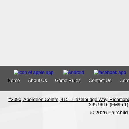
Home
About Us
Game Rules
Contact Us
Com
#2090, Aberdeen Centre, 4151 Hazelbridge Way, Richmon
295-9616 (FM96.1)
© 2026 Fairchild