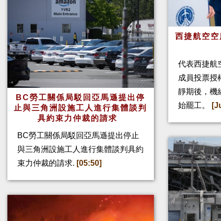
西捷航空空
代表西捷航空
成員投票授
靜期後，機
BC勞工關係局駁回亞馬遜提出停
始罷工。
[J
止與三角洲設施工人進行集體談判
具約束力仲裁的請求
BC勞工關係局駁回亞馬遜提出停止
與三角洲設施工人進行集體談判具約
束力仲裁的請求.
[05:50]