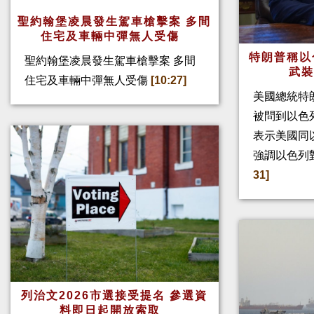
聖約翰堡凌晨發生駕車槍擊案 多間
住宅及車輛中彈無人受傷
特朗普稱以
聖約翰堡凌晨發生駕車槍擊案 多間
武
住宅及車輛中彈無人受傷
[10:27]
美國總統特
被問到以色
表示美國同
強調以色列
31]
列治文2026市選接受提名 參選資
料即日起開放索取