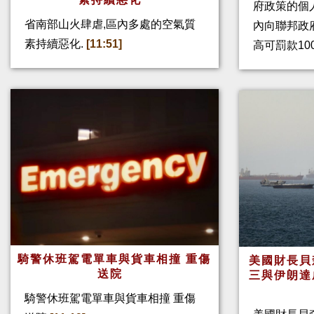
府政策的個人
省南部山火肆虐,區內多處的空氣質
內向聯邦政
素持續惡化.
[11:51]
高可罰款10
騎警休班駕電單車與貨車相撞 重傷
美國財長貝
送院
三與伊朗達
騎警休班駕電單車與貨車相撞 重傷