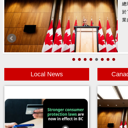
發
八
截
重
Local News
Cana