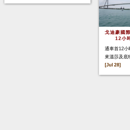
戈迪豪國際
12小
通車首12小
來溫莎及底
[Jul 28]