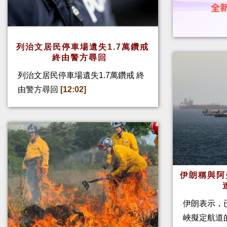
列治文居民停車場遺失1.7萬鑽戒
終由警方尋回
列治文居民停車場遺失1.7萬鑽戒 終
由警方尋回
[12:02]
伊朗稱與阿
伊朗表示，
峽擬定航道