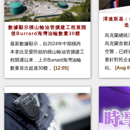
澤連斯基︰
造
數據顯示橫山輸油管擴建工程展開
後Burrard海灣油輪數量30艘
烏克蘭總統
烏克蘭首都
最新數據顯示，自2024年中期橫跨
空襲，已經
本拿比至愛民頓的橫山輸油管擴建工
要針對民企
程開通以來，上月Burrard海灣油輪
站。
[Aug 0
數量首次超過30艘，
[12:05]