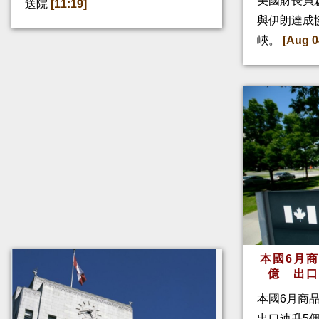
美國財長貝
送院
[11:19]
與伊朗達成
峽。
[Aug 0
本國6月
億 出
本國6月商
出口連升5