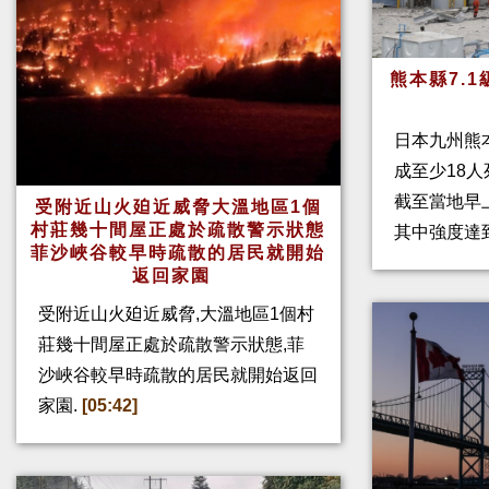
熊本縣7.
日本九州熊
成至少18
截至當地早
受附近山火廹近威脅大溫地區1個
村莊幾十間屋正處於疏散警示狀態
其中強度達
菲沙峽谷較早時疏散的居民就開始
返回家園
受附近山火廹近威脅,大溫地區1個村
莊幾十間屋正處於疏散警示狀態,菲
沙峽谷較早時疏散的居民就開始返回
家園.
[05:42]