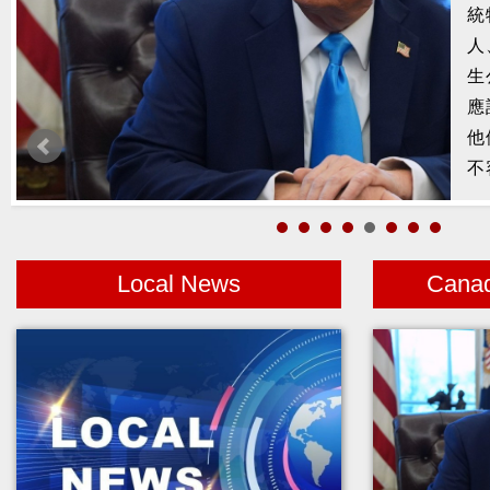
槍
2
示
1
者
Local News
Cana