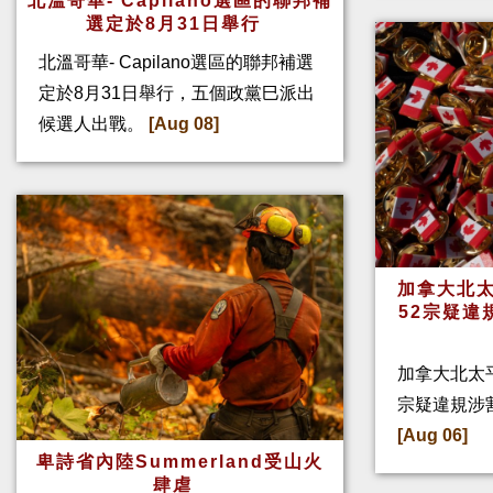
北溫哥華- Capilano選區的聯邦補
選定於8月31日舉行
北溫哥華- Capilano選區的聯邦補選
定於8月31日舉行，五個政黨巳派出
候選人出戰。
[Aug 08]
加拿大北太
52宗疑違
加拿大北太
宗疑違規涉
[Aug 06]
卑詩省內陸Summerland受山火
肆虐