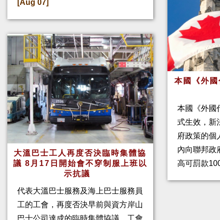
[Aug 07]
本國《外國
本國《外國
式生效，新
府政策的個人
內向聯邦政
大溫巴士工人再度否決臨時集體協
高可罰款10
議 8月17日開始會不穿制服上班以
示抗議
代表大溫巴士服務及海上巴士服務員
工的工會，再度否決早前與資方岸山
巴士公司達成的臨時集體協議。工會