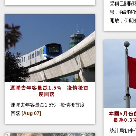
聲稱已關閉
息，強調霍
開放，伊朗
運聯去年客量跌1.5% 疫情後首
度回落
運聯去年客量跌1.5% 疫情後首度
回落
[Aug 07]
本國5月份
長為0.
統計局初步