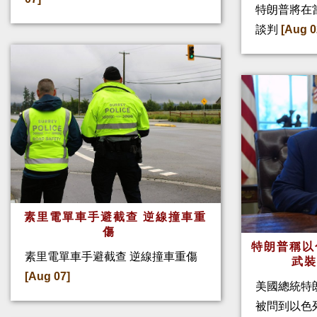
特朗普將在
談判
[Aug 0
素里電單車手避截查 逆線撞車重
傷
特朗普稱以
素里電單車手避截查 逆線撞車重傷
武
[Aug 07]
美國總統特
被問到以色