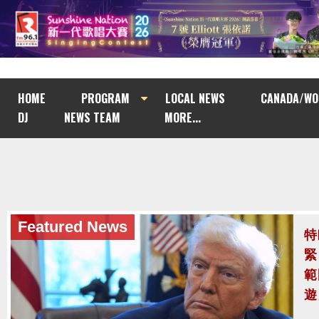
HOME
PROGRAM
LOCAL NEWS
CANADA/WO
DJ
NEWS TEAM
MORE...
Featured News
泰
至
泰
案