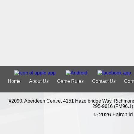
Home
About Us
Game Rules
Contact Us
Com
#2090, Aberdeen Centre, 4151 Hazelbridge Way, Richmon
295-9616 (FM96.1)
© 2026 Fairchild