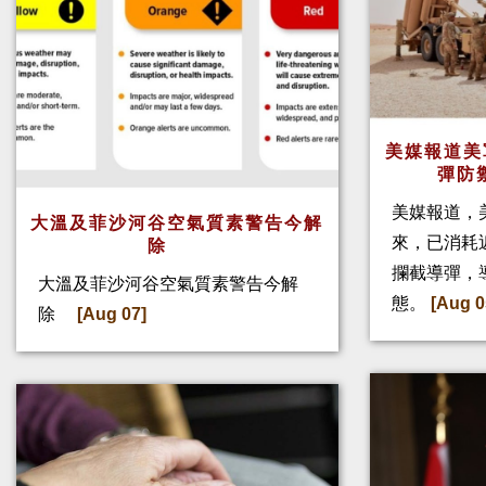
美媒報道美
彈防
美媒報道，
大溫及菲沙河谷空氣質素警告今解
來，已消耗
除
攔截導彈，
大溫及菲沙河谷空氣質素警告今解
態。
[Aug 0
除
[Aug 07]