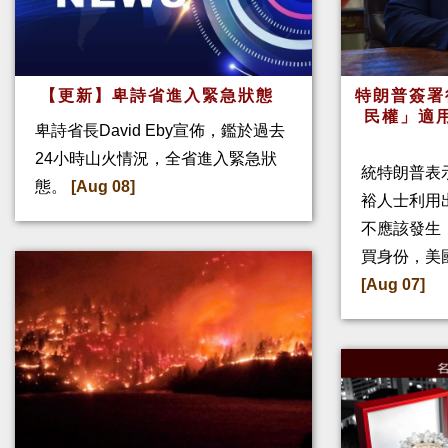
【更新】卑詩省進入緊急狀態
特朗普簽署
民權」適
卑詩省長David Eby宣佈，鑑於過去
24小時山火情況，全省進入緊急狀
統特朗普表
態。
[Aug 08]
裕人士利用
不應該發生
買身份，美
[Aug 07]