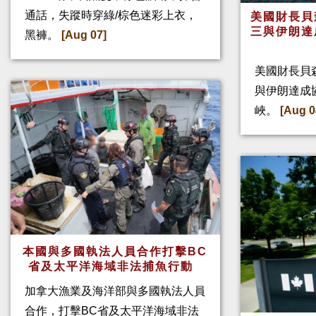
通話，失蹤時穿綠/棕色迷彩上衣，
美國財長貝
三與伊朗達
黑褲。
[Aug 07]
美國財長貝
與伊朗達成
峽。
[Aug 0
本國與多國執法人員合作打擊BC
省及太平洋海域非法捕魚行動
加拿大漁業及海洋部與多國執法人員
合作，打擊BC省及太平洋海域非法