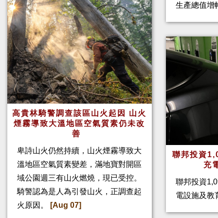
生產總值增幅
高貴林騎警調查該區山火起因 山火
煙霧導致大溫地區空氣質素仍未改
善
卑詩山火仍然持續，山火煙霧導致大
聯邦投資1,
溫地區空氣質素變差，滿地寶對開區
充
域公園週三有山火燃燒，現已受控。
聯邦投資1,
騎警認為是人為引發山火，正調查起
電設施及教
火原因。
[Aug 07]