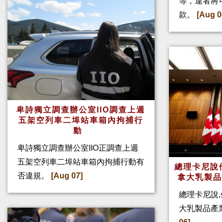
等，違者將
款。
[Aug 0
卑詩獨立調查辦公室IIO調查上週
五架空列車二埠站車箱內拘捕行
動
卑詩獨立調查辦公室IIO正調查上週
五架空列車二埠站車箱內拘捕行動有
總理卡尼說他
否違規。
[Aug 07]
拿大乳製
總理卡尼說,
大乳製品產