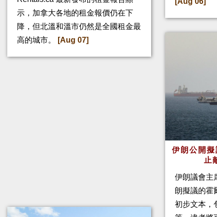
[Aug 06]
示，加拿大各地的租金報價仍在下
降，但北溫和溫市仍然是全國租金最
高的城市。
[Aug 07]
伊朗公開擬
止
伊朗議會主
朗擬議的霍
初步文本，