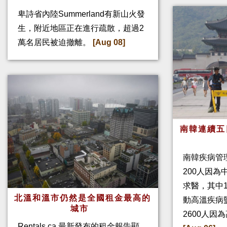
卑詩省內陸Summerland有新山火發
生，附近地區正在進行疏散，超過2
萬名居民被迫撤離。
[Aug 08]
南韓連續五
南韓疾病管
200人因
求醫，其中
北溫和溫市仍然是全國租金最高的
動高溫疾病
城市
2600人因
Rentals.ca 最新發布的租金報告顯