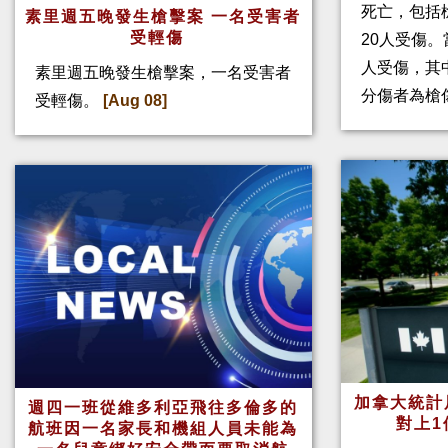
死亡，包括
素里週五晚發生槍擊案 一名受害者
受輕傷
20人受傷。
人受傷，其
素里週五晚發生槍擊案，一名受害者
分傷者為槍
受輕傷。
[Aug 08]
加拿大統計
週四一班從維多利亞飛往多倫多的
對上1
航班因一名家長和機組人員未能為