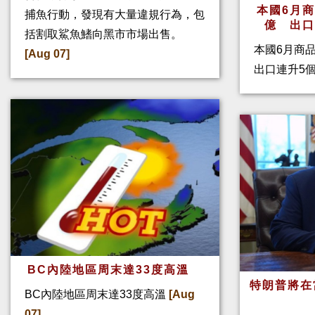
本國6月
捕魚行動，發現有大量違規行為，包
億 出
括割取鯊魚鰭向黑市市場出售。
本國6月商
[Aug 07]
出口連升5
BC內陸地區周末達33度高溫
特朗普將在
BC內陸地區周末達33度高溫
[Aug
07]