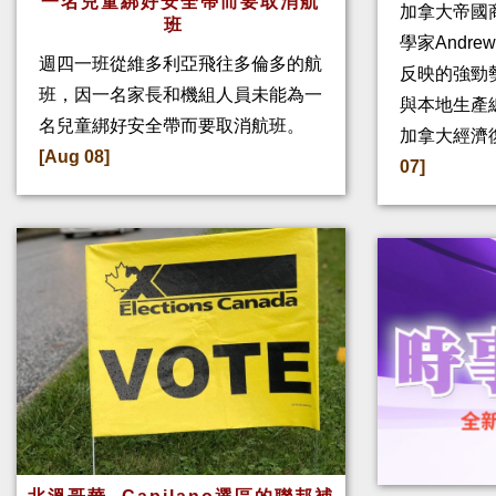
一名兒童綁好安全帶而要取消航
加拿大帝國
班
學家Andre
週四一班從維多利亞飛往多倫多的航
反映的強勁
班，因一名家長和機組人員未能為一
與本地生產
名兒童綁好安全帶而要取消航班。
加拿大經濟
[Aug 08]
07]