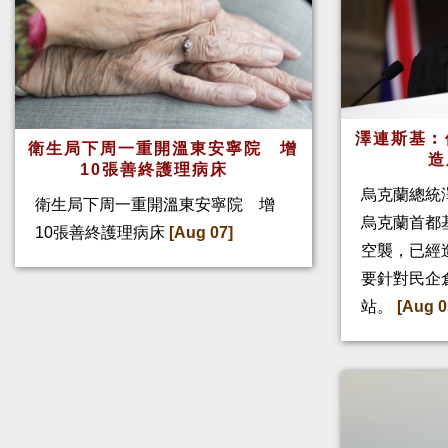
澤連斯基︰
衛生局下周一重開溫東安寧院 增
造
10張善終護理病床
烏克蘭總統
衛生局下周一重開溫東安寧院 增
烏克蘭首都
10張善終護理病床
[Aug 07]
空襲，已經
要針對民企
站。
[Aug 0