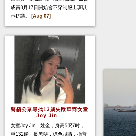
成員8月17日開始會不穿制服上班以
示抗議。
[Aug 07]
警籲公眾尋找13歲失蹤華裔女童
Joy Jin
女童Joy Jin，姓金，身高5呎7吋，
重132磅，長黑髮，棕色眼睛，操普