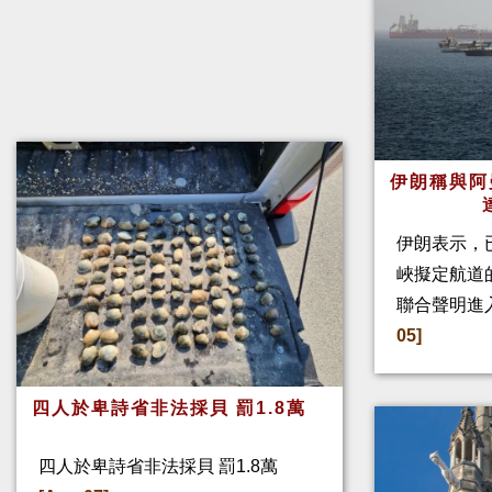
伊朗稱與阿
伊朗表示，
峽擬定航道
聯合聲明進
05]
四人於卑詩省非法採貝 罰1.8萬
四人於卑詩省非法採貝 罰1.8萬