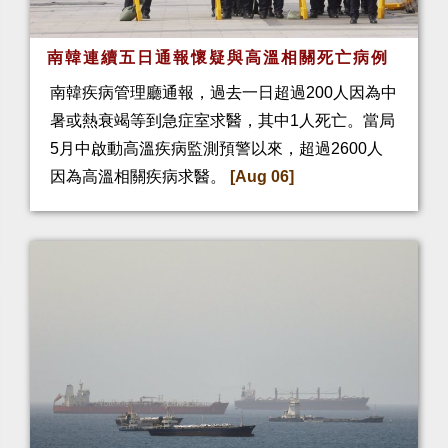
南韓連續五日通報懷疑與高溫相關死亡病例
南韓疾病管理廳通報，過去一日超過200人因為中
暑或熱衰竭等到急症室求醫，其中1人死亡。當局
5月中啟動高溫疾病監測預警以來，超過2600人
因為高溫相關疾病求醫。
[Aug 06]