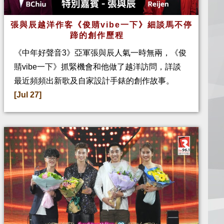
張與辰越洋作客《俊䝼vibe一下》細談馬不停
蹄的創作歷程
《中年好聲音3》亞軍張與辰人氣一時無兩，《俊
䝼vibe一下》抓緊機會和他做了越洋訪問，詳談
最近頻頻出新歌及自家設計手錶的創作故事。
[Jul 27]