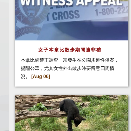
女子本拿比散步期間遭非禮
本拿比騎警正調查一宗發生在公園步道性侵案，
提醒公眾，尤其女性外出散步時要留意四周情
況。
[Aug 06]