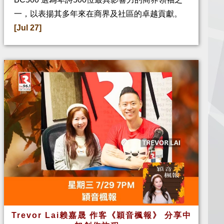
一，以表揚其多年來在商界及社區的卓越貢獻。
[Jul 27]
Trevor Lai赖嘉晟 作客《穎音楓報》 分享中