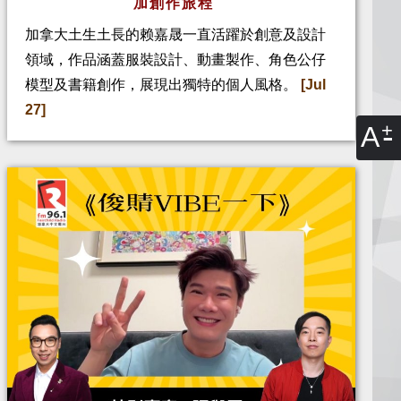
加創作旅程
加拿大土生土長的赖嘉晟一直活躍於創意及設計
領域，作品涵蓋服裝設計、動畫製作、角色公仔
模型及書籍創作，展現出獨特的個人風格。
[Jul
27]
A