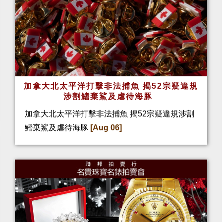
加拿大北太平洋打擊非法捕魚 揭52宗疑違規
涉割鰭棄鯊及虐待海豚
加拿大北太平洋打擊非法捕魚 揭52宗疑違規涉割
鰭棄鯊及虐待海豚
[Aug 06]