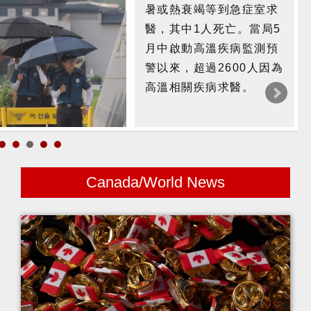
暑或熱衰竭等到急症室求
醫，其中1人死亡。當局5
月中啟動高溫疾病監測預
警以來，超過2600人因為
高溫相關疾病求醫。
Canada/World News