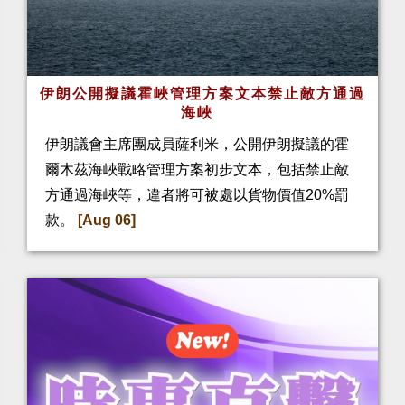
伊朗公開擬議霍峽管理方案文本禁止敵方通過
海峽
伊朗議會主席團成員薩利米，公開伊朗擬議的霍
爾木茲海峽戰略管理方案初步文本，包括禁止敵
方通過海峽等，違者將可被處以貨物價值20%罰
款。
[Aug 06]