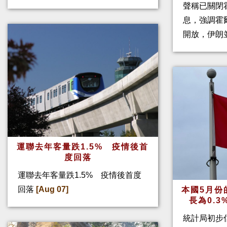
聲稱已關閉
息，強調霍
開放，伊朗
運聯去年客量跌1.5% 疫情後首
度回落
運聯去年客量跌1.5% 疫情後首度
回落
[Aug 07]
本國5月份
長為0.
統計局初步