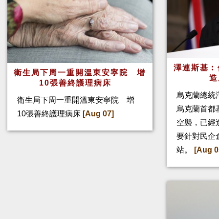
澤連斯基︰
衛生局下周一重開溫東安寧院 增
造
10張善終護理病床
烏克蘭總統
衛生局下周一重開溫東安寧院 增
烏克蘭首都
10張善終護理病床
[Aug 07]
空襲，已經
要針對民企
站。
[Aug 0