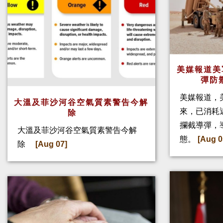
美媒報道美
彈防
美媒報道，
大溫及菲沙河谷空氣質素警告今解
來，已消耗
除
攔截導彈，
大溫及菲沙河谷空氣質素警告今解
態。
[Aug 0
除
[Aug 07]