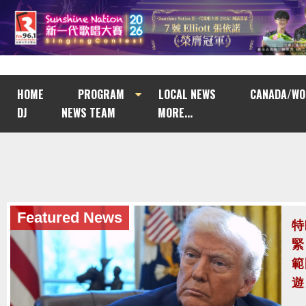
HOME
PROGRAM
LOCAL NEWS
CANADA/WO
DJ
NEWS TEAM
MORE...
Featured News
泰
至
泰
案