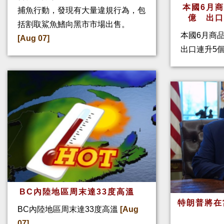
本國6月
捕魚行動，發現有大量違規行為，包
億 出
括割取鯊魚鰭向黑市市場出售。
本國6月商
[Aug 07]
出口連升5
BC內陸地區周末達33度高溫
特朗普將在
BC內陸地區周末達33度高溫
[Aug
07]