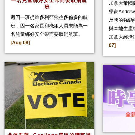
一名兒童綁好安全帶而要取消航
加拿大帝國
班
學家Andre
週四一班從維多利亞飛往多倫多的航
反映的強勁
班，因一名家長和機組人員未能為一
與本地生產
名兒童綁好安全帶而要取消航班。
加拿大經濟
[Aug 08]
07]