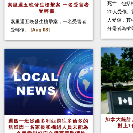
死亡，包括
素里週五晚發生槍擊案 一名受害者
受輕傷
20人受傷。
人受傷，其
素里週五晚發生槍擊案，一名受害者
分傷者為槍
受輕傷。
[Aug 08]
加拿大統計
週四一班從維多利亞飛往多倫多的
對上1
航班因一名家長和機組人員未能為