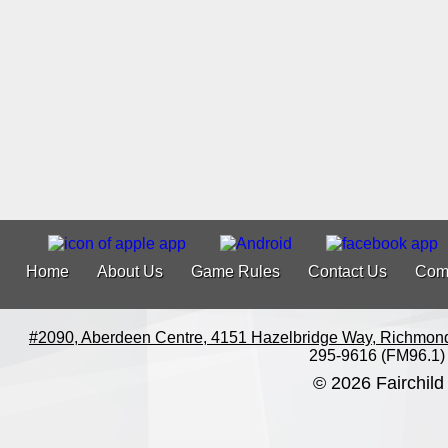
Home
About Us
Game Rules
Contact Us
Com
#2090, Aberdeen Centre, 4151 Hazelbridge Way, Richmon
295-9616 (FM96.1)
© 2026 Fairchild