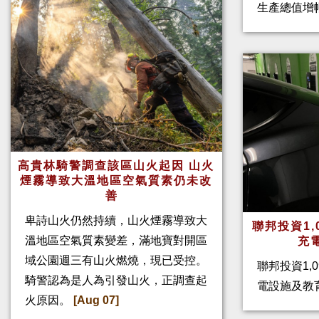
生產總值增幅
高貴林騎警調查該區山火起因 山火
煙霧導致大溫地區空氣質素仍未改
善
卑詩山火仍然持續，山火煙霧導致大
聯邦投資1,
溫地區空氣質素變差，滿地寶對開區
充
域公園週三有山火燃燒，現已受控。
聯邦投資1,
騎警認為是人為引發山火，正調查起
電設施及教
火原因。
[Aug 07]