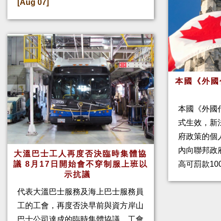
[Aug 07]
本國《外國
本國《外國
式生效，新
府政策的個人
內向聯邦政
大溫巴士工人再度否決臨時集體協
高可罰款10
議 8月17日開始會不穿制服上班以
示抗議
代表大溫巴士服務及海上巴士服務員
工的工會，再度否決早前與資方岸山
巴士公司達成的臨時集體協議。工會