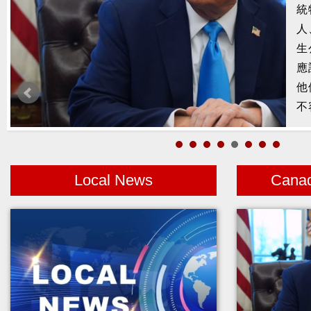
槍
2
示
1
者
Local News
Cana