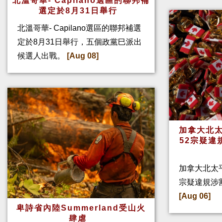
北溫哥華- Capilano選區的聯邦補
選定於8月31日舉行
北溫哥華- Capilano選區的聯邦補選
定於8月31日舉行，五個政黨巳派出
候選人出戰。
[Aug 08]
加拿大北太
52宗疑違
加拿大北太
宗疑違規涉
[Aug 06]
卑詩省內陸Summerland受山火
肆虐