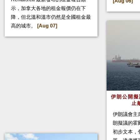
[Aug 06]
示，加拿大各地的租金報價仍在下
降，但北溫和溫市仍然是全國租金最
高的城市。
[Aug 07]
伊朗公開擬
止
伊朗議會主
朗擬議的霍
初步文本，