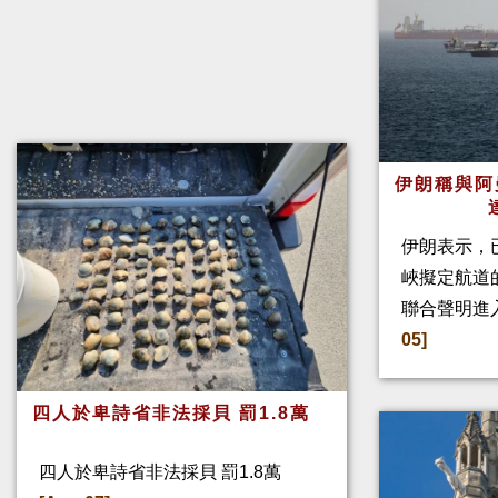
伊朗稱與阿
伊朗表示，
峽擬定航道
聯合聲明進
05]
四人於卑詩省非法採貝 罰1.8萬
四人於卑詩省非法採貝 罰1.8萬