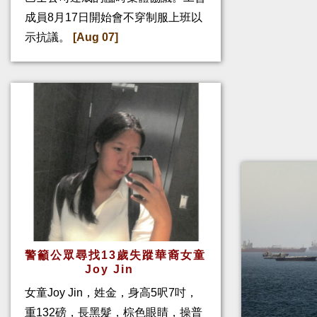
成員8月17日開始會不穿制服上班以
示抗議。
[Aug 07]
警籲公眾尋找13歲失蹤華裔女童
Joy Jin
女童Joy Jin，姓金，身高5呎7吋，
重132磅，長黑髮，棕色眼睛，操普