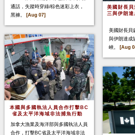
通話，失蹤時穿綠/棕色迷彩上衣，
美國財長貝
三與伊朗達
黑褲。
[Aug 07]
美國財長貝
與伊朗達成
峽。
[Aug 0
本國與多國執法人員合作打擊BC
省及太平洋海域非法捕魚行動
加拿大漁業及海洋部與多國執法人員
合作，打擊BC省及太平洋海域非法