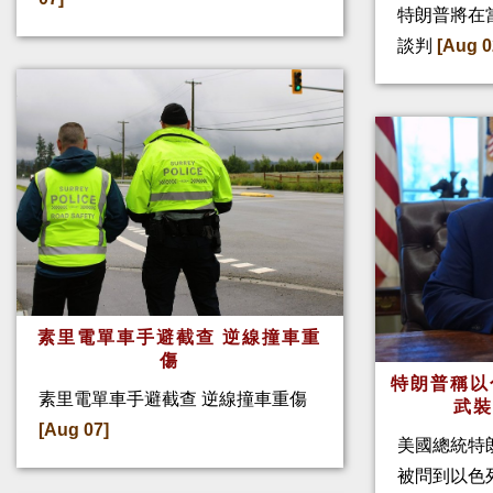
特朗普將在
談判
[Aug 0
素里電單車手避截查 逆線撞車重
傷
特朗普稱以
素里電單車手避截查 逆線撞車重傷
武
[Aug 07]
美國總統特
被問到以色