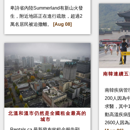
卑詩省內陸Summerland有新山火發
生，附近地區正在進行疏散，超過2
萬名居民被迫撤離。
[Aug 08]
南韓連續五
南韓疾病管
200人因
求醫，其中
北溫和溫市仍然是全國租金最高的
動高溫疾病
城市
2600人因
Rentals.ca 最新發布的租金報告顯