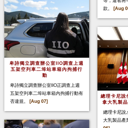
等，違者將
款。
[Aug 0
卑詩獨立調查辦公室IIO調查上週
五架空列車二埠站車箱內拘捕行
動
卑詩獨立調查辦公室IIO正調查上週
五架空列車二埠站車箱內拘捕行動有
總理卡尼說他
否違規。
[Aug 07]
拿大乳製
總理卡尼說,
大乳製品產