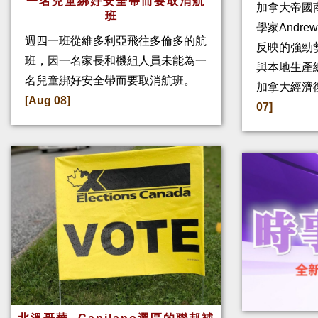
一名兒童綁好安全帶而要取消航
加拿大帝國
班
學家Andre
週四一班從維多利亞飛往多倫多的航
反映的強勁
班，因一名家長和機組人員未能為一
與本地生產
名兒童綁好安全帶而要取消航班。
加拿大經濟
[Aug 08]
07]