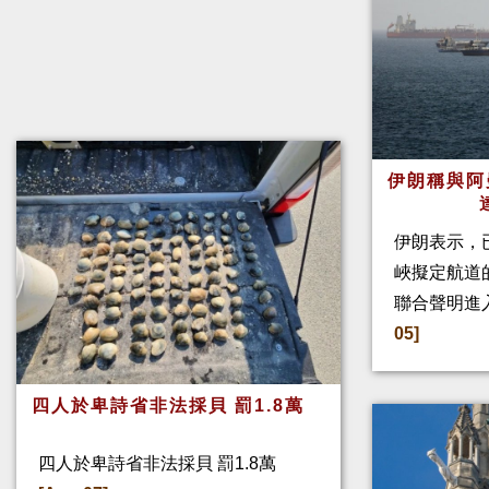
伊朗稱與阿
伊朗表示，
峽擬定航道
聯合聲明進
05]
四人於卑詩省非法採貝 罰1.8萬
四人於卑詩省非法採貝 罰1.8萬