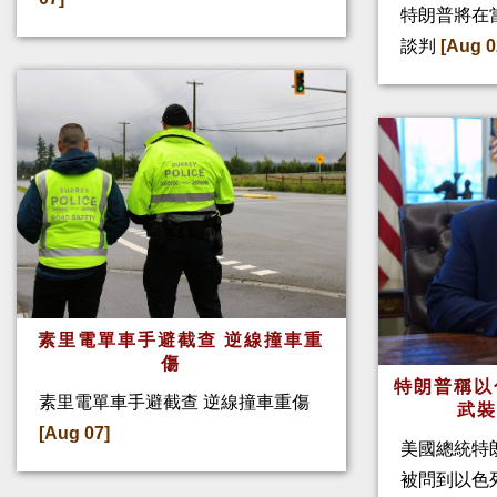
特朗普將在
談判
[Aug 0
素里電單車手避截查 逆線撞車重
傷
特朗普稱以
素里電單車手避截查 逆線撞車重傷
武
[Aug 07]
美國總統特
被問到以色