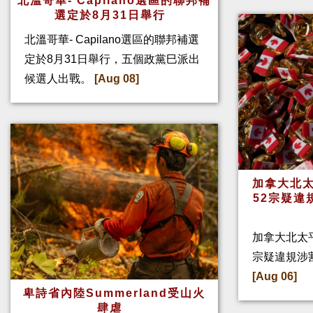
北溫哥華- Capilano選區的聯邦補
選定於8月31日舉行
北溫哥華- Capilano選區的聯邦補選
定於8月31日舉行，五個政黨巳派出
候選人出戰。
[Aug 08]
加拿大北太
52宗疑違
加拿大北太
宗疑違規涉
[Aug 06]
卑詩省內陸Summerland受山火
肆虐