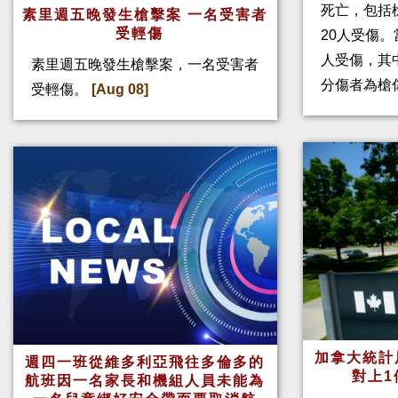
死亡，包括
素里週五晚發生槍擊案 一名受害者
受輕傷
20人受傷。
人受傷，其
素里週五晚發生槍擊案，一名受害者
分傷者為槍
受輕傷。
[Aug 08]
加拿大統計
週四一班從維多利亞飛往多倫多的
對上1
航班因一名家長和機組人員未能為