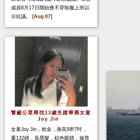
成員8月17日開始會不穿制服上班以
示抗議。
[Aug 07]
警籲公眾尋找13歲失蹤華裔女童
Joy Jin
女童Joy Jin，姓金，身高5呎7吋，
重132磅，長黑髮，棕色眼睛，操普