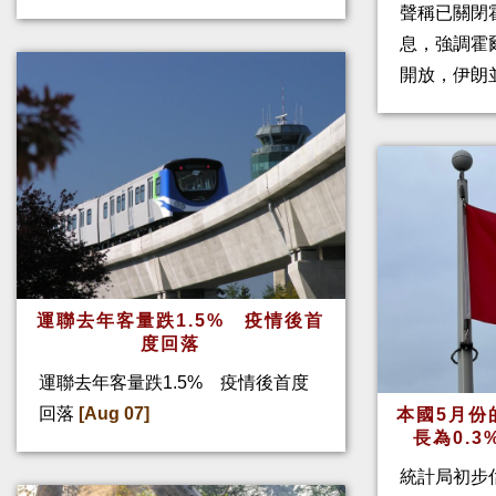
聲稱已關閉
息，強調霍
開放，伊朗
運聯去年客量跌1.5% 疫情後首
度回落
運聯去年客量跌1.5% 疫情後首度
回落
[Aug 07]
本國5月份
長為0.
統計局初步