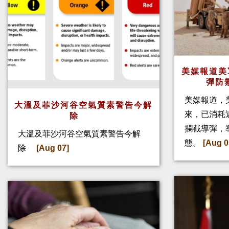
美媒報道美
彈防
美媒報道，
大溫及菲沙河谷空氣質素警告今解
來，已消耗
除
攔截導彈，
大溫及菲沙河谷空氣質素警告今解
態。
[Aug 0
除
[Aug 07]