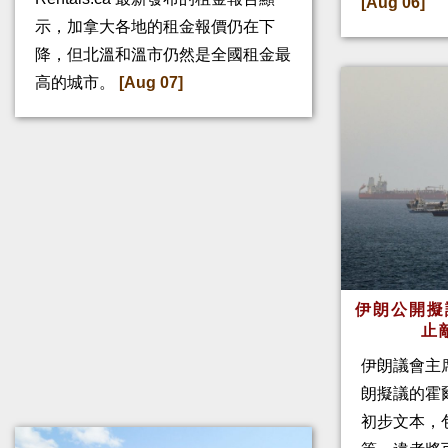
[Aug 06]
示，加拿大各地的租金報價仍在下
降，但北溫和溫市仍然是全國租金最
高的城市。
[Aug 07]
伊朗公開擬
止
伊朗議會主
朗擬議的霍
初步文本，