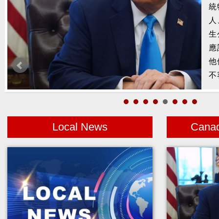
槍
2
示
1
者
Local News
Cana