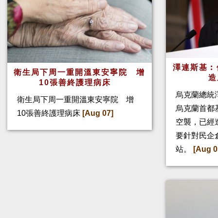
澤連斯基︰
衛生局下周一重開溫東安寧院 增
造
10張善終護理病床
烏克蘭總統
衛生局下周一重開溫東安寧院 增
烏克蘭首都
10張善終護理病床
[Aug 07]
空襲，已經
要針對民企
站。
[Aug 0