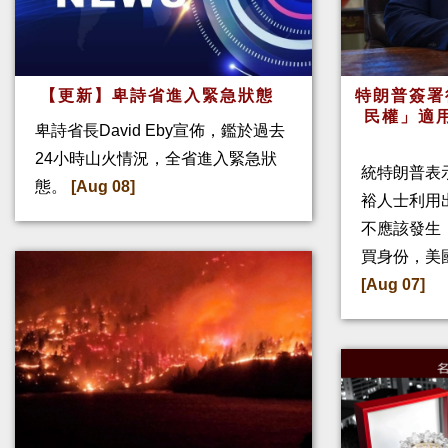
【更新】卑詩省進入緊急狀態
特朗普簽署
民權」適
卑詩省長David Eby宣佈，鑑於過去
24小時山火情況，全省進入緊急狀
統特朗普表
態。
[Aug 08]
裕人士利用
不應該發生
買身份，美
[Aug 07]