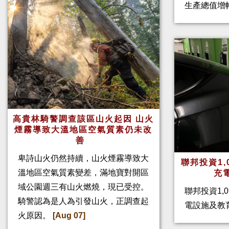
生產總值增幅
高貴林騎警調查該區山火起因 山火
煙霧導致大溫地區空氣質素仍未改
善
卑詩山火仍然持續，山火煙霧導致大
聯邦投資1,
溫地區空氣質素變差，滿地寶對開區
充
域公園週三有山火燃燒，現已受控。
聯邦投資1,
騎警認為是人為引發山火，正調查起
電設施及教
火原因。
[Aug 07]