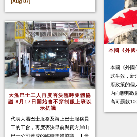
[Aug 07]
本國《外國
本國《外國
式生效，新
府政策的個人
內向聯邦政
大溫巴士工人再度否決臨時集體協
高可罰款10
議 8月17日開始會不穿制服上班以
示抗議
代表大溫巴士服務及海上巴士服務員
工的工會，再度否決早前與資方岸山
巴士公司達成的臨時集體協議。工會