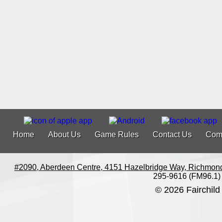
Home
About Us
Game Rules
Contact Us
Com
#2090, Aberdeen Centre, 4151 Hazelbridge Way, Richmon
295-9616 (FM96.1)
© 2026 Fairchild