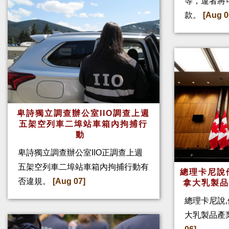
等，違者將
款。
[Aug 0
卑詩獨立調查辦公室IIO調查上週
五架空列車二埠站車箱內拘捕行
動
卑詩獨立調查辦公室IIO正調查上週
五架空列車二埠站車箱內拘捕行動有
總理卡尼說他
否違規。
[Aug 07]
拿大乳製
總理卡尼說,
大乳製品產