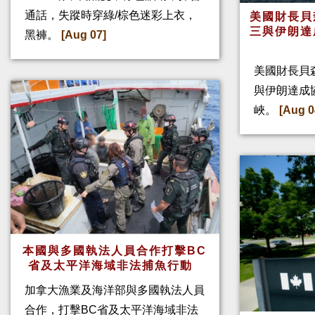
通話，失蹤時穿綠/棕色迷彩上衣，
美國財長貝
三與伊朗達
黑褲。
[Aug 07]
美國財長貝
與伊朗達成
峽。
[Aug 0
本國與多國執法人員合作打擊BC
省及太平洋海域非法捕魚行動
加拿大漁業及海洋部與多國執法人員
合作，打擊BC省及太平洋海域非法