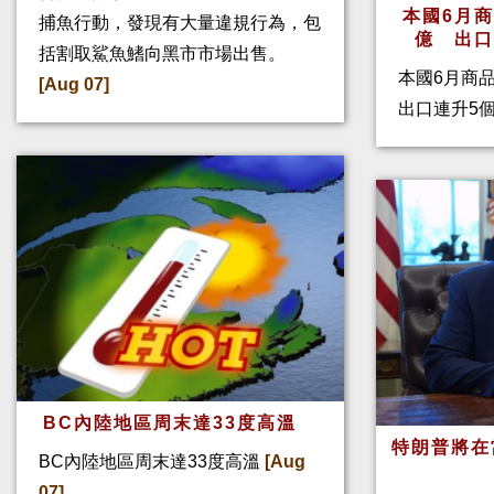
本國6月
捕魚行動，發現有大量違規行為，包
億 出
括割取鯊魚鰭向黑市市場出售。
本國6月商
[Aug 07]
出口連升5
BC內陸地區周末達33度高溫
特朗普將在
BC內陸地區周末達33度高溫
[Aug
07]