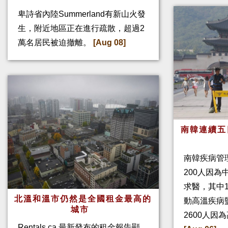
卑詩省內陸Summerland有新山火發
生，附近地區正在進行疏散，超過2
萬名居民被迫撤離。
[Aug 08]
南韓連續五
南韓疾病管
200人因
求醫，其中
北溫和溫市仍然是全國租金最高的
動高溫疾病
城市
2600人因
Rentals.ca 最新發布的租金報告顯