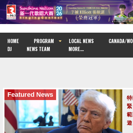
HOME
PROGRAM
LOCAL NEWS
CANADA/WO
DJ
NEWS TEAM
MORE...
Featured News
泰
至
泰
案