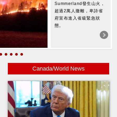
Summerland發生山火，
超過2萬人撤離，卑詩省
府宣布進入省級緊急狀
態。
Canada/World News