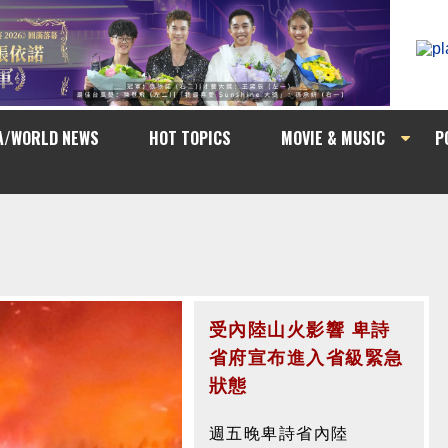
A/WORLD NEWS
HOT TOPICS
MOVIE & MUSIC
P
受內陸山火影響 卑詩
素里週五晚發生槍擊案
省府宣布進入省級緊急
一名受害者受輕傷
狀態
素里週五晚發生槍擊案，
週五晚卑詩省內陸
一名受害者受輕傷。