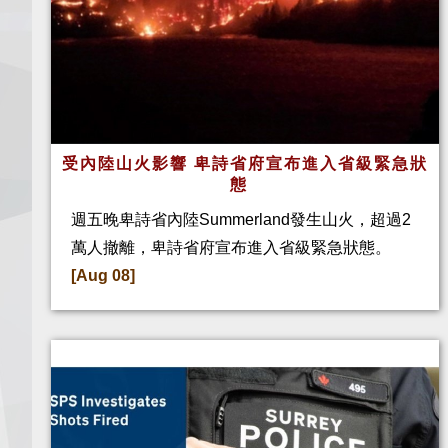
受內陸山火影響 卑詩省府宣布進入省級緊急狀
態
週五晚卑詩省內陸Summerland發生山火，超過2
萬人撤離，卑詩省府宣布進入省級緊急狀態。
[Aug 08]