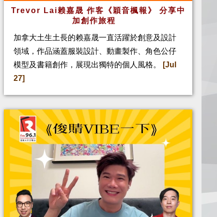
Trevor Lai赖嘉晟 作客《穎音楓報》 分享中
加創作旅程
加拿大土生土長的赖嘉晟一直活躍於創意及設計
領域，作品涵蓋服裝設計、動畫製作、角色公仔
模型及書籍創作，展現出獨特的個人風格。
[Jul
27]