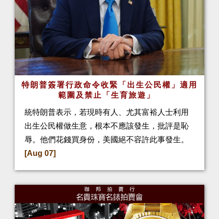
特朗普簽署行政命令收緊「出生公民權」適用
範圍及禁止「生育旅遊」
統特朗普表示，若現時有人、尤其富裕人士利用
出生公民權做生意，根本不應該發生，批評是恥
辱。他們花錢買身份，美國絕不容許此事發生。
[Aug 07]