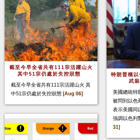
截至今早全省共有111宗活躍山火
其中51宗仍處於失控狀態
特朗普稱以
武
截至今早全省共有111宗活躍山火 其
美國總統特
中51宗仍處於失控狀態
[Aug 06]
被問到以色
表示美國同
強調以色列
31]