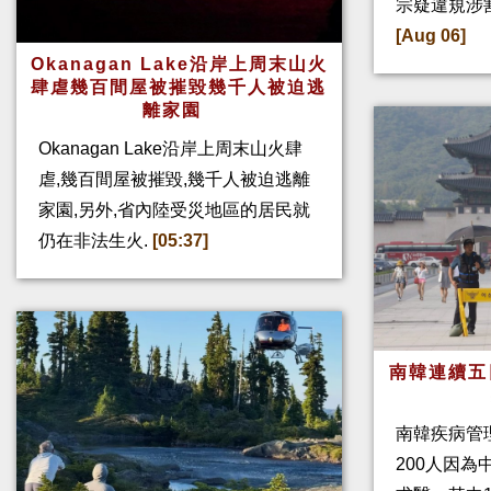
宗疑違規涉
[Aug 06]
Okanagan Lake沿岸上周末山火
肆虐幾百間屋被摧毀幾千人被迫逃
離家園
Okanagan Lake沿岸上周末山火肆
虐,幾百間屋被摧毀,幾千人被迫逃離
家園,另外,省內陸受災地區的居民就
仍在非法生火.
[05:37]
南韓連續五
南韓疾病管
200人因