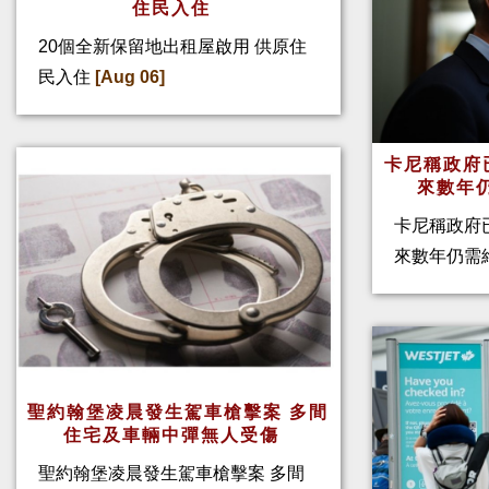
住民入住
20個全新保留地出租屋啟用 供原住
民入住
[Aug 06]
卡尼稱政府
來數年
卡尼稱政府
來數年仍需
聖約翰堡凌晨發生駕車槍擊案 多間
住宅及車輛中彈無人受傷
聖約翰堡凌晨發生駕車槍擊案 多間