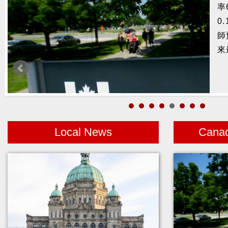
率
捕
0
鰭
師
來
Local News
Cana