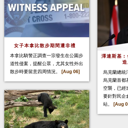
女子本拿比散步期間遭非禮
本拿比騎警正調查一宗發生在公園步
澤連斯基︰
造
道性侵案，提醒公眾，尤其女性外出
散步時要留意四周情況。
[Aug 06]
烏克蘭總統
烏克蘭首都
空襲，已經
要針對民企
站。
[Aug 0