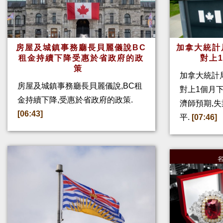
房屋及城鎮事務廳長貝麗儀說BC
加拿大統計
租金持續下降受惠於省政府的政
對上
策
加拿大統計局
房屋及城鎮事務廳長貝麗儀說,BC租
對上1個月下
金持續下降,受惠於省政府的政策.
濟師預期,
[06:43]
平.
[07:46]