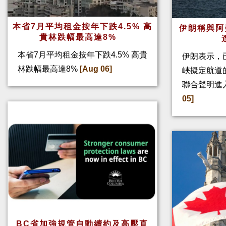
本省7月平均租金按年下跌4.5% 高
伊朗稱與阿
貴林跌幅最高達8%
本省7月平均租金按年下跌4.5% 高貴
伊朗表示，
林跌幅最高達8%
[Aug 06]
峽擬定航道
聯合聲明進
05]
BC省加強規管自動續約及高壓直