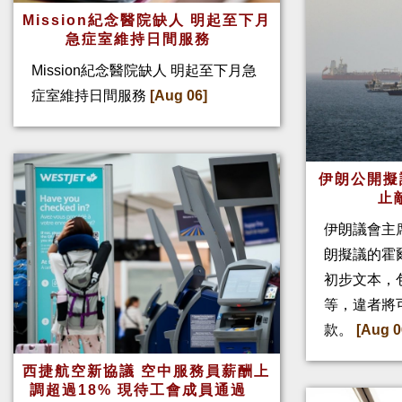
Mission紀念醫院缺人 明起至下月
急症室維持日間服務
Mission紀念醫院缺人 明起至下月急
症室維持日間服務
[Aug 06]
伊朗公開擬
止
伊朗議會主
朗擬議的霍
初步文本，
等，違者將
款。
[Aug 0
西捷航空新協議 空中服務員薪酬上
調超過18% 現待工會成員通過