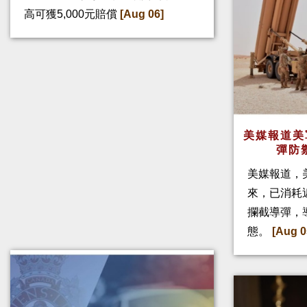
高可獲5,000元賠償
[Aug 06]
美媒報道美
彈防
美媒報道，
來，已消耗
攔截導彈，
態。
[Aug 0