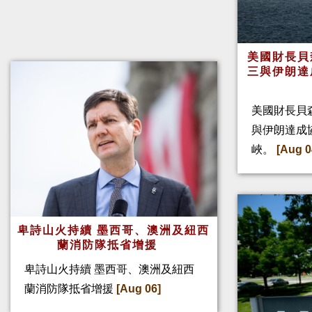
美國財長貝
三與伊朗達
美國財長貝
與伊朗達成
峽。
[Aug 0
卑詩山火持續 墨西哥、澳洲及紐西
蘭消防隊抵省增援
卑詩山火持續 墨西哥、澳洲及紐西
蘭消防隊抵省增援
[Aug 06]