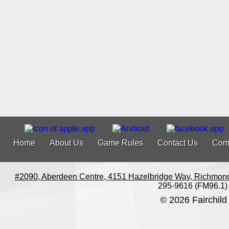
Home
About Us
Game Rules
Contact Us
Com
#2090, Aberdeen Centre, 4151 Hazelbridge Way, Richmon
295-9616 (FM96.1)
© 2026 Fairchild