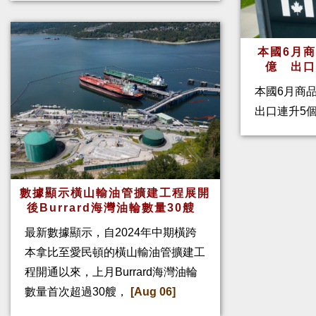
本國6月
億 出
本國6月商
出口連升5
數據顯示橫山輸油管擴建工程展開
後Burrard海灣油輪數量30艘
最新數據顯示，自2024年中期橫跨
本拿比至愛民頓的橫山輸油管擴建工
程開通以來，上月Burrard海灣油輪
數量首次超過30艘，
[Aug 06]