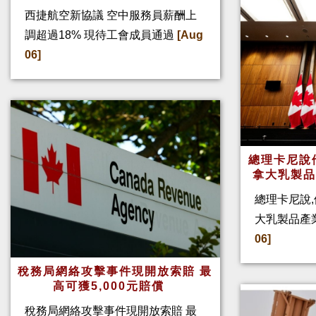
西捷航空新協議 空中服務員薪酬上
調超過18% 現待工會成員通過
[Aug
06]
總理卡尼說他
拿大乳製
總理卡尼說,
大乳製品產
06]
稅務局網絡攻擊事件現開放索賠 最
高可獲5,000元賠償
稅務局網絡攻擊事件現開放索賠 最