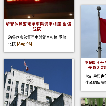
騎警休班駕電單車與貨車相撞 重傷
送院
騎警休班駕電單車與貨車相撞 重傷
送院
[Aug 06]
本國5月份
長為0.
統計局初步
生產總值增幅