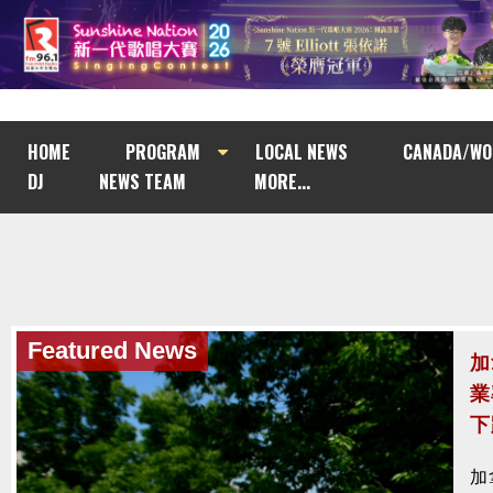
HOME
PROGRAM
LOCAL NEWS
CANADA/WO
DJ
NEWS TEAM
MORE...
Featured News
Featured News
加
加
業
法
下
涉
加
加