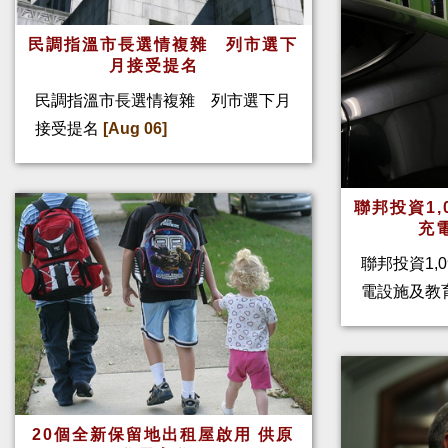
民調指溫市長選情複雜 列市選下
月接受提名
民調指溫市長選情複雜 列市選下月
接受提名
[Aug 06]
聯邦投資1,
充
聯邦投資1,
電設施及教
20個全新保留地出租屋啟用 供原