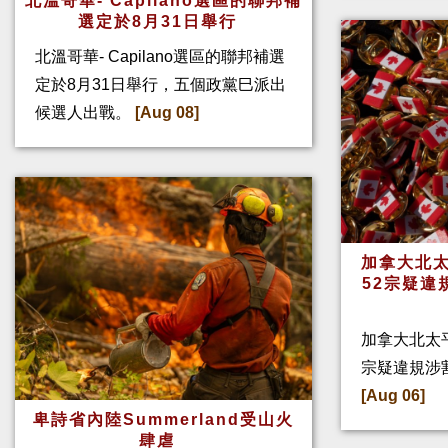
北溫哥華- Capilano選區的聯邦補
選定於8月31日舉行
北溫哥華- Capilano選區的聯邦補選
定於8月31日舉行，五個政黨巳派出
候選人出戰。
[Aug 08]
加拿大北太
52宗疑違
加拿大北太
宗疑違規涉
[Aug 06]
卑詩省內陸Summerland受山火
肆虐