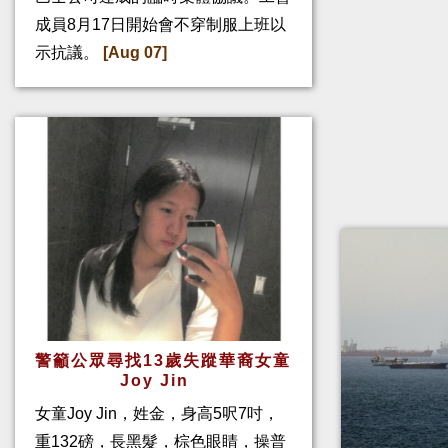
成員8月17日開始會不穿制服上班以
示抗議。
[Aug 07]
警籲公眾尋找13歲失蹤華裔女童
Joy Jin
女童Joy Jin，姓金，身高5呎7吋，
重132磅，長黑髮，棕色眼睛，操普