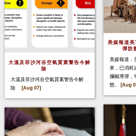
美媒報道美
彈防
美媒報道，
大溫及菲沙河谷空氣質素警告今解
來，已消耗
除
攔截導彈，
大溫及菲沙河谷空氣質素警告今解
態。
[Aug 0
除
[Aug 07]