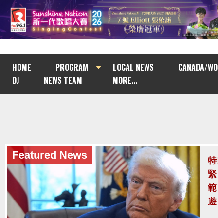
HOME
PROGRAM
LOCAL NEWS
CANADA/WO
DJ
NEWS TEAM
MORE...
Featured News
Featured News
特
泰
緊
至
範
泰
遊
案