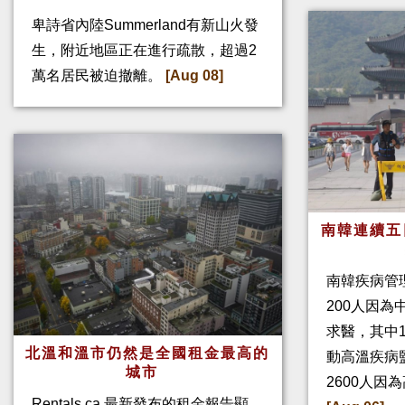
卑詩省內陸Summerland有新山火發
生，附近地區正在進行疏散，超過2
萬名居民被迫撤離。
[Aug 08]
南韓連續五
南韓疾病管
200人因
求醫，其中
北溫和溫市仍然是全國租金最高的
動高溫疾病
城市
2600人因
Rentals.ca 最新發布的租金報告顯