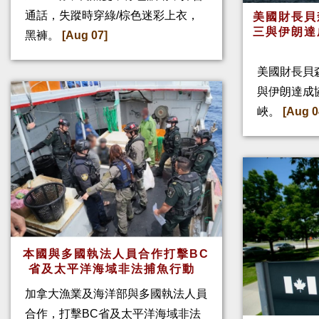
通話，失蹤時穿綠/棕色迷彩上衣，
美國財長貝
三與伊朗達
黑褲。
[Aug 07]
美國財長貝
與伊朗達成
峽。
[Aug 0
本國與多國執法人員合作打擊BC
省及太平洋海域非法捕魚行動
加拿大漁業及海洋部與多國執法人員
合作，打擊BC省及太平洋海域非法