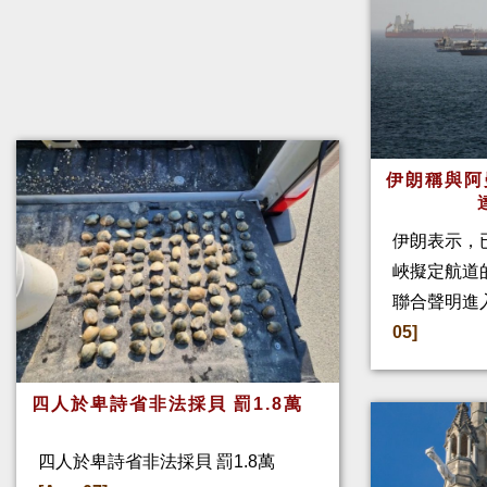
伊朗稱與阿
伊朗表示，
峽擬定航道
聯合聲明進
05]
四人於卑詩省非法採貝 罰1.8萬
四人於卑詩省非法採貝 罰1.8萬