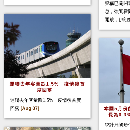
聲稱已關閉
息，強調霍
開放，伊朗
運聯去年客量跌1.5% 疫情後首
度回落
運聯去年客量跌1.5% 疫情後首度
回落
[Aug 07]
本國5月份
長為0.
統計局初步