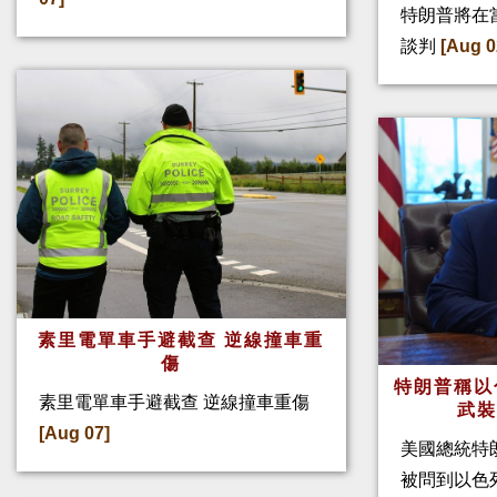
特朗普將在
談判
[Aug 0
素里電單車手避截查 逆線撞車重
傷
特朗普稱以
素里電單車手避截查 逆線撞車重傷
武
[Aug 07]
美國總統特
被問到以色