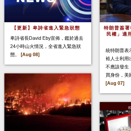
【更新】卑詩省進入緊急狀態
特朗普簽署
民權」適
卑詩省長David Eby宣佈，鑑於過去
24小時山火情況，全省進入緊急狀
統特朗普表
態。
[Aug 08]
裕人士利用
不應該發生
買身份，美
[Aug 07]