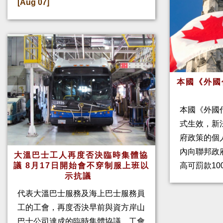
[Aug 07]
本國《外國
本國《外國
式生效，新
府政策的個人
內向聯邦政
大溫巴士工人再度否決臨時集體協
高可罰款10
議 8月17日開始會不穿制服上班以
示抗議
代表大溫巴士服務及海上巴士服務員
工的工會，再度否決早前與資方岸山
巴士公司達成的臨時集體協議。工會