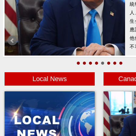
統
槍
人
2
生
示
應
1
他
者
不
Local News
Cana