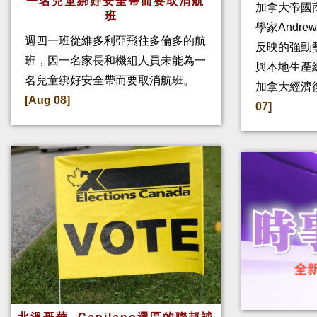
一名兒童綁好安全帶而要取消航
加拿大帝國
班
學家Andre
週四一班從維多利亞飛往多倫多的航
反映的強勁
班，因一名家長和機組人員未能為一
與本地生產
名兒童綁好安全帶而要取消航班。
加拿大經濟
[Aug 08]
07]