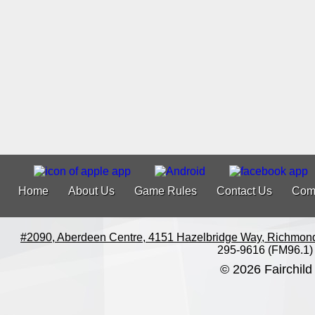
Home
About Us
Game Rules
Contact Us
Com
#2090, Aberdeen Centre, 4151 Hazelbridge Way, Richmon
295-9616 (FM96.1)
© 2026 Fairchild