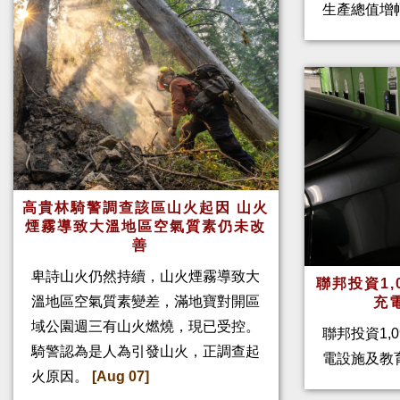
生產總值增幅
高貴林騎警調查該區山火起因 山火
煙霧導致大溫地區空氣質素仍未改
善
卑詩山火仍然持續，山火煙霧導致大
聯邦投資1,
溫地區空氣質素變差，滿地寶對開區
充
域公園週三有山火燃燒，現已受控。
聯邦投資1,
騎警認為是人為引發山火，正調查起
電設施及教
火原因。
[Aug 07]