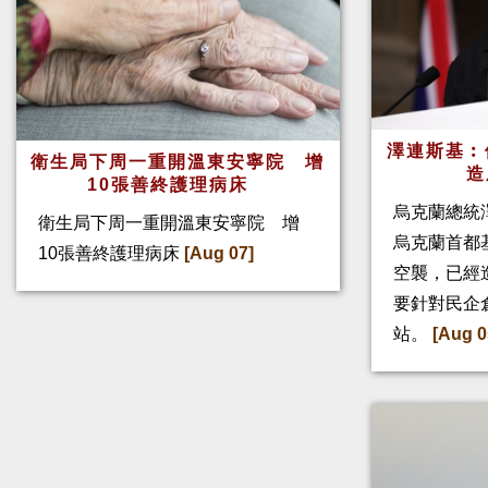
澤連斯基︰
衛生局下周一重開溫東安寧院 增
造
10張善終護理病床
烏克蘭總統
衛生局下周一重開溫東安寧院 增
烏克蘭首都
10張善終護理病床
[Aug 07]
空襲，已經
要針對民企
站。
[Aug 0