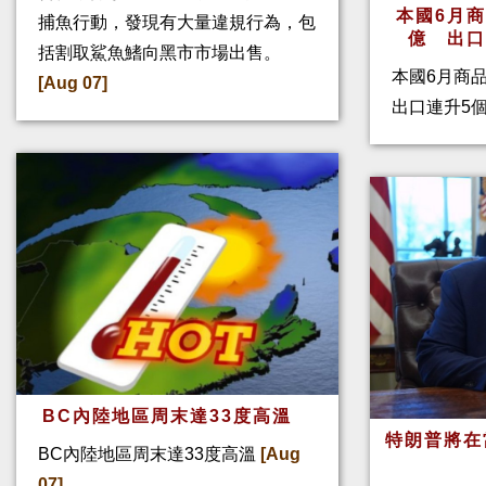
本國6月
捕魚行動，發現有大量違規行為，包
億 出
括割取鯊魚鰭向黑市市場出售。
本國6月商
[Aug 07]
出口連升5
BC內陸地區周末達33度高溫
特朗普將在
BC內陸地區周末達33度高溫
[Aug
07]