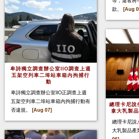
等，違者將
款。
[Aug 0
卑詩獨立調查辦公室IIO調查上週
五架空列車二埠站車箱內拘捕行
動
卑詩獨立調查辦公室IIO正調查上週
五架空列車二埠站車箱內拘捕行動有
總理卡尼說他
否違規。
[Aug 07]
拿大乳製
總理卡尼說,
大乳製品產