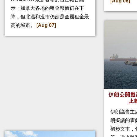
[Aug 06]
示，加拿大各地的租金報價仍在下
降，但北溫和溫市仍然是全國租金最
高的城市。
[Aug 07]
伊朗公開擬
止
伊朗議會主
朗擬議的霍
初步文本，