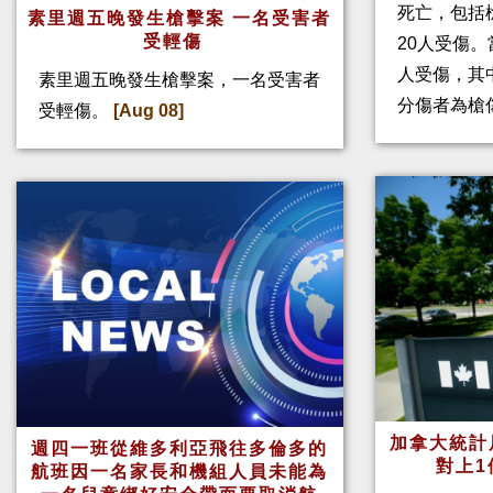
死亡，包括
素里週五晚發生槍擊案 一名受害者
受輕傷
20人受傷。
人受傷，其
素里週五晚發生槍擊案，一名受害者
分傷者為槍
受輕傷。
[Aug 08]
加拿大統計
週四一班從維多利亞飛往多倫多的
對上1
航班因一名家長和機組人員未能為