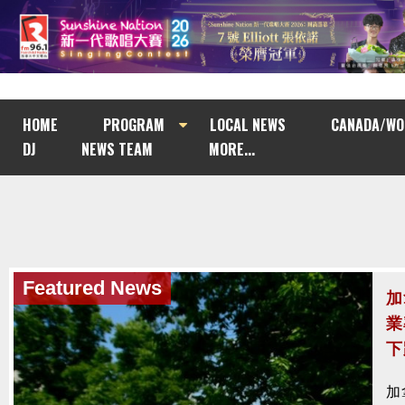
HOME
PROGRAM
LOCAL NEWS
CANADA/WO
DJ
NEWS TEAM
MORE...
Featured News
加
法
涉
加