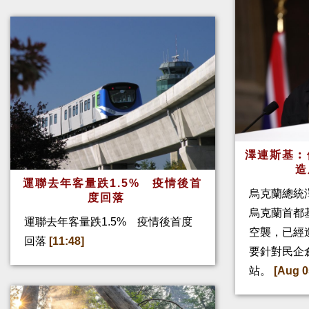
澤連斯基︰
造
運聯去年客量跌1.5% 疫情後首
烏克蘭總統
度回落
烏克蘭首都
運聯去年客量跌1.5% 疫情後首度
空襲，已經
回落
[11:48]
要針對民企
站。
[Aug 0