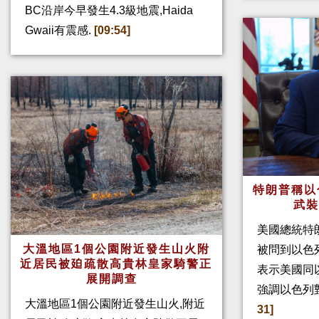
BC沿岸今早發生4.3級地震,Haida
Gwaii有震感.
[09:54]
特朗普稱以
武
美國總統特
大溫地區1個公園附近發生山火附
被問到以色
近居民被廹疏散高貴林皇家騎警正
表示美國同
展開調查
強調以色列
大溫地區1個公園附近發生山火,附近
31]