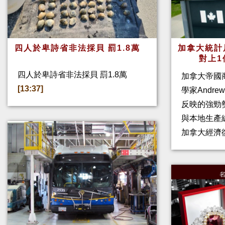
四人於卑詩省非法採貝 罰1.8萬
加拿大統計
對上1
四人於卑詩省非法採貝 罰1.8萬
加拿大帝國
[13:37]
學家Andre
反映的強勁
與本地生產
加拿大經濟