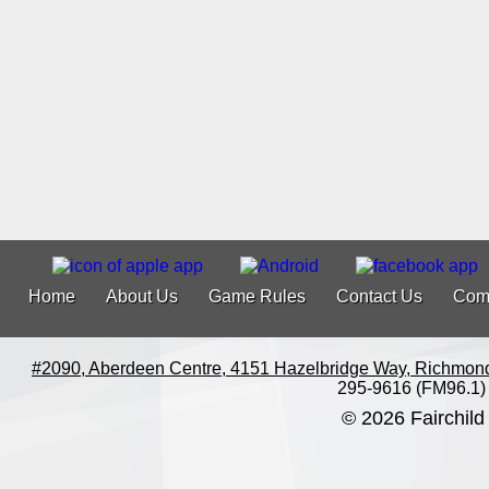
Home
About Us
Game Rules
Contact Us
Com
#2090, Aberdeen Centre, 4151 Hazelbridge Way, Richmon
295-9616 (FM96.1)
© 2026 Fairchild