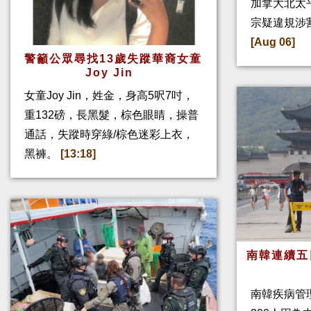
加拿大北太
宗疑違規涉
[Aug 06]
警籲公眾尋找13歲失蹤華裔女童
Joy Jin
女童Joy Jin，姓金，身高5呎7吋，
重132磅，長黑髮，棕色眼睛，操普
通話，失蹤時穿綠/棕色迷彩上衣，
黑褲。
[13:18]
南韓連續五
南韓疾病管