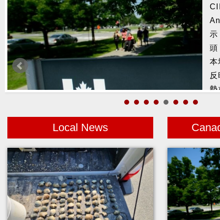
捕
鰭
Local News
Cana