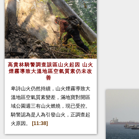
高貴林騎警調查該區山火起因 山火
煙霧導致大溫地區空氣質素仍未改
善
卑詩山火仍然持續，山火煙霧導致大
溫地區空氣質素變差，滿地寶對開區
域公園週三有山火燃燒，現已受控。
騎警認為是人為引發山火，正調查起
火原因。
[11:38]