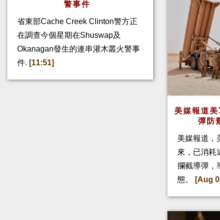
警事件
省東部Cache Creek Clinton警方正
在調查今個星期在Shuswap及
Okanagan發生的連串灌木叢火警事
件.
[11:51]
美媒報道美
彈防
美媒報道，
來，已消耗
攔截導彈，
態。
[Aug 0