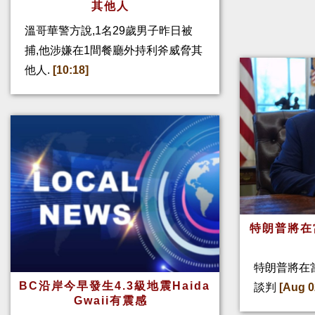
其他人
溫哥華警方說,1名29歲男子昨日被
捕,他涉嫌在1間餐廳外持利斧威脅其
他人.
[10:18]
特朗普將在
特朗普將在
BC沿岸今早發生4.3級地震Haida
談判
[Aug 0
Gwaii有震感