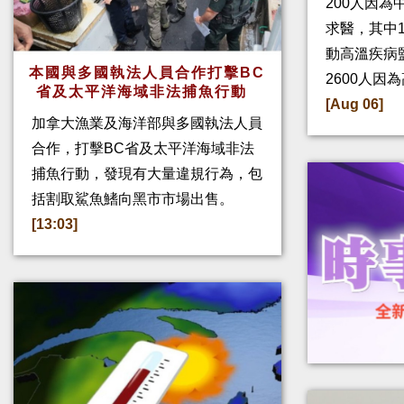
200人因
求醫，其中
動高溫疾病
本國與多國執法人員合作打擊BC
2600人因
省及太平洋海域非法捕魚行動
[Aug 06]
加拿大漁業及海洋部與多國執法人員
合作，打擊BC省及太平洋海域非法
捕魚行動，發現有大量違規行為，包
括割取鯊魚鰭向黑市市場出售。
[13:03]