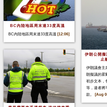
BC內陸地區周末達33度高溫
BC內陸地區周末達33度高溫
[12:06]
伊朗公開擬
止
伊朗議會主
朗擬議的霍
初步文本，
等，違者將
款。
[Aug 0