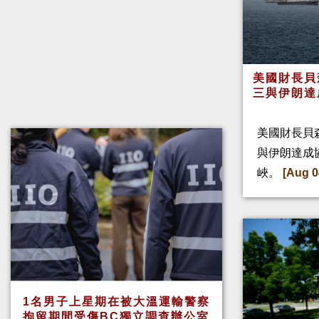
美國財長貝
三與伊朗達
美國財長貝
與伊朗達成
峽。
[Aug 0
1名男子上星期在被大溫運輸警察
拘留期間受傷BC獨立調查辦公室