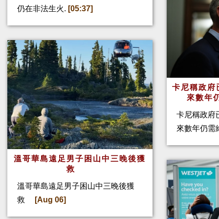
仍在非法生火.
[05:37]
卡尼稱政府
來數年
卡尼稱政府
來數年仍需
溫哥華島遠足男子困山中三晚後獲
救
溫哥華島遠足男子困山中三晚後獲
救
[Aug 06]