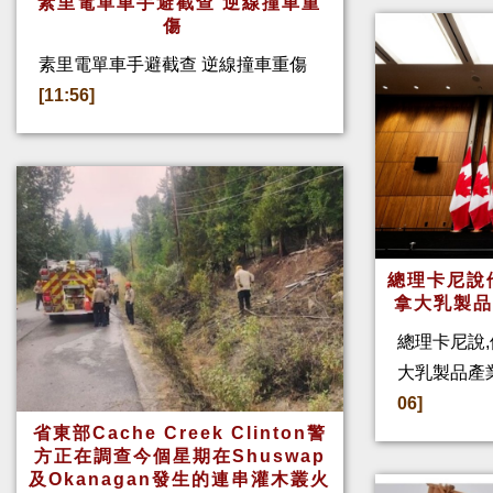
素里電單車手避截查 逆線撞車重
傷
素里電單車手避截查 逆線撞車重傷
[11:56]
總理卡尼說他
拿大乳製
總理卡尼說,
大乳製品產
06]
省東部Cache Creek Clinton警
方正在調查今個星期在Shuswap
及Okanagan發生的連串灌木叢火