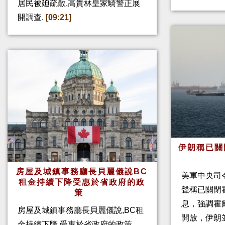
居民被廹疏散,高貴林皇家騎警正展
開調查.
[09:21]
伊朗稱已關
房屋及城鎮事務廳長貝麗儀說BC
美軍中央司
租金持續下降受惠於省政府的政
聲稱已關閉
策
息，強調霍
房屋及城鎮事務廳長貝麗儀說,BC租
開放，伊朗
金持續下降,受惠於省政府的政策.