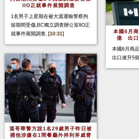
IIO正就事件展開調查
1名男子上星期在被大溫運輸警察拘
留期間受傷,BC獨立調查辦公室IIO正
本國6月
就事件展開調查.
[10:31]
億 出
本國6月商
出口連升5
溫哥華警方說1名29歲男子昨日被
捕他涉嫌在1間餐廳外持利斧威脅