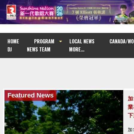
HOME
PROGRAM
LOCAL NEWS
CANADA/WO
DJ
NEWS TEAM
MORE...
Featured News
Featured News
加
加
業
法
下
涉
加
加