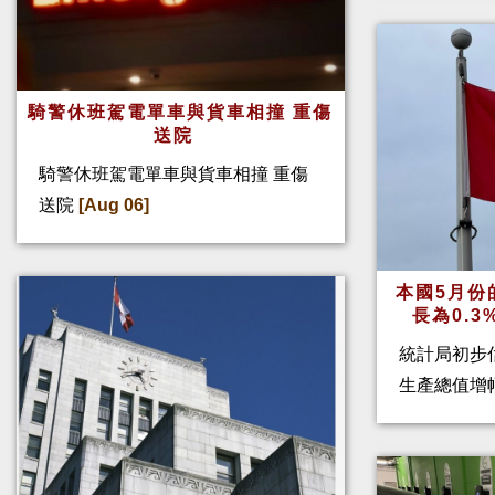
騎警休班駕電單車與貨車相撞 重傷
送院
騎警休班駕電單車與貨車相撞 重傷
送院
[Aug 06]
本國5月份
長為0.
統計局初步
生產總值增幅