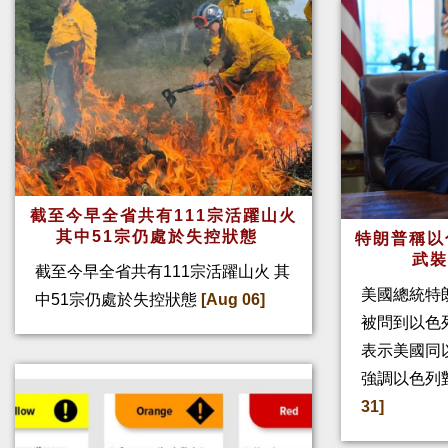
截至今早全省共有111宗活躍山火
其中51宗仍處於失控狀態
特朗普稱以
武
截至今早全省共有111宗活躍山火 其
美國總統特
中51宗仍處於失控狀態
[Aug 06]
被問到以色
表示美國同
強調以色列
31]