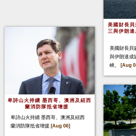
美國財長貝
三與伊朗達
美國財長貝
與伊朗達成
峽。
[Aug 0
卑詩山火持續 墨西哥、澳洲及紐西
蘭消防隊抵省增援
卑詩山火持續 墨西哥、澳洲及紐西
蘭消防隊抵省增援
[Aug 06]