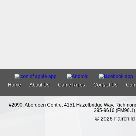
Home
About Us
Game Rules
Contact Us
Com
#2090, Aberdeen Centre, 4151 Hazelbridge Way, Richmon
295-9616 (FM96.1)
© 2026 Fairchild