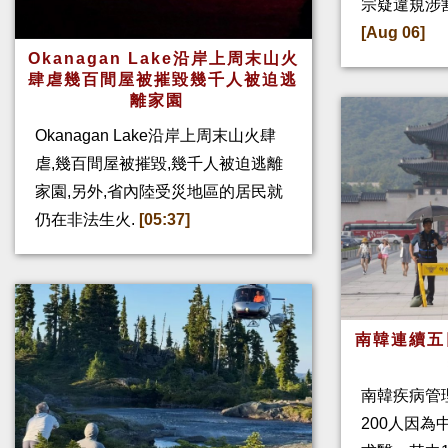
宗疑違規涉
[Aug 06]
Okanagan Lake沿岸上周末山火
肆虐幾百間屋被摧毀幾千人被迫逃
離家園
Okanagan Lake沿岸上周末山火肆
虐,幾百間屋被摧毀,幾千人被迫逃離
家園,另外,省內陸受災地區的居民就
仍在非法生火.
[05:37]
南韓連續五
南韓疾病管
200人因