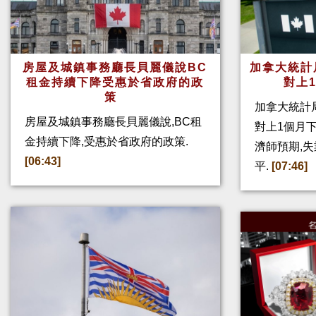
房屋及城鎮事務廳長貝麗儀說BC
加拿大統計
租金持續下降受惠於省政府的政
對上
策
加拿大統計局
房屋及城鎮事務廳長貝麗儀說,BC租
對上1個月下
金持續下降,受惠於省政府的政策.
濟師預期,
[06:43]
平.
[07:46]