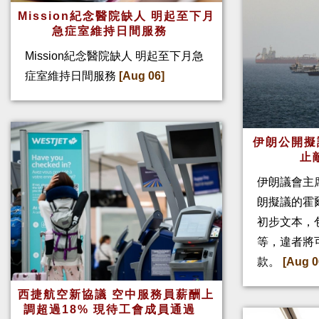
Mission紀念醫院缺人 明起至下月
急症室維持日間服務
Mission紀念醫院缺人 明起至下月急
症室維持日間服務
[Aug 06]
伊朗公開擬
止
伊朗議會主
朗擬議的霍
初步文本，
等，違者將
款。
[Aug 0
西捷航空新協議 空中服務員薪酬上
調超過18% 現待工會成員通過