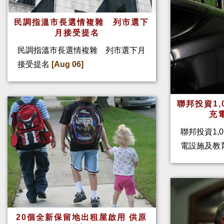
民調指溫市長選情複雜 列市選下
月接受提名
民調指溫市長選情複雜 列市選下月
接受提名
[Aug 06]
聯邦投資1,
充
聯邦投資1,
電設施及教
20個全新保留地出租屋啟用 供原