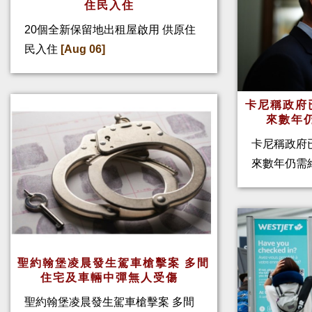
住民入住
20個全新保留地出租屋啟用 供原住
民入住
[Aug 06]
卡尼稱政府
來數年
卡尼稱政府
來數年仍需
聖約翰堡凌晨發生駕車槍擊案 多間
住宅及車輛中彈無人受傷
聖約翰堡凌晨發生駕車槍擊案 多間