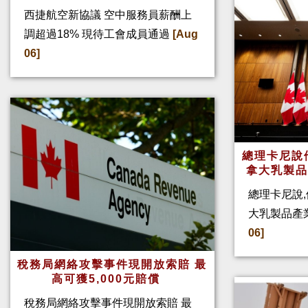
西捷航空新協議 空中服務員薪酬上
調超過18% 現待工會成員通過
[Aug
06]
總理卡尼說他
拿大乳製
總理卡尼說,
大乳製品產
06]
稅務局網絡攻擊事件現開放索賠 最
高可獲5,000元賠償
稅務局網絡攻擊事件現開放索賠 最