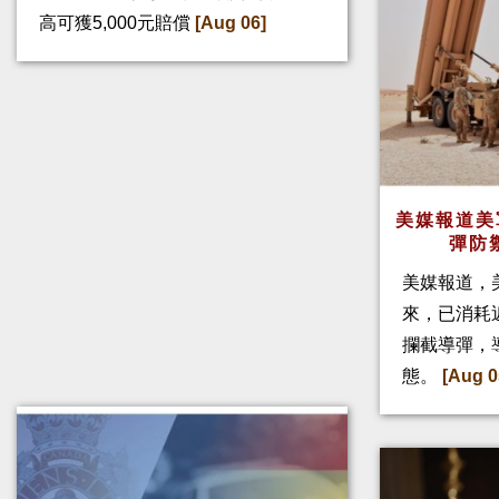
高可獲5,000元賠償
[Aug 06]
美媒報道美
彈防
美媒報道，
來，已消耗
攔截導彈，
態。
[Aug 0