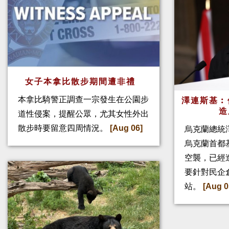
女子本拿比散步期間遭非禮
本拿比騎警正調查一宗發生在公園步
澤連斯基︰
造
道性侵案，提醒公眾，尤其女性外出
散步時要留意四周情況。
[Aug 06]
烏克蘭總統
烏克蘭首都
空襲，已經
要針對民企
站。
[Aug 0