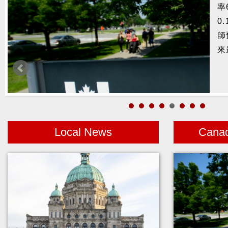
率
捕
0
鰭
師
來
Local News
Cana