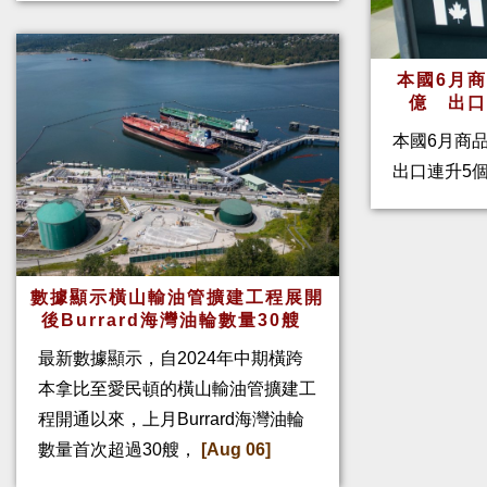
本國6月
億 出
本國6月商
出口連升5
數據顯示橫山輸油管擴建工程展開
後Burrard海灣油輪數量30艘
最新數據顯示，自2024年中期橫跨
本拿比至愛民頓的橫山輸油管擴建工
程開通以來，上月Burrard海灣油輪
數量首次超過30艘，
[Aug 06]