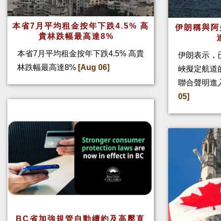
本省7月平均租金按年下跌4.5% 高
伊朗稱與阿
貴林跌幅最高達8%
本省7月平均租金按年下跌4.5% 高貴
伊朗表示，
林跌幅最高達8%
[Aug 06]
峽擬定航道
聯合聲明進
05]
BC省加強規管自動續約及高壓直