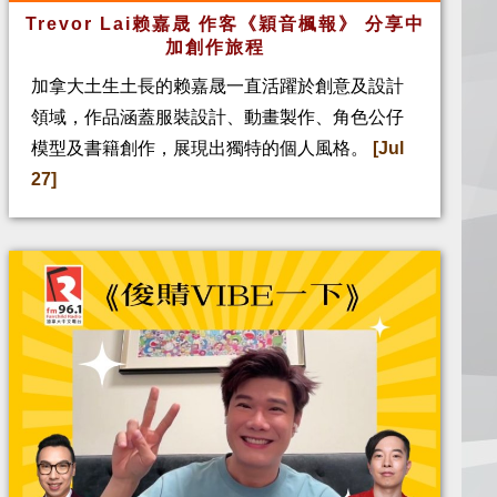
Trevor Lai赖嘉晟 作客《穎音楓報》 分享中
加創作旅程
加拿大土生土長的赖嘉晟一直活躍於創意及設計
領域，作品涵蓋服裝設計、動畫製作、角色公仔
模型及書籍創作，展現出獨特的個人風格。
[Jul
27]