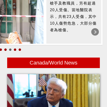
槍手及教職員，另有超過
20人受傷。當地醫院表
由加拿大中文電台主辦的
示，共有23人受傷，其中
年度音樂盛事
10人傷勢危急，大部分傷
《Sunshine Nation 新一
者為槍傷。
代歌唱大賽 2026》終於
圓滿落幕。今屆各大獎項
終於塵埃落定，賽果如
下。
Canada/World News