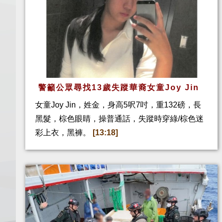
警籲公眾尋找13歲失蹤華裔女童Joy Jin
女童Joy Jin，姓金，身高5呎7吋，重132磅，長
黑髮，棕色眼睛，操普通話，失蹤時穿綠/棕色迷
彩上衣，黑褲。
[13:18]