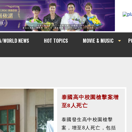
A/WORLD NEWS
HOT TOPICS
MOVIE & MUSIC
P
泰國高中校園槍擊案增
《Sunshine Nation
至8人死亡
新一代歌唱大賽
2026》圓滿落幕 7 號
泰國發生高中校園槍擊
Elliott 張依諾 榮膺冠
案，增至8人死亡，包括
軍