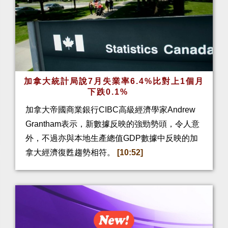
加拿大統計局說7月失業率6.4%比對上1個月
下跌0.1%
加拿大帝國商業銀行CIBC高級經濟學家Andrew
Grantham表示，新數據反映的強勁勢頭，令人意
外，不過亦與本地生產總值GDP數據中反映的加
拿大經濟復甦趨勢相符。
[10:52]