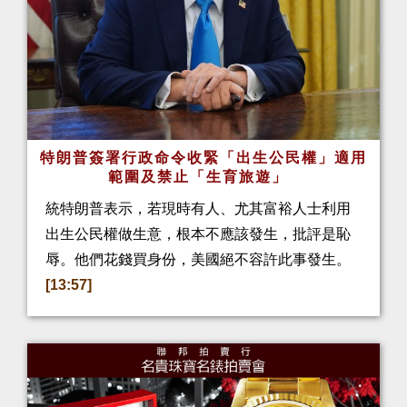
特朗普簽署行政命令收緊「出生公民權」適用
範圍及禁止「生育旅遊」
統特朗普表示，若現時有人、尤其富裕人士利用
出生公民權做生意，根本不應該發生，批評是恥
辱。他們花錢買身份，美國絕不容許此事發生。
[13:57]