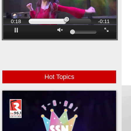
00:00
0:21
Progress:
Loaded:
-0:08
0%
0%
Play
Mute
Fullscreen
Hot Topics