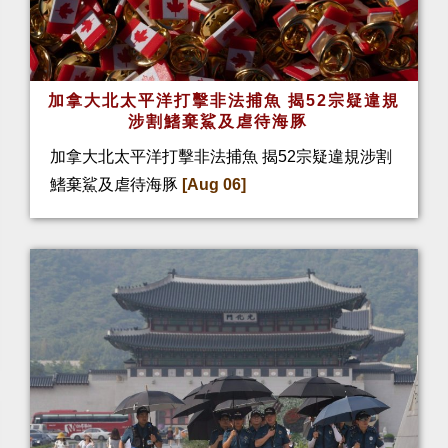
加拿大北太平洋打擊非法捕魚 揭52宗疑違規
涉割鰭棄鯊及虐待海豚
加拿大北太平洋打擊非法捕魚 揭52宗疑違規涉割
鰭棄鯊及虐待海豚
[Aug 06]