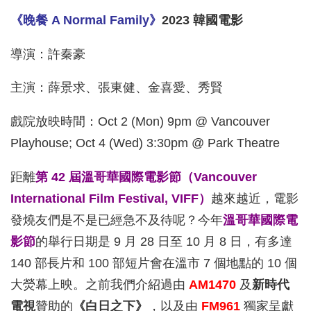
《晚餐 A Normal Family》
2023 韓國電影
導演：許秦豪
主演：薛景求、張東健、金喜愛、秀賢
戲院放映時間：Oct 2 (Mon) 9pm @ Vancouver
Playhouse; Oct 4 (Wed) 3:30pm @ Park Theatre
距離
第 42 屆溫哥華國際電影節（Vancouver
International Film Festival, VIFF）
越來越近，電影
發燒友們是不是已經急不及待呢？今年
溫哥華國際電
影節
的舉行日期是 9 月 28 日至 10 月 8 日，有多達
140 部長片和 100 部短片會在溫市 7 個地點的 10 個
大熒幕上映。之前我們介紹過由
AM1470
及
新時代
電視
贊助的
《白日之下》
，以及由
FM961
獨家呈獻