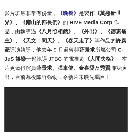
影片班底非常有份量，
《晚餐》
是製
作《萬惡新世
界》、《南山的部長們》
的
HIVE Media Corp
作
品，由執導過
《八月照相館》、《外出》、《德惠翁
主》、《天文：問天》、《春天走了》
等作品的
許秦
豪
導演執導，他去年 9 月還曾與
薛景求
所屬公司
C-
JeS 娛樂
一起執導 JTBC 的電視劇
《人間失格》
。本
片更邀得演員
薛景求、張東健、金喜愛
及
秀賢
聯袂演
出，台前幕後陣容強勁，令新片未映先矚目！