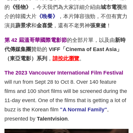
的
《怪物》
，今天我們為大家詳細介紹由
城市電視
推
介的韓國大片
《晚餐》
，本片陣容強勁，不但有實力
演員
薜景求
和
金喜愛
，還有不老男神
張東健
！
第 42 屆溫哥華國際電影節
的全部片單，以及由
新時
代傳媒集團
贊助的
VIFF「Cinema of East Asia」
（東亞電影）系列
，
請按
此瀏覽
。
The 2023 Vancouver International Film Festival
will run from Sept 28 to Oct 8. Over 140 feature
films and 100 short films will be screened during the
11-day event. One of the films that is getting a lot of
buzz is the Korean film
"A Normal Family"
,
presented by
Talentvision
.