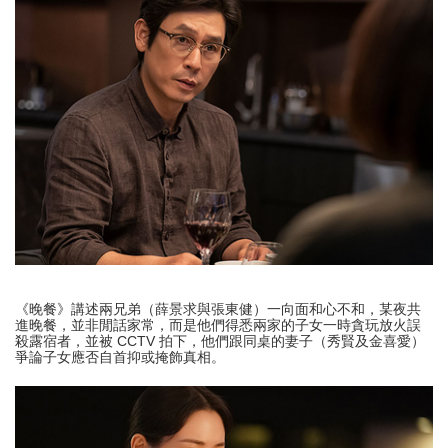
《晚餐》講述兩兄弟（薛景求與張東健）一向面和心不和，某夜共
進晚餐，並非閒話家常，而是他們得悉兩家的子女一時貪玩放火誤
殺露宿者，並被 CCTV 拍下，他們跟同桌的妻子（秀賢及金喜愛）
爭論子女應否自首抑或掩飾真相。