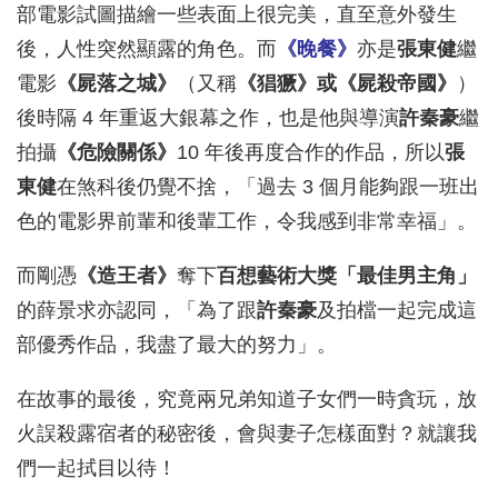
部電影試圖描繪一些表面上很完美，直至意外發生
後，人性突然顯露的角色。而
《晚餐》
亦是
張東健
繼
電影
《屍落之城》
（又稱
《猖獗》或
《屍殺帝國》
）
後時隔 4 年重返大銀幕之作，也是他與導演
許秦豪
繼
拍攝
《危險關係》
10 年後再度合作的作品，所以
張
東健
在煞科後仍覺不捨，「過去 3 個月能夠跟一班出
色的電影界前輩和後輩工作，令我感到非常幸福」。
而剛憑
《造王者》
奪下
百想藝術大獎「最佳男主角」
的薛景求亦認同，「為了跟
許秦豪
及拍檔一起完成這
部優秀作品，我盡了最大的努力」。
在故事的最後，究竟兩兄弟知道子女們一時貪玩，放
火誤殺露宿者的秘密後，會與妻子怎樣面對？就讓我
們一起拭目以待！