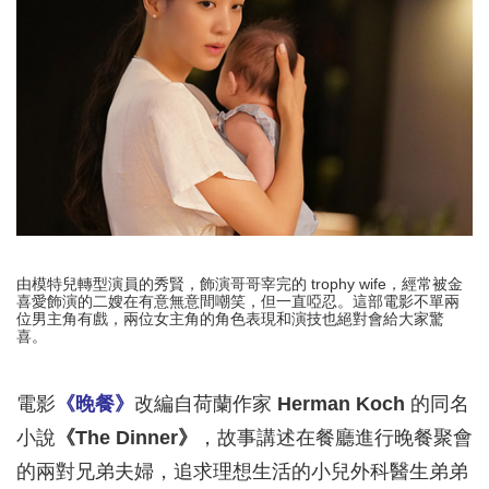
由模特兒轉型演員的秀賢，飾演哥哥宰完的 trophy wife，經常被金
喜愛飾演的二嫂在有意無意間嘲笑，但一直啞忍。這部電影不單兩
位男主角有戲，兩位女主角的角色表現和演技也絕對會給大家驚
喜。
電影
《晚餐》
改編自荷蘭作家
Herman Koch
的同名
小說
《The Dinner》
，故事講述在餐廳進行晚餐聚會
的兩對兄弟夫婦，追求理想生活的小兒外科醫生弟弟