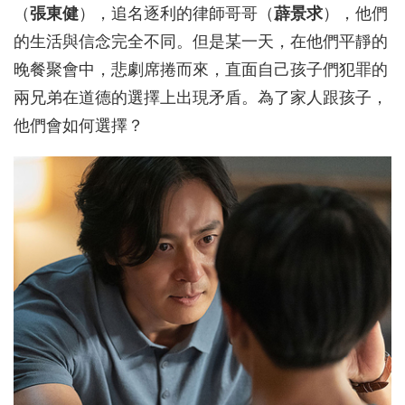
（
張東健
），追名逐利的律師哥哥（
薜景求
），他們
的生活與信念完全不同。但是某一天，在他們平靜的
晚餐聚會中，悲劇席捲而來，直面自己孩子們犯罪的
兩兄弟在道德的選擇上出現矛盾。為了家人跟孩子，
他們會如何選擇？