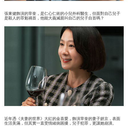
張東健飾演的宰奎，是仁心仁術的小兒外科醫生，但面對自己兒子
是殺人的罪魁禍首，他能大義滅親叫自己的兒子自首嗎？
近年憑《夫妻的世界》大紅的金喜愛，飾演宰奎的妻子妍京，表面
生活美滿，但其實一直受情緒病困擾，兒子犯罪，更讓她崩潰。