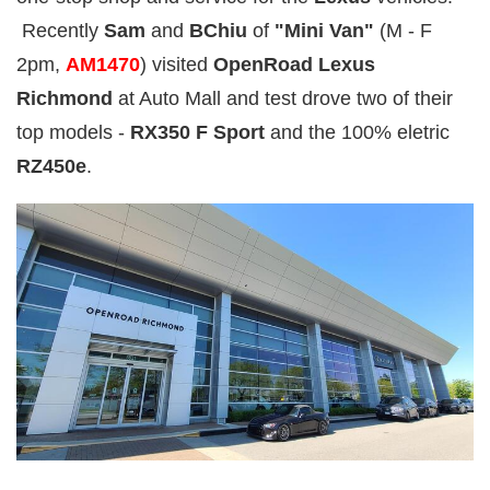
Recently
Sam
and
BChiu
of
"Mini Van"
(M - F
2pm,
AM1470
) visited
OpenRoad Lexus
Richmond
at Auto Mall and test drove two of their
top models -
RX350 F Sport
and the 100% eletric
RZ450e
.