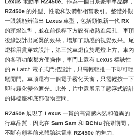
Lexus
電動車
RZ450e
。作為一個日系豪華車品牌，
RZ450e
的外型、性能和設備都相當吸引。整體外觀
一眼就能辨識出
Lexus
車型，包括類似新一代
RX
的頭燈造型，並在前保桿下方設有散熱進氣孔。車頂
後緣設計出尾翼的效果，增加了動感的視覺效果。尾
燈採用貫穿式設計，第三煞車燈位於尾燈上方。車內
的各項功能都方便操作，車門上還有
Lexus
標誌性
的 e-Latch 電子式門把設計，只需輕輕推一下即可輕
鬆開門。車頂還有一個電子霧化天窗，只需輕按一下
即時霧化變色遮光。此外，片中還展示了懸浮式設計
的排檔座和底部儲物空間。
RZ450e
展現了
Lexus
一貫的高質感內裝和優異的
行車品質，因此在
Sam Sam
和
BChiu
拍攝期間，
不斷有顧客前來體驗純電車
RZ450e
的魅力。