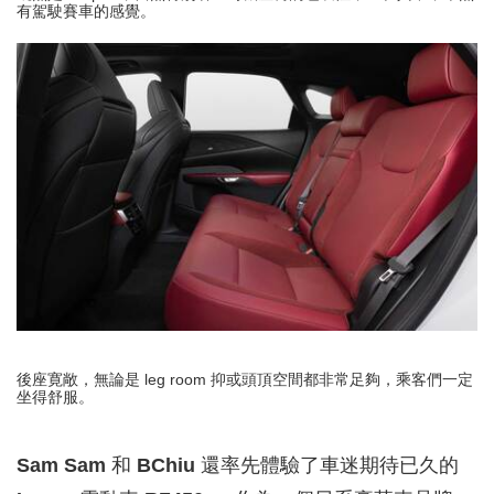
有駕駛賽車的感覺。
後座寛敞，無論是 leg room 抑或頭頂空間都非常足夠，乘客們一定
坐得舒服。
Sam Sam
和
BChiu
還率先體驗了車迷期待已久的