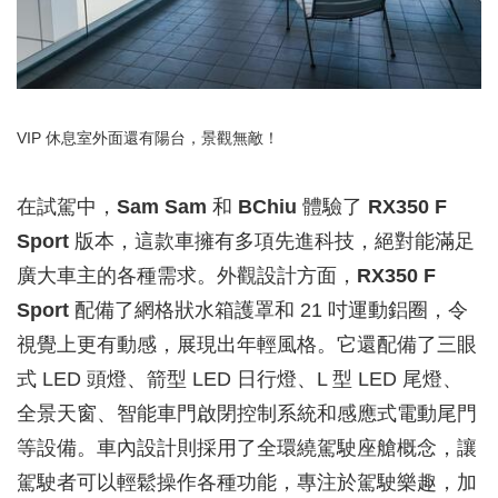
VIP 休息室外面還有陽台，景觀無敵！
在試駕中，
Sam Sam
和
BChiu
體驗了
RX350 F
Sport
版本，這款車擁有多項先進科技，絕對能滿足
廣大車主的各種需求。外觀設計方面，
RX350 F
Sport
配備了網格狀水箱護罩和 21 吋運動鋁圈，令
視覺上更有動感，展現出年輕風格。它還配備了三眼
式 LED 頭燈、箭型 LED 日行燈、L 型 LED 尾燈、
全景天窗、智能車門啟閉控制系統和感應式電動尾門
等設備。車內設計則採用了全環繞駕駛座艙概念，讓
駕駛者可以輕鬆操作各種功能，專注於駕駛樂趣，加