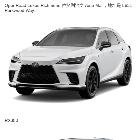
OpenRoad Lexus Richmond 位於列治文 Auto Mall，地址是 5631
Parkwood Way。
RX350