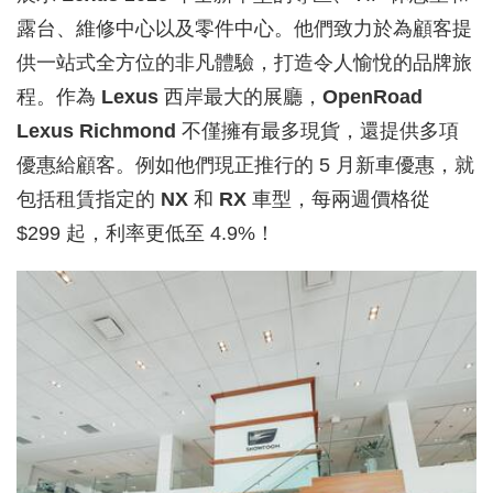
露台、維修中心以及零件中心。他們致力於為顧客提
供一站式全方位的非凡體驗，打造令人愉悅的品牌旅
程。作為
Lexus
西岸最大的展廳，
OpenRoad
Lexus Richmond
不僅擁有最多現貨，還提供多項
優惠給顧客。例如他們現正推行的 5 月新車優惠，就
包括租賃指定的
NX
和
RX
車型，每兩週價格從
$299 起，利率更低至 4.9%！