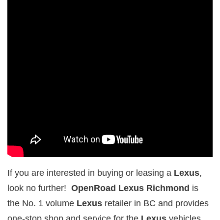
If you are interested in buying or leasing a
Lexus
,
look no further!
OpenRoad Lexus Richmond
is
the No. 1 volume
Lexus
retailer in BC and provides
one-stop shop and service for the
Lexus
vehicles.