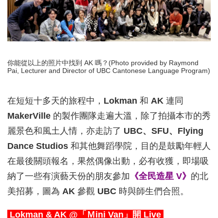
你能從以上的照片中找到 AK 嗎？(Photo provided by Raymond
Pai, Lecturer and Director of UBC Cantonese Language Program)
在短短十多天的旅程中，
Lokman
和
AK
連同
MakerVille
的製作團隊走遍大溫，除了拍攝本市的秀
麗景色和風土人情，亦走訪了
UBC、SFU、Flying
Dance Studios
和其他舞蹈學院，目的是鼓勵年輕人
在最後關頭報名，果然偶像出動，必有收獲，即場吸
納了一些有演藝天份的朋友參加
《全民造星 V》
的北
美招募，圖為
AK
參觀
UBC
時與師生們合照。
Lokman & AK @「Ｍini Van」開 Live