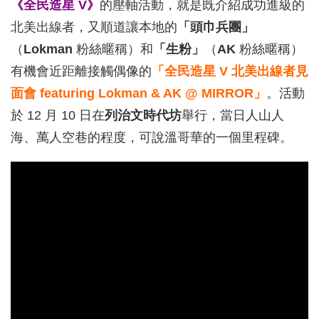
《全民造星 V》
的壓軸活動，就是既介紹成功進級的
北美出線者，又順道讓本地的
「頭巾兵團」
（
Lokman
粉絲暱稱）和
「生粉」
（
AK
粉絲暱稱）
有機會近距離接觸偶像的
「全民造星 V 北美出線者見
面會 featuring Lokman & AK @ MIRROR」
。活動
於 12 月 10 日在
列治文時代坊
舉行，當日人山人
海、萬人空巷的程度，可說溫哥華的一個里程碑。