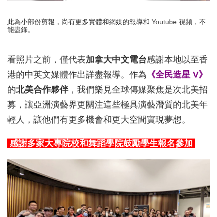
此為小部份剪報，尚有更多實體和網媒的報導和 Youtube 視頻，不
能盡錄。
看照片之前，僅代表
加拿大中文電台
感謝本地以至香
港的中英文媒體作出詳盡報導。作為
《全民造星 V》
的
北美合作夥伴
，我們樂見全球傳媒聚焦是次北美招
募，讓亞洲演藝界更關注這些極具演藝潛質的北美年
輕人，讓他們有更多機會和更大空間實現夢想。
感謝多家大專院校和舞蹈學院鼓勵學生報名參加