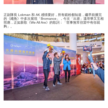
正副隊長 Lokman 和 AK 感情要好，所有鏡粉都知道，繼早前播完
的《繩角》中多次展現「Bromance」，今次「出差」溫哥華又互相
照應，正如新歌《We All Are》的歌詞：「世事無常但當中有你就
夠」。