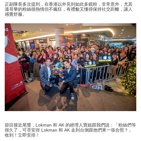
正副隊長多次提到，在香港以外見到如此多鏡粉，非常意外，尤其
溫哥華的粉絲很熱情但不瘋狂，有禮貌又懂得保持社交距離，讓人
感覺舒服。
節目接近尾聲，Lokman 和 AK 的經理人寶姐跟我們說：「粉絲們等
很久了，可否安排 Lokman 和 AK 走到台側跟他們來一張合照？」
收到！立即安排！