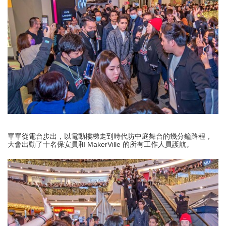
單單從電台步出，以電動樓梯走到時代坊中庭舞台的幾分鐘路程，
大會出動了十名保安員和 MakerVille 的所有工作人員護航。