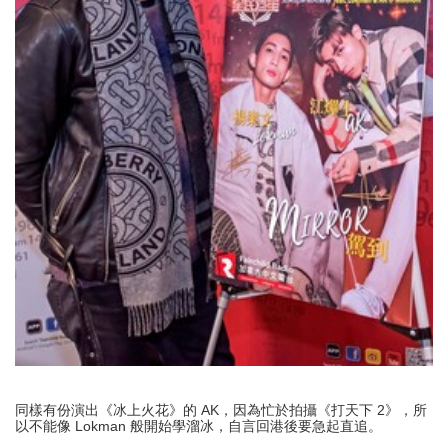
同樣有份演出《冰上火花》的 AK，因為忙於拍攝《打天下 2》，所
以不能像 Lokman 般開始學溜冰，自言回港後要急起直追。