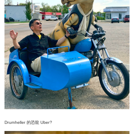
Drumheller 的恐龍 Uber?