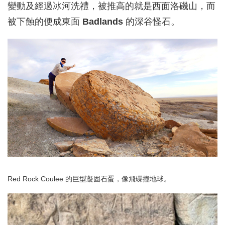
變動及經過冰河洗禮，被推高的就是西面洛磯山，而
被下蝕的便成東面
Badlands
的深谷怪石。
Red Rock Coulee 的巨型凝固石蛋，像飛碟撞地球。