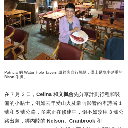
Patricia 的 Water Hole Tavern 讓顧客自行燒扒，碟上是塊半磅重的
Bison 牛扒。
在 7 月 2 日，
Celina
和
文楓
會先分享計劃行程和裝
備的小貼士，例如去年受山火及豪雨影響的卑詩省 1
號和 5 號公路，多處正在修建中，倒不如改用 3 號公
路出遊，經內陸的
Nelson、Cranbrook
和