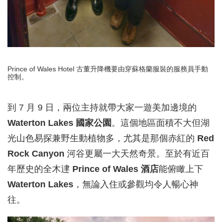
Prince of Wales Hotel 古董升降機要由穿蘇格蘭服裝的服務員手動
控制。
到 7 月 9 日，兩位主持就帶大家一遊美加邊境的
Waterton Lakes 國家公園
。這個地區面積不大但湖
光山色易探兼野生動植物多，尤其是那個赤紅的
Red
Rock Canyon
河谷更屬一大天然奇景。至於有近百
年歷史的全木䢖
Prince of Wales 酒店
能俯瞰上下
Waterton Lakes
，無論入住或參觀均令人暢心神
往。