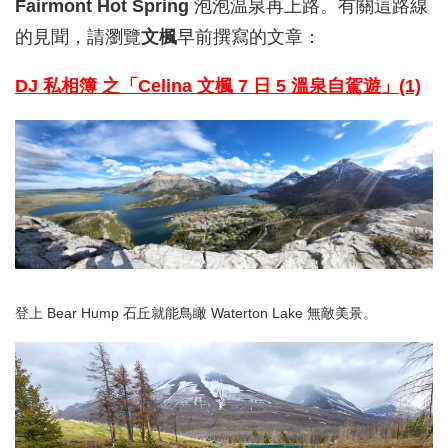
Fairmont Hot Spring
泡泡温泉再上路。有關這路線
的見聞，請瀏覽
文楓
早前撰寫的文章：
DJ 私相簿 之「Celina
文楓 7 日 5 溫泉自駕遊」(1)
登上 Bear Hump 石丘就能鳥瞰 Waterton Lake 無敵美㬌。