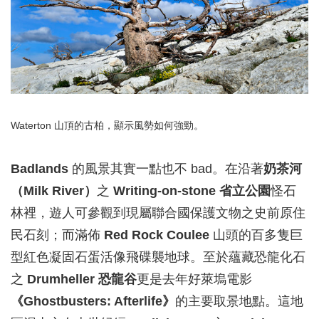
Waterton 山頂的古柏，顯示風勢如何強勁。
Badlands
的風景其實一點也不 bad。在沿著
奶茶河
（Milk River）
之
Writing-on-stone 省立公園
怪石
林裡，遊人可參觀到現屬聯合國保護文物之史前原住
民石刻；而滿佈
Red Rock Coulee
山頭的百多隻巨
型紅色凝固石蛋活像飛碟襲地球。至於蘊藏恐龍化石
之
Drumheller 恐龍谷
更是去年好萊塢電影
《Ghostbusters: Afterlife》
的主要取景地點。這地