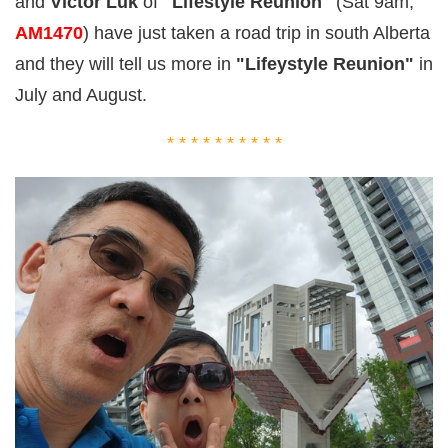
and
Victor Luk
of
"Lifestyle Reunion"
(Sat 9am,
AM1470
) have just taken a road trip in south Alberta
and they will tell us more in
"Lifeystyle Reunion"
in
July and August.
* * * * * * * * * *