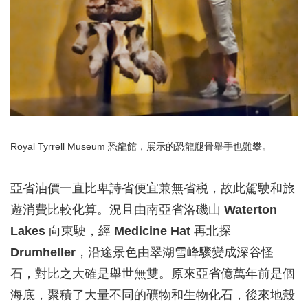
Royal Tyrrell Museum 恐龍館，展示的恐龍腿骨舉手也難攀。
亞省油價一直比卑詩省便宜兼無省税，故此駕駛和旅
遊消費比較化算。況且由南亞省洛磯山
Waterton
Lakes
向東駛，經
Medicine Hat
再北探
Drumheller
，沿途景色由翠湖雪峰驟變成深谷怪
石，對比之大確是舉世無雙。原來亞省億萬年前是個
海底，聚積了大量不同的礦物和生物化石，後來地殼