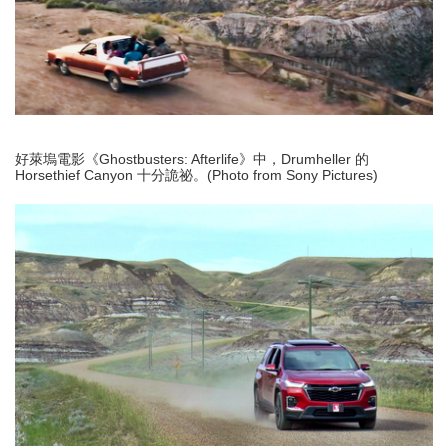
好萊塢電影《Ghostbusters: Afterlife》中，Drumheller 的
Horsethief Canyon 十分詭祕。(Photo from Sony Pictures)