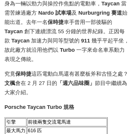
身為一輛以勁力與操控作焦點的電動車，
Taycan
當
需苦練過廠方
Nardo 試車場
及
Nurburgring 賽道
始
能出道。去年一名
保時捷
車手曾用一部後驅的
Taycan
創下連續漂流 55 分鐘的世界紀錄。正因每
款
Taycan
加速力與同等型號的
911
幾乎平起平坐，
故此廠方就沿用他們以
Turbo
一字來命名車系動力
表現之傳統。
究竟
保時捷
這匹電動白馬還有甚麼板斧和古怪之處？
文楓
會在 2 月 27 日的
「週六品味圈」
節目中繼續為
大家介紹。
Porsche Taycan Turbo 規格
引擎
前後兩隻交流電馬達
最大馬力
616 匹