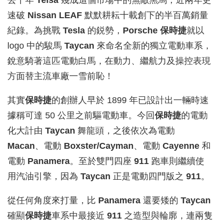
去十年
Telsa
幾成這個市場中的無敵黑馬，近兩年更
速破
Nissan LEAF
默默耕耘十載創下的半百萬銷量
紀錄。為挑戰
Tesla
的鋭勢，
Porsche 保時捷
就以
logo 中的駿馬
Taycan
來命名全新的獨立電動車系，
銳意騎著這匹電動白馬，在動力、繼航力及操控表現
方面替主流車廠一雪前恥！
其實
保時捷
的創辦人早於 1899 年已設計出一輛時速
據稱可達 50 公里之前驅電動車。今回
保時捷
的電動
化大計由
Taycan
舞龍頭，之後依次為電動
Macan
、電動
Boxster/Cayman
、電動
Cayenne
和
電動
Panamera
。至於雙門四座
911
跑車則繼續使
用汽油引擎，因為
Taycan
正是電動四門版之
911
。
從任何角度來打量，比
Panamera
還要矮的
Taycan
確顯
保時捷
車系中最接近
911
之造型與輪廓，連兩隻