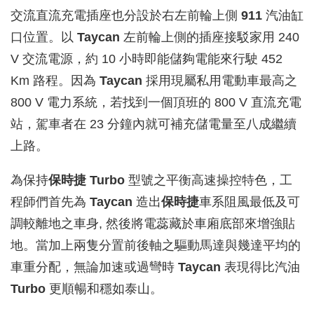
交流直流充電插座也分設於右左前輪上側
911
汽油缸
口位置。以
Taycan
左前輪上側的插座接駁家用 240
V 交流電源，約 10 小時即能儲夠電能來行駛 452
Km 路程。因為
Taycan
採用現屬私用電動車最高之
800 V 電力系統，若找到一個頂班的 800 V 直流充電
站，駕車者在 23 分鐘內就可補充儲電量至八成繼續
上路。
為保持
保時捷
Turbo
型號之平衡高速操控特色，工
程師們首先為
Taycan
造出
保時捷
車系阻風最低及可
調較離地之車身, 然後將電蕊藏於車廂底部來增強貼
地。當加上兩隻分置前後軸之驅動馬達與幾達平均的
車重分配，無論加速或過彎時
Taycan
表現得比汽油
Turbo
更順暢和穩如泰山。