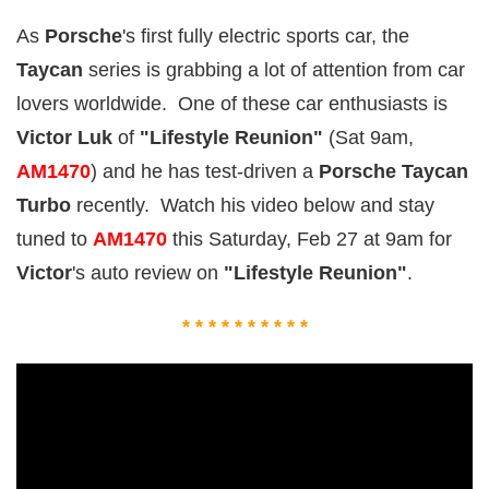
As
Porsche
's first fully electric sports car, the
Taycan
series is grabbing a lot of attention from car
lovers worldwide. One of these car enthusiasts is
Victor Luk
of
"Lifestyle Reunion"
(Sat 9am,
AM1470
) and he has test-driven a
Porsche Taycan
Turbo
recently. Watch his video below and stay
tuned to
AM1470
this Saturday, Feb 27 at 9am for
Victor
's auto review on
"Lifestyle Reunion"
.
* * * * * * * * * *