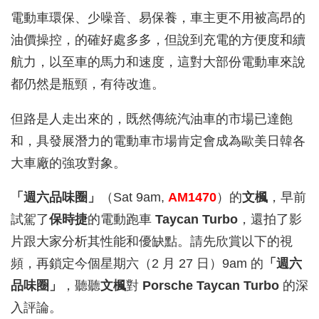
電動車環保、少噪音、易保養，車主更不用被高昂的
油價操控，的確好處多多，但說到充電的方便度和續
航力，以至車的馬力和速度，這對大部份電動車來說
都仍然是瓶頸，有待改進。
但路是人走出來的，既然傳統汽油車的市場已達飽
和，具發展潛力的電動車市場肯定會成為歐美日韓各
大車廠的強攻對象。
「週六品味圈」
（Sat 9am,
AM1470
）的
文楓
，早前
試駕了
保時捷
的電動跑車
Taycan Turbo
，還拍了影
片跟大家分析其性能和優缺點。請先欣賞以下的視
頻，再鎖定今個星期六（2 月 27 日）9am 的
「週六
品味圈」
，聽聽
文楓
對
Porsche Taycan Turbo
的深
入評論。