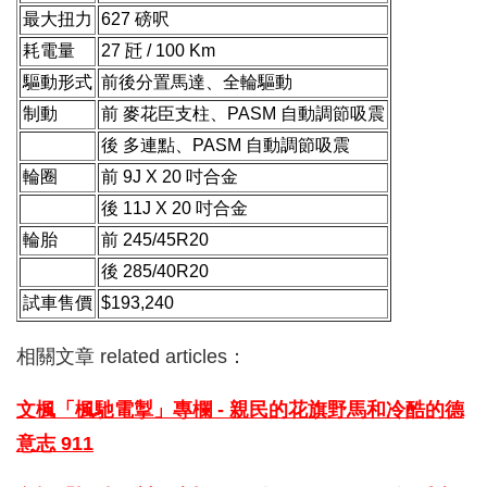
最大扭力
627 磅呎
耗電量
27 瓩 / 100 Km
驅動形式
前後分置馬達、全輪驅動
制動
前 麥花臣支柱、PASM 自動調節吸震
後 多連點、PASM 自動調節吸震
輪圈
前 9J X 20 吋合金
後 11J X 20 吋合金
輪胎
前 245/45R20
後 285/40R20
試車售價
$193,240
相關文章 related articles：
文楓「楓馳電掣」專欄 - 親民的花旗
野馬和冷酷的德
意志 911