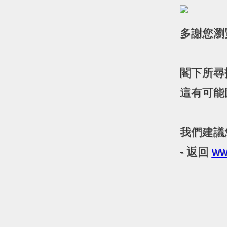
多謝您瀏覽 
閣下所尋
這有可能
我們建議
- 返回
ww