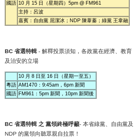
國語
10 月 15 日（星期四）5pm @ FM961
主持：呂波
嘉賓：自由黨 屈潔冰；NDP 陳葦蓁；綠黨 王韋融
BC 省選特輯
- 解釋投票須知，各政黨在經濟、教育
及治安的立場
10 月 8 日至 16 日（星期一至五）
粵語
AM1470：9:45am，6pm 新聞
國語
FM961：5pm 新聞，10pm 新聞後
BC 省選特輯 之 黨領終極呼籲
- 本省綠黨、自由黨及
NDP 的黨領向聽眾親自拉票！