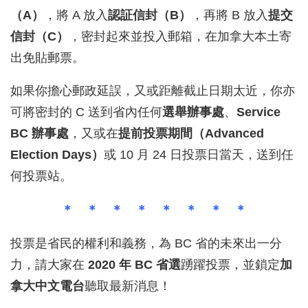
（A）
，將 A 放入
認証信封（B）
，再將 B 放入
提交
信封（C）
，密封起來並投入郵箱，在加拿大本土寄
出免貼郵票。
如果你擔心郵政延誤，又或距離截止日期太近，你亦
可將密封的 C 送到省內任何
選舉辦事處
、
Service
BC 辦事處
，又或在
提前投票期間（Advanced
Election Days）
或 10 月 24 日投票日當天，送到任
何投票站。
＊ ＊ ＊ ＊ ＊ ＊ ＊ ＊
投票是省民的權利和義務，為 BC 省的未來出一分
力，請大家在
2020 年 BC 省選
踴躍投票，並鎖定
加
拿大中文電台
聽取最新消息！