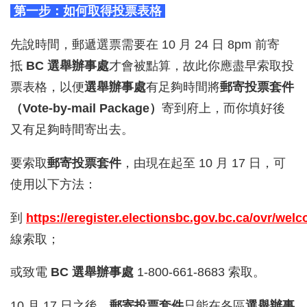
第一步：如何取得投票表格
先說時間，郵遞選票需要在 10 月 24 日 8pm 前寄
抵
BC 選舉辦事處
才會被點算，故此你應盡早索取投
票表格，以便
選舉辦事處
有足夠時間將
郵寄投票套件
（Vote-by-mail Package）
寄到府上，而你填好後
又有足夠時間寄出去。
要索取
郵寄投票套件
，由現在起至 10 月 17 日，可
使用以下方法：
到
https://eregister.electionsbc.go
v.bc.ca/ovr/wel
線索取；
或致電
BC 選舉辦事處
1-800-661-8683 索取。
10 月 17 日之後，
郵寄投票套件
只能在各區
選舉辦事