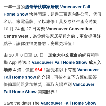
一年一度的
溫哥華秋季家居展 Vancouver Fall
Home Show
快將開鑼，超過三百家內裝公司、傢俱
名店、家電品牌、至以維修工具及原料生產商將於
10 月 24 至 27 日齊聚
Vancouver Convention
Centre West
，為你解決家居疑難之餘，更會提供好
點子，讓你住得更舒敵，房屋更增值！
由 10 月 8 日至 10 日，
加拿大中文電台
的網頁和手
機 App 將送出
Vancouver Fall Home Show
成人入
場券 4 張
，價值
$64
！請先看以下有關
Vancouver
Fall Home show
的介紹，再按本文下方連結回答一
條簡單問題參加抽獎，贏取入場券到
Vancouver
Fall Home Show
開開眼界！
Save the date! The
Vancouver Fall Home Show