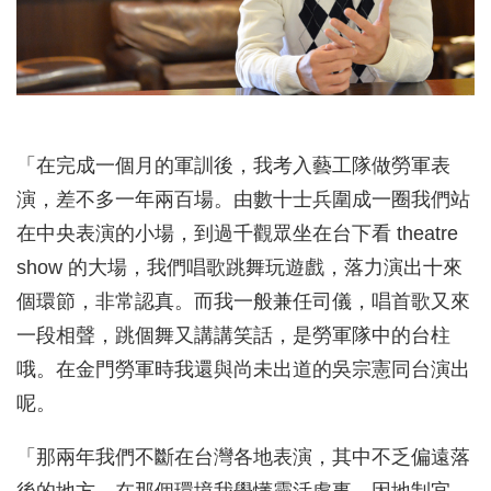
「在完成一個月的軍訓後，我考入藝工隊做勞軍表
演，差不多一年兩百場。由數十士兵圍成一圈我們站
在中央表演的小場，到過千觀眾坐在台下看 theatre
show 的大場，我們唱歌跳舞玩遊戲，落力演出十來
個環節，非常認真。而我一般兼任司儀，唱首歌又來
一段相聲，跳個舞又講講笑話，是勞軍隊中的台柱
哦。在金門勞軍時我還與尚未出道的吳宗憲同台演出
呢。
「那兩年我們不斷在台灣各地表演，其中不乏偏遠落
後的地方，在那個環境我學懂靈活處事，因地制宜。