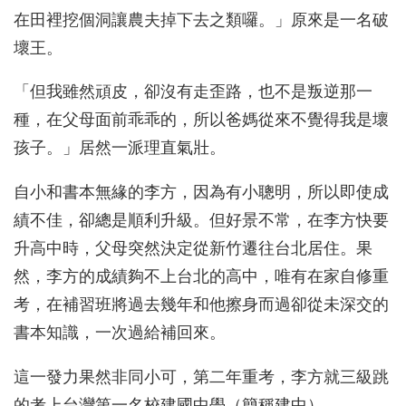
在田裡挖個洞讓農夫掉下去之類囉。」原來是一名破
壞王。
「但我雖然頑皮，卻沒有走歪路，也不是叛逆那一
種，在父母面前乖乖的，所以爸媽從來不覺得我是壞
孩子。」居然一派理直氣壯。
自小和書本無緣的李方，因為有小聰明，所以即使成
績不佳，卻總是順利升級。但好景不常，在李方快要
升高中時，父母突然決定從新竹遷往台北居住。果
然，李方的成績夠不上台北的高中，唯有在家自修重
考，在補習班將過去幾年和他擦身而過卻從未深交的
書本知識，一次過給補回來。
這一發力果然非同小可，第二年重考，李方就三級跳
的考上台灣第一名校建國中學（簡稱建中）。