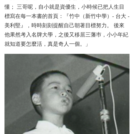
懂； 三哥呢，自小就是資優生，小時候已把人生目
標寫在每一本書的首頁：『竹中（新竹中學）- 台大 -
美利堅』，時時刻刻提醒自己朝著目標努力。 後來
他果然考入名牌大學，之後又移居三藩巿，小小年紀
就知道要怎麼活，真是奇人一個。」