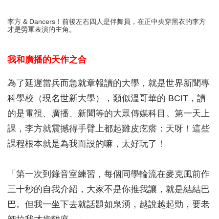
李方 & Dancers！前後左右四人是伴舞員，在正中央穿黑衣的李方
才是勞軍表演的主角。
我和廣播的天作之合
為了延遲當兵而急就章報讀的大學，就是世界新聞專
科學校（現名世新大學），類似溫哥華的 BCIT，讀
的是電視、廣播、新聞等的大眾傳媒科目。第一天上
課，李方就震撼得手臂上都起雞皮疙瘩：天呀！這些
課程根本就是為我而設的嘛，太好玩了！
「第一次到錄音室練習，每個同學輪流在麥克風前作
三十秒的自我介紹，大家不是你推我讓，就是結結巴
巴。但我一坐下去就話題如泉湧，越說越起勁，要老