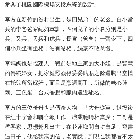
參與了桃園國際機場安檢系統的設計。
李方在新竹的眷村出生，是四兄弟中的老么。自小當
兵的李爸爸家紀如軍訓，四個兒子的小名分別是小
兵、又兵、天兵和虎兵，長官（爸爸）一聲令下，四
個小兵坐有坐相，站有站相，絲毫不敢怠慢。
李媽媽也是福建人，戰前是地主家的大小姐，是賢慧
的傳統婦女，把家庭照顧得妥妥貼貼之餘還騰出空檔
在托兒所當媬姆，而且是烹調高手，所做的糖心蓮
藕、三色蛋、台式香腸和臘肉遠近馳名。
李方的三位哥哥也是傳奇人物：「大哥從軍，退役後
在紅十字會和聯合報工作，職業範疇相當廣；二哥是
哲學家，思想超凡出世，在花蓮鄉間自耕自足，寫書
過日子，他給我寫的信，老實說，到現在我都看不太