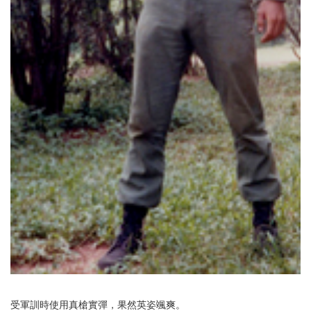
受軍訓時使用真槍實彈，果然英姿颯爽。