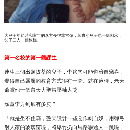
大兒子年幼時和童年的李方長得非常像，其實小兒子也一脈相承，
父子三人一個模樣。
第一名校的第一翹課生
連生三個出類拔萃的兒子，李爸爸可能也暗自竊喜，
覺得自己嚴厲的教育方式很有一套。就在這時，老天
爺賞他一個齊天大聖當壓軸大獎。
頑童李方到底有多皮？
「就是坐不住囉，整天設計一些惡作劇自娛，用彈弓
射人家的玻璃窗啦，將爆竹扔向馬路嚇途人一跳啦，