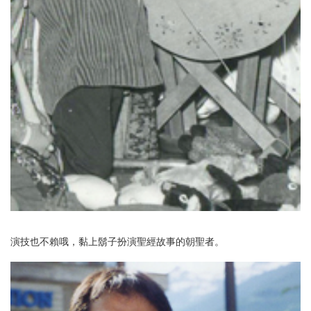
演技也不賴哦，黏上鬍子扮演聖經故事的朝聖者。