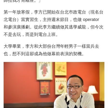
師拉我才肯離座。」
第一年放寒假，李方已開始在台北巿政電台（現名台
北電台）當實習生，主持週末節目，也做 operator
和參演廣播劇。從此李方繼續做其逃學威龍，但今次
不是去玩，而是到電台上班。
大學畢業，李方和大部份台灣年輕男子一樣當兵去
也，想不到這卻成為他做幕前表演的契機。