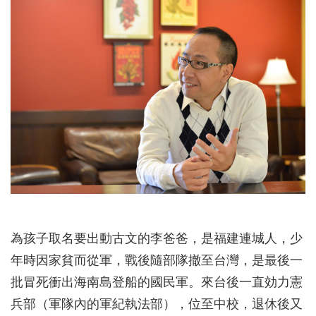
為孩子取名要出動古文的李爸爸，是福建連城人，少
年時因家貧而從軍，戰後隨部隊撤至台灣，是最後一
批冒死衝出海南島登船的國民軍。來台後一直効力憲
兵部（軍隊內的軍紀執法部），位至中校，退休後又