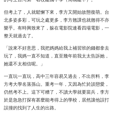
但考上了，人就鬆懈下來，李方又開始故態復萌。台
北多姿多彩，可玩之處更多，李方翹課也就翹得不亦
樂乎。有時興致來了，躲在電影院連看四場電影，一
整天就過去了。
「說來不好意思，我把媽媽給我上補習班的錢都拿去
玩了，我媽一直不知道，直至幾年前我太太告訴她，
她還不太相信呢。」
一直玩一直玩，高中三年容易又過去，不出所料，李
方考大學名落孫山。重考一年，又因為忙於談戀愛，
仍然考不上。這下可糟了，不讀大學就要當兵，李方
於是急急打探有甚麼能考得上的學校，居然讓他誤打
誤撞的找到了人生的出路。